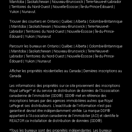
Manitoba
|
Saskatchewan
|
Nouveau-Brunswick
|
Terre-Neuve-et-Labrador
|
Territoires du Nord-Ouest
|
Nouvelle-Écosse
|
Île-du-Prince-Édouard
|
Yukon
|
Nunavut
.
Trouver des courtiers en
Ontario
|
Québec
|
Alberta
|
Colombie-Britannique
|
Manitoba
|
Saskatchewan
|
Nouveau-Brunswick
|
Terre-Neuve-et-
Labrador
|
Territoires du Nord-Ouest
|
Nouvelle-Écosse
|
Île-du-Prince-
Édouard
|
Yukon
|
Nunavut
Parcourir les bureaux en
Ontario
|
Québec
|
Alberta
|
Colombie-Britannique
|
Manitoba
|
Saskatchewan
|
Nouveau-Brunswick
|
Terre-Neuve-et-
Labrador
|
Territoires du Nord-Ouest
|
Nouvelle-Écosse
|
Île-du-Prince-
Édouard
|
Yukon
|
Nunavut
Afficher les propriétés résidentielles au Canada
|
Dernières inscriptions au
Canada
Les informations des propriétés sur ce site proviennent des inscriptions
Royal LePage
MD
et du service de distribution de données de l'Association
canadienne de l’immobilier (SDD®). SDD® met en référence des
inscriptions tenues par des agences immobilières autres que Royal
LePage et ses distributeurs. L'exactitude de l'information n'est pas
garantie et devrait être indépendamment vérifiée. La marque DDF®
appartient à l'Association canadienne de l’immobilier (ACI) et identifie le
REALTOR.ca Installation de distribution de données (SDD®).
*Tous les bureaux sont des propriétés indépendantes. Les bureaux