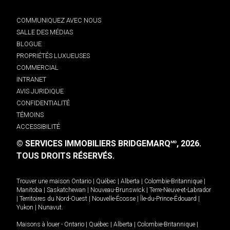
COMMUNIQUEZ AVEC NOUS
SALLE DES MÉDIAS
BLOGUE
PROPRIÉTÉS LUXUEUSES
COMMERCIAL
INTRANET
AVIS JURIDIQUE
CONFIDENTIALITÉ
TÉMOINS
ACCESSIBILITÉ
© SERVICES IMMOBILIERS BRIDGEMARQ
, 2026.
MD
TOUS DROITS RÉSERVÉS.
Trouver une maison
Ontario
|
Québec
|
Alberta
|
Colombie-Britannique
|
Manitoba
|
Saskatchewan
|
Nouveau-Brunswick
|
Terre-Neuve-et-Labrador
|
Territoires du Nord-Ouest
|
Nouvelle-Écosse
|
Île-du-Prince-Édouard
|
Yukon
|
Nunavut
.
Maisons à louer -
Ontario
|
Québec
|
Alberta
|
Colombie-Britannique
|