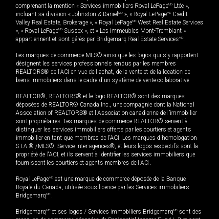
comprenant la mention « Services immobiliers Royal LePage
MD
Ltée »,
incluant sa division « Johnston & Daniel
MD
», « Royal LePage
MD
Credit
Valley Real Estate, Brokerage », « Royal LePage
MD
West Real Estate Services
», « Royal LePage
MD
Sussex », et « Les immeubles Mont-Tremblant »
appartiennent et sont gérés par Bridgemarq Real Estate Services
MD
.
Les marques de commerce MLS® ainsi que les logos qui s'y rapportent
désignent les services professionnels rendus par les membres
REALTORS® de l'ACI en vue de l'achat, de la vente et de la location de
biens immobiliers dans le cadre d'un système de vente collaborative.
REALTOR®, REALTORS® et le logo REALTOR® sont des marques
déposées de REALTOR® Canada Inc., une compagnie dont la National
Association of REALTORS® et l'Association canadienne de l’immobilier
sont propriétaires. Les marques de commerce REALTOR® servent à
distinguer les services immobiliers offerts par les courtiers et agents
immobilier en tant que membres de l'ACI. Les marques d'homologation
S.I.A.® /MLS®, Service inter-agences®, et leurs logos respectifs sont la
propriété de l'ACI, et ils servent à identifier les services immobiliers que
fournissent les courtiers et agents membres de l'ACI.
Royal LePage
MD
est une marque de commerce déposée de la Banque
Royale du Canada, utilisée sous licence par les Services immobiliers
Bridgemarq
MD
.
Bridgemarq
MD
et ses logos / Services immobiliers Bridgemarq
MD
sont des