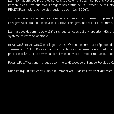
Les informations des propriétés sur ce site proviennent des inscriptions Royal 
immobilières autres que Royal LePage et ses distributeurs. L'exactitude de l'info
REALTOR.ca Installation de distribution de données (SDD®).
*Tous les bureaux sont des propriétés indépendantes. Les bureaux comprenant 
LePage
MD
West Real Estate Services », « Royal LePage
MD
Sussex », et « Les immeu
Les marques de commerce MLS® ainsi que les logos qui s'y rapportent désignent
système de vente collaborative.
REALTOR®, REALTORS® et le logo REALTOR® sont des marques déposées de REAL
commerce REALTOR® servent à distinguer les services immobiliers offerts par le
propriété de l'ACI, et ils servent à identifier les services immobiliers que fourni
Royal LePage
MD
est une marque de commerce déposée de la Banque Royale du Cana
Bridgemarq
MD
et ses logos / Services immobiliers Bridgemarq
MD
sont des marque