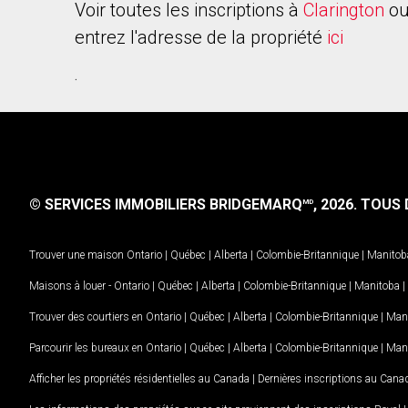
Voir toutes les inscriptions à
Clarington
ou
entrez l'adresse de la propriété
ici
.
© SERVICES IMMOBILIERS BRIDGEMARQ
, 2026.
TOUS D
MD
Trouver une maison
Ontario
|
Québec
|
Alberta
|
Colombie-Britannique
|
Manitob
Maisons à louer -
Ontario
|
Québec
|
Alberta
|
Colombie-Britannique
|
Manitoba
|
Trouver des courtiers en
Ontario
|
Québec
|
Alberta
|
Colombie-Britannique
|
Man
Parcourir les bureaux en
Ontario
|
Québec
|
Alberta
|
Colombie-Britannique
|
Man
Afficher les propriétés résidentielles au Canada
|
Dernières inscriptions au Cana