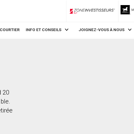
ZoneInvestisseurs RLP
 COURTIER
INFO ET CONSEILS
JOIGNEZ-VOUS À NOUS
d 20
ble.
etirée