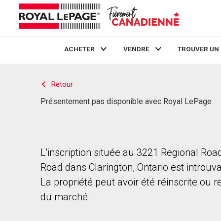
ACHETER
VENDRE
TROUVER UN
Live
En Direct
Retour
Présentement pas disponible avec Royal LePage
L'inscription située au 3221 Regional Roa
Road dans Clarington, Ontario est introuva
La propriété peut avoir été réinscrite ou r
du marché.