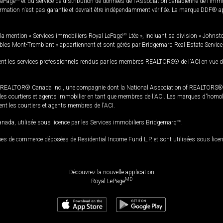
LePage
et du service de distribution de données de l'Association canadienne de l’im
rmation n'est pas garantie et devrait être indépendamment vérifiée. La marque DDF® appa
la mention « Services immobiliers Royal LePage
MD
Ltée », incluant sa division « Johnst
bles Mont-Tremblant » appartiennent et sont gérés par Bridgemarq Real Estate Servic
 les services professionnels rendus par les membres REALTORS® de l'ACI en vue de l'a
TOR® Canada Inc., une compagnie dont la National Association of REALTORS® et l'
s courtiers et agents immobilier en tant que membres de l'ACI. Les marques d'homolog
ssent les courtiers et agents membres de l'ACI.
da, utilisée sous licence par les Services immobiliers Bridgemarq
MD
.
s de commerce déposées de Residential Income Fund L.P. et sont utilisées sous lice
Découvrez la nouvelle application
MD
Royal LePage