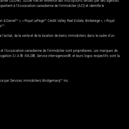
mobilier (SDD®). SDD® met en référence des inscriptions tenues par des agences
rtient à l'Association canadienne de l’immobilier (ACI) et identifie le
on & Daniel
MD
», « Royal LePage
MD
Credit Valley Real Estate, Brokerage », « Royal
es
MD
.
chat, de la vente et de la location de biens immobiliers dans le cadre d'un
Association canadienne de l’immobilier sont propriétaires. Les marques de
ation S.I.A.® /MLS®, Service inter-agences®, et leurs logos respectifs sont la
nce par Services immobiliers Bridgemarq
MD
Inc.