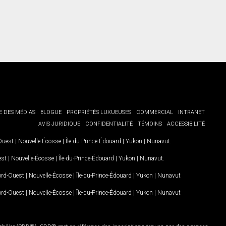
E DES MÉDIAS
BLOGUE
PROPRIÉTÉS LUXUEUSES
COMMERCIAL
INTRANET
AVIS JURIDIQUE
CONFIDENTIALITÉ
TÉMOINS
ACCESSIBILITÉ
-Ouest
|
Nouvelle-Écosse
|
Île-du-Prince-Édouard
|
Yukon
|
Nunavut
.
est
|
Nouvelle-Écosse
|
Île-du-Prince-Édouard
|
Yukon
|
Nunavut
.
Nord-Ouest
|
Nouvelle-Écosse
|
Île-du-Prince-Édouard
|
Yukon
|
Nunavut
Nord-Ouest
|
Nouvelle-Écosse
|
Île-du-Prince-Édouard
|
Yukon
|
Nunavut