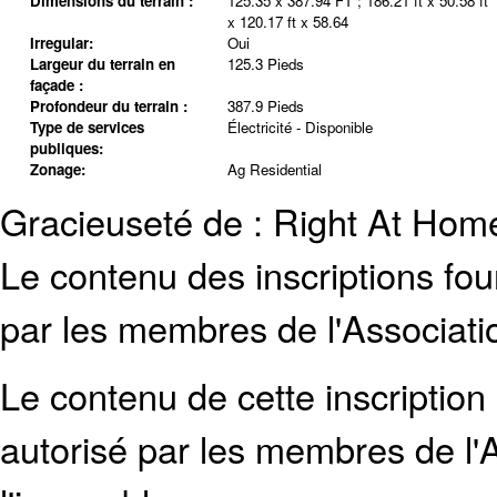
Dimensions du terrain :
125.35 x 387.94 FT ; 186.21 ft x 50.58 ft
x 120.17 ft x 58.64
Irregular:
Oui
Largeur du terrain en
125.3 Pieds
façade :
Profondeur du terrain :
387.9 Pieds
Type de services
Électricité - Disponible
publiques:
Zonage:
Ag Residential
Gracieuseté de : Right At Hom
Le contenu des inscriptions fo
par les membres de l'Associati
Le contenu de cette inscription
autorisé par les membres de
l