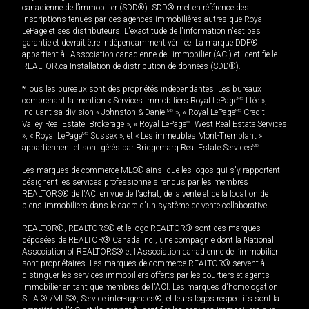
canadienne de l’immobilier (SDD®). SDD® met en référence des
inscriptions tenues par des agences immobilières autres que Royal
LePage et ses distributeurs. L'exactitude de l'information n'est pas
garantie et devrait être indépendamment vérifiée. La marque DDF®
appartient à l'Association canadienne de l’immobilier (ACI) et identifie le
REALTOR.ca Installation de distribution de données (SDD®).
*Tous les bureaux sont des propriétés indépendantes. Les bureaux
comprenant la mention « Services immobiliers Royal LePage
MD
Ltée »,
incluant sa division « Johnston & Daniel
MD
», « Royal LePage
MD
Credit
Valley Real Estate, Brokerage », « Royal LePage
MD
West Real Estate Services
», « Royal LePage
MD
Sussex », et « Les immeubles Mont-Tremblant »
appartiennent et sont gérés par Bridgemarq Real Estate Services
MD
.
Les marques de commerce MLS® ainsi que les logos qui s'y rapportent
désignent les services professionnels rendus par les membres
REALTORS® de l'ACI en vue de l'achat, de la vente et de la location de
biens immobiliers dans le cadre d'un système de vente collaborative.
REALTOR®, REALTORS® et le logo REALTOR® sont des marques
déposées de REALTOR® Canada Inc., une compagnie dont la National
Association of REALTORS® et l'Association canadienne de l’immobilier
sont propriétaires. Les marques de commerce REALTOR® servent à
distinguer les services immobiliers offerts par les courtiers et agents
immobilier en tant que membres de l'ACI. Les marques d'homologation
S.I.A.® /MLS®, Service inter-agences®, et leurs logos respectifs sont la