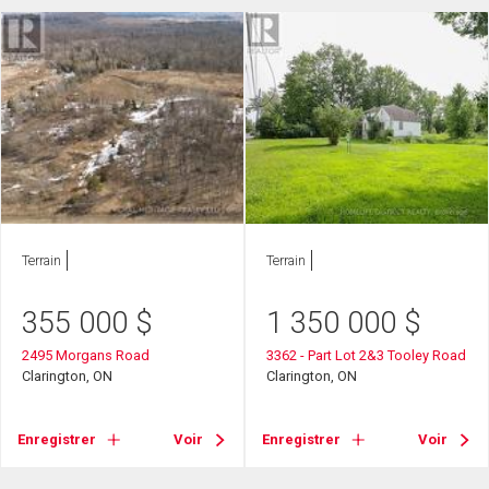
Terrain
Terrain
355 000
$
1 350 000
$
2495 Morgans Road
3362 - Part Lot 2&3 Tooley Road
Clarington, ON
Clarington, ON
Enregistrer
Voir
Enregistrer
Voir