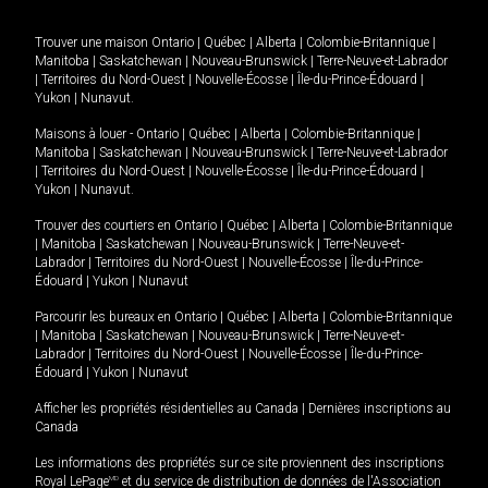
Trouver une maison
Ontario
|
Québec
|
Alberta
|
Colombie-Britannique
|
Manitoba
|
Saskatchewan
|
Nouveau-Brunswick
|
Terre-Neuve-et-Labrador
|
Territoires du Nord-Ouest
|
Nouvelle-Écosse
|
Île-du-Prince-Édouard
|
Yukon
|
Nunavut
.
Maisons à louer -
Ontario
|
Québec
|
Alberta
|
Colombie-Britannique
|
Manitoba
|
Saskatchewan
|
Nouveau-Brunswick
|
Terre-Neuve-et-Labrador
|
Territoires du Nord-Ouest
|
Nouvelle-Écosse
|
Île-du-Prince-Édouard
|
Yukon
|
Nunavut
.
Trouver des courtiers en
Ontario
|
Québec
|
Alberta
|
Colombie-Britannique
|
Manitoba
|
Saskatchewan
|
Nouveau-Brunswick
|
Terre-Neuve-et-
Labrador
|
Territoires du Nord-Ouest
|
Nouvelle-Écosse
|
Île-du-Prince-
Édouard
|
Yukon
|
Nunavut
Parcourir les bureaux en
Ontario
|
Québec
|
Alberta
|
Colombie-Britannique
|
Manitoba
|
Saskatchewan
|
Nouveau-Brunswick
|
Terre-Neuve-et-
Labrador
|
Territoires du Nord-Ouest
|
Nouvelle-Écosse
|
Île-du-Prince-
Édouard
|
Yukon
|
Nunavut
Afficher les propriétés résidentielles au Canada
|
Dernières inscriptions au
Canada
Les informations des propriétés sur ce site proviennent des inscriptions
Royal LePage
MD
et du service de distribution de données de l'Association