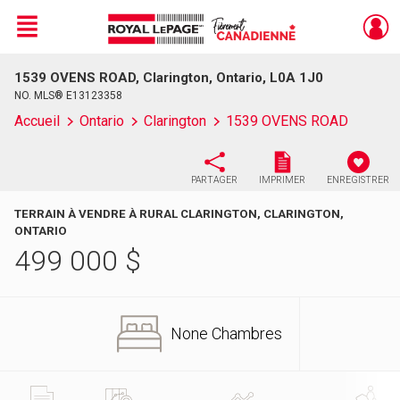
Menu
1539 OVENS ROAD, Clarington, Ontario, L0A 1J0
Live
En Direct
NO. MLS® E13123358
Accueil
Ontario
Clarington
1539 OVENS ROAD
PARTAGER
IMPRIMER
ENREGISTRER
TERRAIN À VENDRE À RURAL CLARINGTON, CLARINGTON,
ONTARIO
499 000
$
None Chambres