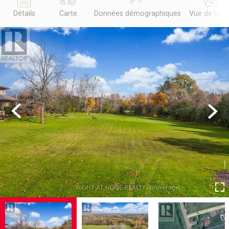
Détails
Carte
Données démographiques
Vue de la r
Previous
Next