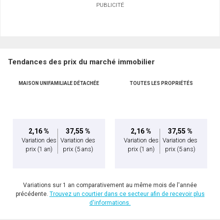
PUBLICITÉ
Tendances des prix du marché immobilier
MAISON UNIFAMILIALE DÉTACHÉE
TOUTES LES PROPRIÉTÉS
2,16 %
37,55 %
2,16 %
37,55 %
Variation des
Variation des
Variation des
Variation des
prix
(1 an)
prix
(5 ans)
prix
(1 an)
prix
(5 ans)
Variations sur 1 an comparativement au même mois de l'année
précédente.
Trouvez un courtier dans ce secteur afin de recevoir plus
d'informations.