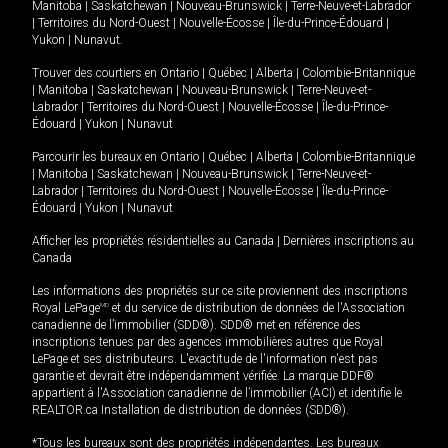
Manitoba
|
Saskatchewan
|
Nouveau-Brunswick
|
Terre-Neuve-et-Labrador
|
Territoires du Nord-Ouest
|
Nouvelle-Écosse
|
Île-du-Prince-Édouard
|
Yukon
|
Nunavut
.
Trouver des courtiers en
Ontario
|
Québec
|
Alberta
|
Colombie-Britannique
|
Manitoba
|
Saskatchewan
|
Nouveau-Brunswick
|
Terre-Neuve-et-
Labrador
|
Territoires du Nord-Ouest
|
Nouvelle-Écosse
|
Île-du-Prince-
Édouard
|
Yukon
|
Nunavut
Parcourir les bureaux en
Ontario
|
Québec
|
Alberta
|
Colombie-Britannique
|
Manitoba
|
Saskatchewan
|
Nouveau-Brunswick
|
Terre-Neuve-et-
Labrador
|
Territoires du Nord-Ouest
|
Nouvelle-Écosse
|
Île-du-Prince-
Édouard
|
Yukon
|
Nunavut
Afficher les propriétés résidentielles au Canada
|
Dernières inscriptions au
Canada
Les informations des propriétés sur ce site proviennent des inscriptions
Royal LePage
MD
et du service de distribution de données de l'Association
canadienne de l’immobilier (SDD®). SDD® met en référence des
inscriptions tenues par des agences immobilières autres que Royal
LePage et ses distributeurs. L'exactitude de l'information n'est pas
garantie et devrait être indépendamment vérifiée. La marque DDF®
appartient à l'Association canadienne de l’immobilier (ACI) et identifie le
REALTOR.ca Installation de distribution de données (SDD®).
*Tous les bureaux sont des propriétés indépendantes. Les bureaux