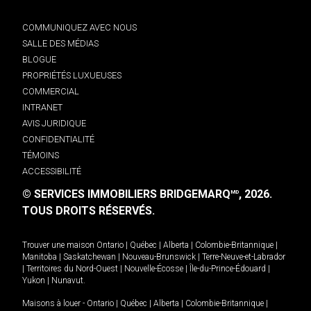
COMMUNIQUEZ AVEC NOUS
SALLE DES MÉDIAS
BLOGUE
PROPRIÉTÉS LUXUEUSES
COMMERCIAL
INTRANET
AVIS JURIDIQUE
CONFIDENTIALITÉ
TÉMOINS
ACCESSIBILITÉ
© SERVICES IMMOBILIERS BRIDGEMARQ
, 2026.
MD
TOUS DROITS RÉSERVÉS.
Trouver une maison
Ontario
|
Québec
|
Alberta
|
Colombie-Britannique
|
Manitoba
|
Saskatchewan
|
Nouveau-Brunswick
|
Terre-Neuve-et-Labrador
|
Territoires du Nord-Ouest
|
Nouvelle-Écosse
|
Île-du-Prince-Édouard
|
Yukon
|
Nunavut
.
Maisons à louer -
Ontario
|
Québec
|
Alberta
|
Colombie-Britannique
|