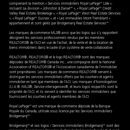
comprenant la mention « Services immobiliers Royal LePage
MD
Ltée »,
incluant sa division « Johnston & Daniel
MD
», « Royal LePage
MD
Credit
Valley Real Estate, Brokerage », « Royal LePage
MD
West Real Estate Services
», « Royal LePage
MD
Sussex », et « Les immeubles Mont-Tremblant »
appartiennent et sont gérés par Bridgemarq Real Estate Services
MD
.
Les marques de commerce MLS® ainsi que les logos qui s'y rapportent
désignent les services professionnels rendus par les membres
REALTORS® de l'ACI en vue de l'achat, de la vente et de la location de
biens immobiliers dans le cadre d'un système de vente collaborative.
REALTOR®, REALTORS® et le logo REALTOR® sont des marques
déposées de REALTOR® Canada Inc., une compagnie dont la National
Association of REALTORS® et l'Association canadienne de l’immobilier
sont propriétaires. Les marques de commerce REALTOR® servent à
distinguer les services immobiliers offerts par les courtiers et agents
immobilier en tant que membres de l'ACI. Les marques d'homologation
S.I.A.® /MLS®, Service inter-agences®, et leurs logos respectifs sont la
propriété de l'ACI, et ils servent à identifier les services immobiliers que
fournissent les courtiers et agents membres de l'ACI.
Royal LePage
MD
est une marque de commerce déposée de la Banque
Royale du Canada, utilisée sous licence par les Services immobiliers
Bridgemarq
MD
.
Bridgemarq
MD
et ses logos / Services immobiliers Bridgemarq
MD
sont des