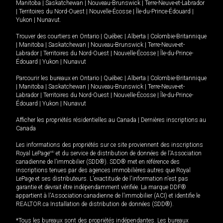
Manitoba
|
Saskatchewan
|
Nouveau-Brunswick
|
Terre-Neuve-et-Labrador
|
Territoires du Nord-Ouest
|
Nouvelle-Écosse
|
Île-du-Prince-Édouard
|
Yukon
|
Nunavut
.
Trouver des courtiers en
Ontario
|
Québec
|
Alberta
|
Colombie-Britannique
|
Manitoba
|
Saskatchewan
|
Nouveau-Brunswick
|
Terre-Neuve-et-
Labrador
|
Territoires du Nord-Ouest
|
Nouvelle-Écosse
|
Île-du-Prince-
Édouard
|
Yukon
|
Nunavut
Parcourir les bureaux en
Ontario
|
Québec
|
Alberta
|
Colombie-Britannique
|
Manitoba
|
Saskatchewan
|
Nouveau-Brunswick
|
Terre-Neuve-et-
Labrador
|
Territoires du Nord-Ouest
|
Nouvelle-Écosse
|
Île-du-Prince-
Édouard
|
Yukon
|
Nunavut
Afficher les propriétés résidentielles au Canada
|
Dernières inscriptions au
Canada
Les informations des propriétés sur ce site proviennent des inscriptions
Royal LePage
MD
et du service de distribution de données de l'Association
canadienne de l’immobilier (SDD®). SDD® met en référence des
inscriptions tenues par des agences immobilières autres que Royal
LePage et ses distributeurs. L'exactitude de l'information n'est pas
garantie et devrait être indépendamment vérifiée. La marque DDF®
appartient à l'Association canadienne de l’immobilier (ACI) et identifie le
REALTOR.ca Installation de distribution de données (SDD®).
*Tous les bureaux sont des propriétés indépendantes. Les bureaux