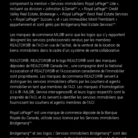
comprenant la mention « Services immobiliers Royal LePage
MD
Ltée »,
incluant sa division « Johnston & Daniel
MD
», « Royal LePage
MD
Credit
Valley Real Estate, Brokerage », « Royal LePage
MD
West Real Estate Services
», « Royal LePage
MD
Sussex », et « Les immeubles Mont-Tremblant »
appartiennent et sont gérés par Bridgemarq Real Estate Services
MD
.
Les marques de commerce MLS® ainsi que les logos qui s'y rapportent
désignent les services professionnels rendus par les membres
REALTORS® de l'ACI en vue de l'achat, de la vente et de la location de
biens immobiliers dans le cadre d'un système de vente collaborative.
REALTOR®, REALTORS® et le logo REALTOR® sont des marques
déposées de REALTOR® Canada Inc., une compagnie dont la National
Association of REALTORS® et l'Association canadienne de l’immobilier
sont propriétaires. Les marques de commerce REALTOR® servent à
distinguer les services immobiliers offerts par les courtiers et agents
immobilier en tant que membres de l'ACI. Les marques d'homologation
S.I.A.® /MLS®, Service inter-agences®, et leurs logos respectifs sont la
propriété de l'ACI, et ils servent à identifier les services immobiliers que
fournissent les courtiers et agents membres de l'ACI.
Royal LePage
MD
est une marque de commerce déposée de la Banque
Royale du Canada, utilisée sous licence par les Services immobiliers
Bridgemarq
MD
.
Bridgemarq
MD
et ses logos / Services immobiliers Bridgemarq
MD
sont des