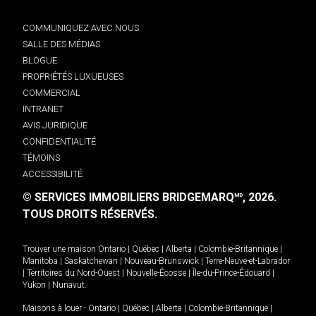
COMMUNIQUEZ AVEC NOUS
SALLE DES MÉDIAS
BLOGUE
PROPRIÉTÉS LUXUEUSES
COMMERCIAL
INTRANET
AVIS JURIDIQUE
CONFIDENTIALITÉ
TÉMOINS
ACCESSIBILITÉ
© SERVICES IMMOBILIERS BRIDGEMARQ
, 2026.
MD
TOUS DROITS RÉSERVÉS.
Trouver une maison
Ontario
|
Québec
|
Alberta
|
Colombie-Britannique
|
Manitoba
|
Saskatchewan
|
Nouveau-Brunswick
|
Terre-Neuve-et-Labrador
|
Territoires du Nord-Ouest
|
Nouvelle-Écosse
|
Île-du-Prince-Édouard
|
Yukon
|
Nunavut
.
Maisons à louer -
Ontario
|
Québec
|
Alberta
|
Colombie-Britannique
|