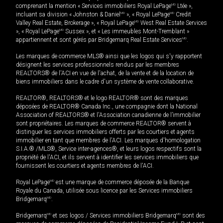
comprenant la mention « Services immobiliers Royal LePage
MD
Ltée »,
incluant sa division « Johnston & Daniel
MD
», « Royal LePage
MD
Credit
Valley Real Estate, Brokerage », « Royal LePage
MD
West Real Estate Services
», « Royal LePage
MD
Sussex », et « Les immeubles Mont-Tremblant »
appartiennent et sont gérés par Bridgemarq Real Estate Services
MD
.
Les marques de commerce MLS® ainsi que les logos qui s'y rapportent
désignent les services professionnels rendus par les membres
REALTORS® de l'ACI en vue de l'achat, de la vente et de la location de
biens immobiliers dans le cadre d'un système de vente collaborative.
REALTOR®, REALTORS® et le logo REALTOR® sont des marques
déposées de REALTOR® Canada Inc., une compagnie dont la National
Association of REALTORS® et l'Association canadienne de l’immobilier
sont propriétaires. Les marques de commerce REALTOR® servent à
distinguer les services immobiliers offerts par les courtiers et agents
immobilier en tant que membres de l'ACI. Les marques d'homologation
S.I.A.® /MLS®, Service inter-agences®, et leurs logos respectifs sont la
propriété de l'ACI, et ils servent à identifier les services immobiliers que
fournissent les courtiers et agents membres de l'ACI.
Royal LePage
MD
est une marque de commerce déposée de la Banque
Royale du Canada, utilisée sous licence par les Services immobiliers
Bridgemarq
MD
.
Bridgemarq
MD
et ses logos / Services immobiliers Bridgemarq
MD
sont des