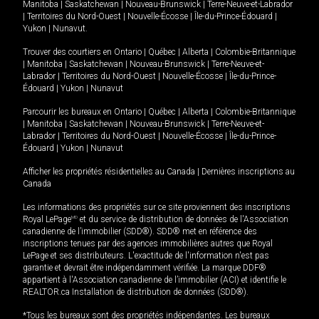
Manitoba
|
Saskatchewan
|
Nouveau-Brunswick
|
Terre-Neuve-et-Labrador
|
Territoires du Nord-Ouest
|
Nouvelle-Écosse
|
Île-du-Prince-Édouard
|
Yukon
|
Nunavut
.
Trouver des courtiers en
Ontario
|
Québec
|
Alberta
|
Colombie-Britannique
|
Manitoba
|
Saskatchewan
|
Nouveau-Brunswick
|
Terre-Neuve-et-
Labrador
|
Territoires du Nord-Ouest
|
Nouvelle-Écosse
|
Île-du-Prince-
Édouard
|
Yukon
|
Nunavut
Parcourir les bureaux en
Ontario
|
Québec
|
Alberta
|
Colombie-Britannique
|
Manitoba
|
Saskatchewan
|
Nouveau-Brunswick
|
Terre-Neuve-et-
Labrador
|
Territoires du Nord-Ouest
|
Nouvelle-Écosse
|
Île-du-Prince-
Édouard
|
Yukon
|
Nunavut
Afficher les propriétés résidentielles au Canada
|
Dernières inscriptions au
Canada
Les informations des propriétés sur ce site proviennent des inscriptions
Royal LePage
MD
et du service de distribution de données de l'Association
canadienne de l’immobilier (SDD®). SDD® met en référence des
inscriptions tenues par des agences immobilières autres que Royal
LePage et ses distributeurs. L'exactitude de l'information n'est pas
garantie et devrait être indépendamment vérifiée. La marque DDF®
appartient à l'Association canadienne de l’immobilier (ACI) et identifie le
REALTOR.ca Installation de distribution de données (SDD®).
*Tous les bureaux sont des propriétés indépendantes. Les bureaux