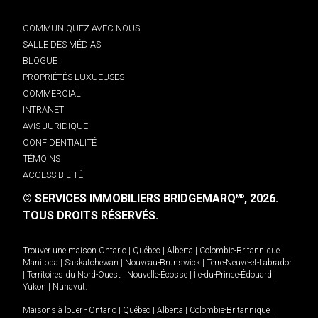
COMMUNIQUEZ AVEC NOUS
SALLE DES MÉDIAS
BLOGUE
PROPRIÉTÉS LUXUEUSES
COMMERCIAL
INTRANET
AVIS JURIDIQUE
CONFIDENTIALITÉ
TÉMOINS
ACCESSIBILITÉ
© SERVICES IMMOBILIERS BRIDGEMARQ
, 2026.
MD
TOUS DROITS RÉSERVÉS.
Trouver une maison
Ontario
|
Québec
|
Alberta
|
Colombie-Britannique
|
Manitoba
|
Saskatchewan
|
Nouveau-Brunswick
|
Terre-Neuve-et-Labrador
|
Territoires du Nord-Ouest
|
Nouvelle-Écosse
|
Île-du-Prince-Édouard
|
Yukon
|
Nunavut
.
Maisons à louer -
Ontario
|
Québec
|
Alberta
|
Colombie-Britannique
|