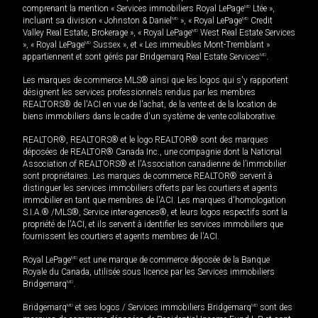
comprenant la mention « Services immobiliers Royal LePage
MD
Ltée »,
incluant sa division « Johnston & Daniel
MD
», « Royal LePage
MD
Credit
Valley Real Estate, Brokerage », « Royal LePage
MD
West Real Estate Services
», « Royal LePage
MD
Sussex », et « Les immeubles Mont-Tremblant »
appartiennent et sont gérés par Bridgemarq Real Estate Services
MD
.
Les marques de commerce MLS® ainsi que les logos qui s'y rapportent
désignent les services professionnels rendus par les membres
REALTORS® de l'ACI en vue de l'achat, de la vente et de la location de
biens immobiliers dans le cadre d'un système de vente collaborative.
REALTOR®, REALTORS® et le logo REALTOR® sont des marques
déposées de REALTOR® Canada Inc., une compagnie dont la National
Association of REALTORS® et l'Association canadienne de l’immobilier
sont propriétaires. Les marques de commerce REALTOR® servent à
distinguer les services immobiliers offerts par les courtiers et agents
immobilier en tant que membres de l'ACI. Les marques d'homologation
S.I.A.® /MLS®, Service inter-agences®, et leurs logos respectifs sont la
propriété de l'ACI, et ils servent à identifier les services immobiliers que
fournissent les courtiers et agents membres de l'ACI.
Royal LePage
MD
est une marque de commerce déposée de la Banque
Royale du Canada, utilisée sous licence par les Services immobiliers
Bridgemarq
MD
.
Bridgemarq
MD
et ses logos / Services immobiliers Bridgemarq
MD
sont des