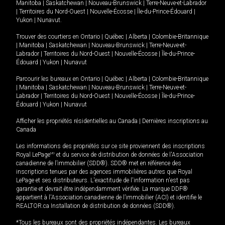
Manitoba
|
Saskatchewan
|
Nouveau-Brunswick
|
Terre-Neuve-et-Labrador
|
Territoires du Nord-Ouest
|
Nouvelle-Écosse
|
Île-du-Prince-Édouard
|
Yukon
|
Nunavut
.
Trouver des courtiers en
Ontario
|
Québec
|
Alberta
|
Colombie-Britannique
|
Manitoba
|
Saskatchewan
|
Nouveau-Brunswick
|
Terre-Neuve-et-
Labrador
|
Territoires du Nord-Ouest
|
Nouvelle-Écosse
|
Île-du-Prince-
Édouard
|
Yukon
|
Nunavut
Parcourir les bureaux en
Ontario
|
Québec
|
Alberta
|
Colombie-Britannique
|
Manitoba
|
Saskatchewan
|
Nouveau-Brunswick
|
Terre-Neuve-et-
Labrador
|
Territoires du Nord-Ouest
|
Nouvelle-Écosse
|
Île-du-Prince-
Édouard
|
Yukon
|
Nunavut
Afficher les propriétés résidentielles au Canada
|
Dernières inscriptions au
Canada
Les informations des propriétés sur ce site proviennent des inscriptions
Royal LePage
MD
et du service de distribution de données de l'Association
canadienne de l’immobilier (SDD®). SDD® met en référence des
inscriptions tenues par des agences immobilières autres que Royal
LePage et ses distributeurs. L'exactitude de l'information n'est pas
garantie et devrait être indépendamment vérifiée. La marque DDF®
appartient à l'Association canadienne de l’immobilier (ACI) et identifie le
REALTOR.ca Installation de distribution de données (SDD®).
*Tous les bureaux sont des propriétés indépendantes. Les bureaux