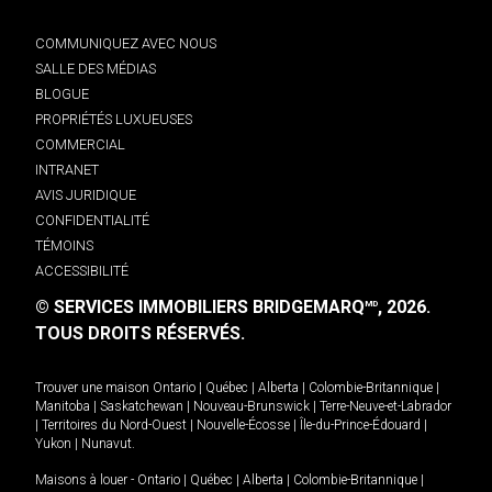
COMMUNIQUEZ AVEC NOUS
SALLE DES MÉDIAS
BLOGUE
PROPRIÉTÉS LUXUEUSES
COMMERCIAL
INTRANET
AVIS JURIDIQUE
CONFIDENTIALITÉ
TÉMOINS
ACCESSIBILITÉ
© SERVICES IMMOBILIERS BRIDGEMARQ
, 2026.
MD
TOUS DROITS RÉSERVÉS.
Trouver une maison
Ontario
|
Québec
|
Alberta
|
Colombie-Britannique
|
Manitoba
|
Saskatchewan
|
Nouveau-Brunswick
|
Terre-Neuve-et-Labrador
|
Territoires du Nord-Ouest
|
Nouvelle-Écosse
|
Île-du-Prince-Édouard
|
Yukon
|
Nunavut
.
Maisons à louer -
Ontario
|
Québec
|
Alberta
|
Colombie-Britannique
|