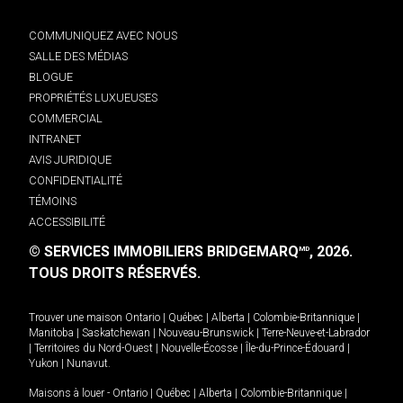
COMMUNIQUEZ AVEC NOUS
SALLE DES MÉDIAS
BLOGUE
PROPRIÉTÉS LUXUEUSES
COMMERCIAL
INTRANET
AVIS JURIDIQUE
CONFIDENTIALITÉ
TÉMOINS
ACCESSIBILITÉ
© SERVICES IMMOBILIERS BRIDGEMARQ
, 2026.
MD
TOUS DROITS RÉSERVÉS.
Trouver une maison
Ontario
|
Québec
|
Alberta
|
Colombie-Britannique
|
Manitoba
|
Saskatchewan
|
Nouveau-Brunswick
|
Terre-Neuve-et-Labrador
|
Territoires du Nord-Ouest
|
Nouvelle-Écosse
|
Île-du-Prince-Édouard
|
Yukon
|
Nunavut
.
Maisons à louer -
Ontario
|
Québec
|
Alberta
|
Colombie-Britannique
|