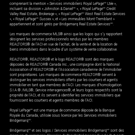
comprenant la mention « Services immobiliers Royal LePage
MD
Ltée »,
incluant sa division « Johnston & Daniel
MD
», « Royal LePage
MD
Credit
Valley Real Estate, Brokerage », « Royal LePage
MD
West Real Estate Services
», « Royal LePage
MD
Sussex », et « Les immeubles Mont-Tremblant »
appartiennent et sont gérés par Bridgemarq Real Estate Services
MD
.
Les marques de commerce MLS® ainsi que les logos qui s'y rapportent
désignent les services professionnels rendus par les membres
REALTORS® de l'ACI en vue de l'achat, de la vente et de la location de
biens immobiliers dans le cadre d'un système de vente collaborative.
REALTOR®, REALTORS® et le logo REALTOR® sont des marques
déposées de REALTOR® Canada Inc., une compagnie dont la National
Association of REALTORS® et l'Association canadienne de l’immobilier
sont propriétaires. Les marques de commerce REALTOR® servent à
distinguer les services immobiliers offerts par les courtiers et agents
immobilier en tant que membres de l'ACI. Les marques d'homologation
S.I.A.® /MLS®, Service inter-agences®, et leurs logos respectifs sont la
propriété de l'ACI, et ils servent à identifier les services immobiliers que
fournissent les courtiers et agents membres de l'ACI.
Royal LePage
MD
est une marque de commerce déposée de la Banque
Royale du Canada, utilisée sous licence par les Services immobiliers
Bridgemarq
MD
.
Bridgemarq
MD
et ses logos / Services immobiliers Bridgemarq
MD
sont des