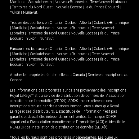
Manitoba
|
Saskatchewan
|
Nouveau-Brunswick
|
Terre-Neuve-et-Labrador
|
Territoires du Nord-Ouest
|
Nouvelle-Écosse
|
Île-du-Prince-Édouard
|
Yukon
|
Nunavut
.
Trouver des courtiers en
Ontario
|
Québec
|
Alberta
|
Colombie-Britannique
|
Manitoba
|
Saskatchewan
|
Nouveau-Brunswick
|
Terre-Neuve-et-
Labrador
|
Territoires du Nord-Ouest
|
Nouvelle-Écosse
|
Île-du-Prince-
Édouard
|
Yukon
|
Nunavut
Parcourir les bureaux en
Ontario
|
Québec
|
Alberta
|
Colombie-Britannique
|
Manitoba
|
Saskatchewan
|
Nouveau-Brunswick
|
Terre-Neuve-et-
Labrador
|
Territoires du Nord-Ouest
|
Nouvelle-Écosse
|
Île-du-Prince-
Édouard
|
Yukon
|
Nunavut
Afficher les propriétés résidentielles au Canada
|
Dernières inscriptions au
Canada
Les informations des propriétés sur ce site proviennent des inscriptions
Royal LePage
MD
et du service de distribution de données de l'Association
canadienne de l’immobilier (SDD®). SDD® met en référence des
inscriptions tenues par des agences immobilières autres que Royal
LePage et ses distributeurs. L'exactitude de l'information n'est pas
garantie et devrait être indépendamment vérifiée. La marque DDF®
appartient à l'Association canadienne de l’immobilier (ACI) et identifie le
REALTOR.ca Installation de distribution de données (SDD®).
*Tous les bureaux sont des propriétés indépendantes. Les bureaux