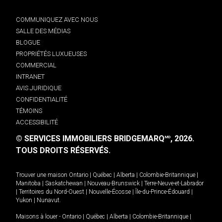
COMMUNIQUEZ AVEC NOUS
SALLE DES MÉDIAS
BLOGUE
PROPRIÉTÉS LUXUEUSES
COMMERCIAL
INTRANET
AVIS JURIDIQUE
CONFIDENTIALITÉ
TÉMOINS
ACCESSIBILITÉ
© SERVICES IMMOBILIERS BRIDGEMARQ
, 2026.
MD
TOUS DROITS RÉSERVÉS.
Trouver une maison
Ontario
|
Québec
|
Alberta
|
Colombie-Britannique
|
Manitoba
|
Saskatchewan
|
Nouveau-Brunswick
|
Terre-Neuve-et-Labrador
|
Territoires du Nord-Ouest
|
Nouvelle-Écosse
|
Île-du-Prince-Édouard
|
Yukon
|
Nunavut
.
Maisons à louer -
Ontario
|
Québec
|
Alberta
|
Colombie-Britannique
|