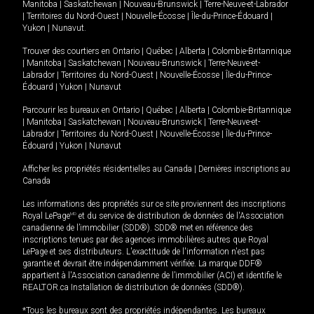
Manitoba
|
Saskatchewan
|
Nouveau-Brunswick
|
Terre-Neuve-et-Labrador
|
Territoires du Nord-Ouest
|
Nouvelle-Écosse
|
Île-du-Prince-Édouard
|
Yukon
|
Nunavut
.
Trouver des courtiers en
Ontario
|
Québec
|
Alberta
|
Colombie-Britannique
|
Manitoba
|
Saskatchewan
|
Nouveau-Brunswick
|
Terre-Neuve-et-
Labrador
|
Territoires du Nord-Ouest
|
Nouvelle-Écosse
|
Île-du-Prince-
Édouard
|
Yukon
|
Nunavut
Parcourir les bureaux en
Ontario
|
Québec
|
Alberta
|
Colombie-Britannique
|
Manitoba
|
Saskatchewan
|
Nouveau-Brunswick
|
Terre-Neuve-et-
Labrador
|
Territoires du Nord-Ouest
|
Nouvelle-Écosse
|
Île-du-Prince-
Édouard
|
Yukon
|
Nunavut
Afficher les propriétés résidentielles au Canada
|
Dernières inscriptions au
Canada
Les informations des propriétés sur ce site proviennent des inscriptions
Royal LePage
MD
et du service de distribution de données de l'Association
canadienne de l’immobilier (SDD®). SDD® met en référence des
inscriptions tenues par des agences immobilières autres que Royal
LePage et ses distributeurs. L'exactitude de l'information n'est pas
garantie et devrait être indépendamment vérifiée. La marque DDF®
appartient à l'Association canadienne de l’immobilier (ACI) et identifie le
REALTOR.ca Installation de distribution de données (SDD®).
*Tous les bureaux sont des propriétés indépendantes. Les bureaux