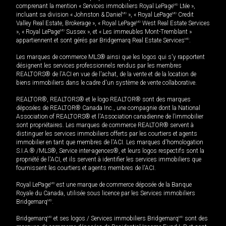
comprenant la mention « Services immobiliers Royal LePage
MD
Ltée »,
incluant sa division « Johnston & Daniel
MD
», « Royal LePage
MD
Credit
Valley Real Estate, Brokerage », « Royal LePage
MD
West Real Estate Services
», « Royal LePage
MD
Sussex », et « Les immeubles Mont-Tremblant »
appartiennent et sont gérés par Bridgemarq Real Estate Services
MD
.
Les marques de commerce MLS® ainsi que les logos qui s'y rapportent
désignent les services professionnels rendus par les membres
REALTORS® de l'ACI en vue de l'achat, de la vente et de la location de
biens immobiliers dans le cadre d'un système de vente collaborative.
REALTOR®, REALTORS® et le logo REALTOR® sont des marques
déposées de REALTOR® Canada Inc., une compagnie dont la National
Association of REALTORS® et l'Association canadienne de l’immobilier
sont propriétaires. Les marques de commerce REALTOR® servent à
distinguer les services immobiliers offerts par les courtiers et agents
immobilier en tant que membres de l'ACI. Les marques d'homologation
S.I.A.® /MLS®, Service inter-agences®, et leurs logos respectifs sont la
propriété de l'ACI, et ils servent à identifier les services immobiliers que
fournissent les courtiers et agents membres de l'ACI.
Royal LePage
MD
est une marque de commerce déposée de la Banque
Royale du Canada, utilisée sous licence par les Services immobiliers
Bridgemarq
MD
.
Bridgemarq
MD
et ses logos / Services immobiliers Bridgemarq
MD
sont des