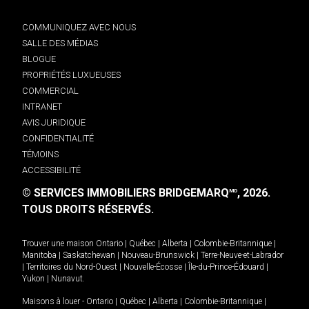
COMMUNIQUEZ AVEC NOUS
SALLE DES MÉDIAS
BLOGUE
PROPRIÉTÉS LUXUEUSES
COMMERCIAL
INTRANET
AVIS JURIDIQUE
CONFIDENTIALITÉ
TÉMOINS
ACCESSIBILITÉ
© SERVICES IMMOBILIERS BRIDGEMARQ
, 2026.
MD
TOUS DROITS RÉSERVÉS.
Trouver une maison
Ontario
|
Québec
|
Alberta
|
Colombie-Britannique
|
Manitoba
|
Saskatchewan
|
Nouveau-Brunswick
|
Terre-Neuve-et-Labrador
|
Territoires du Nord-Ouest
|
Nouvelle-Écosse
|
Île-du-Prince-Édouard
|
Yukon
|
Nunavut
.
Maisons à louer -
Ontario
|
Québec
|
Alberta
|
Colombie-Britannique
|