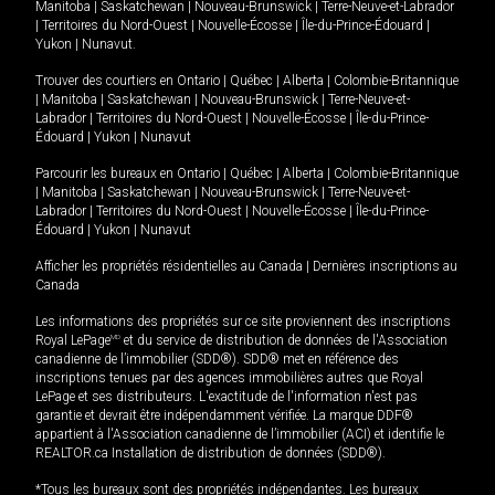
Manitoba
|
Saskatchewan
|
Nouveau-Brunswick
|
Terre-Neuve-et-Labrador
|
Territoires du Nord-Ouest
|
Nouvelle-Écosse
|
Île-du-Prince-Édouard
|
Yukon
|
Nunavut
.
Trouver des courtiers en
Ontario
|
Québec
|
Alberta
|
Colombie-Britannique
|
Manitoba
|
Saskatchewan
|
Nouveau-Brunswick
|
Terre-Neuve-et-
Labrador
|
Territoires du Nord-Ouest
|
Nouvelle-Écosse
|
Île-du-Prince-
Édouard
|
Yukon
|
Nunavut
Parcourir les bureaux en
Ontario
|
Québec
|
Alberta
|
Colombie-Britannique
|
Manitoba
|
Saskatchewan
|
Nouveau-Brunswick
|
Terre-Neuve-et-
Labrador
|
Territoires du Nord-Ouest
|
Nouvelle-Écosse
|
Île-du-Prince-
Édouard
|
Yukon
|
Nunavut
Afficher les propriétés résidentielles au Canada
|
Dernières inscriptions au
Canada
Les informations des propriétés sur ce site proviennent des inscriptions
Royal LePage
MD
et du service de distribution de données de l'Association
canadienne de l’immobilier (SDD®). SDD® met en référence des
inscriptions tenues par des agences immobilières autres que Royal
LePage et ses distributeurs. L'exactitude de l'information n'est pas
garantie et devrait être indépendamment vérifiée. La marque DDF®
appartient à l'Association canadienne de l’immobilier (ACI) et identifie le
REALTOR.ca Installation de distribution de données (SDD®).
*Tous les bureaux sont des propriétés indépendantes. Les bureaux