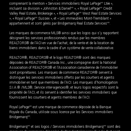
comprenant la mention « Services immobiliers Royal LePage
MD
Ltée »,
incluant sa division « Johnston & Daniel
MD
», « Royal LePage
MD
Credit
Valley Real Estate, Brokerage », « Royal LePage
MD
West Real Estate Services
», « Royal LePage
MD
Sussex », et « Les immeubles Mont-Tremblant »
appartiennent et sont gérés par Bridgemarq Real Estate Services
MD
.
Les marques de commerce MLS® ainsi que les logos qui s'y rapportent
désignent les services professionnels rendus par les membres
REALTORS® de l'ACI en vue de l'achat, de la vente et de la location de
biens immobiliers dans le cadre d'un système de vente collaborative.
REALTOR®, REALTORS® et le logo REALTOR® sont des marques
déposées de REALTOR® Canada Inc., une compagnie dont la National
Association of REALTORS® et l'Association canadienne de l’immobilier
sont propriétaires. Les marques de commerce REALTOR® servent à
distinguer les services immobiliers offerts par les courtiers et agents
immobilier en tant que membres de l'ACI. Les marques d'homologation
S.I.A.® /MLS®, Service inter-agences®, et leurs logos respectifs sont la
propriété de l'ACI, et ils servent à identifier les services immobiliers que
fournissent les courtiers et agents membres de l'ACI.
Royal LePage
MD
est une marque de commerce déposée de la Banque
Royale du Canada, utilisée sous licence par les Services immobiliers
Bridgemarq
MD
.
Bridgemarq
MD
et ses logos / Services immobiliers Bridgemarq
MD
sont des