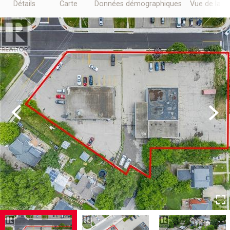
Détails
Carte
Données démographiques
Vue de la r
Previous
Next