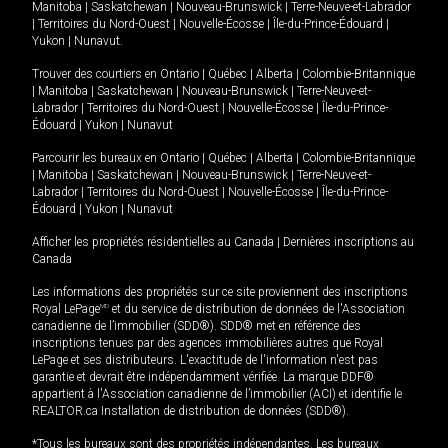
Manitoba
|
Saskatchewan
|
Nouveau-Brunswick
|
Terre-Neuve-et-Labrador
|
Territoires du Nord-Ouest
|
Nouvelle-Écosse
|
Île-du-Prince-Édouard
|
Yukon
|
Nunavut
.
Trouver des courtiers en
Ontario
|
Québec
|
Alberta
|
Colombie-Britannique
|
Manitoba
|
Saskatchewan
|
Nouveau-Brunswick
|
Terre-Neuve-et-
Labrador
|
Territoires du Nord-Ouest
|
Nouvelle-Écosse
|
Île-du-Prince-
Édouard
|
Yukon
|
Nunavut
Parcourir les bureaux en
Ontario
|
Québec
|
Alberta
|
Colombie-Britannique
|
Manitoba
|
Saskatchewan
|
Nouveau-Brunswick
|
Terre-Neuve-et-
Labrador
|
Territoires du Nord-Ouest
|
Nouvelle-Écosse
|
Île-du-Prince-
Édouard
|
Yukon
|
Nunavut
Afficher les propriétés résidentielles au Canada
|
Dernières inscriptions au
Canada
Les informations des propriétés sur ce site proviennent des inscriptions
Royal LePage
MD
et du service de distribution de données de l'Association
canadienne de l’immobilier (SDD®). SDD® met en référence des
inscriptions tenues par des agences immobilières autres que Royal
LePage et ses distributeurs. L'exactitude de l'information n'est pas
garantie et devrait être indépendamment vérifiée. La marque DDF®
appartient à l'Association canadienne de l’immobilier (ACI) et identifie le
REALTOR.ca Installation de distribution de données (SDD®).
*Tous les bureaux sont des propriétés indépendantes. Les bureaux