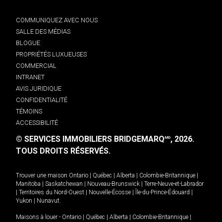
COMMUNIQUEZ AVEC NOUS
SALLE DES MÉDIAS
BLOGUE
PROPRIÉTÉS LUXUEUSES
COMMERCIAL
INTRANET
AVIS JURIDIQUE
CONFIDENTIALITÉ
TÉMOINS
ACCESSIBILITÉ
© SERVICES IMMOBILIERS BRIDGEMARQ
, 2026.
MD
TOUS DROITS RÉSERVÉS.
Trouver une maison
Ontario
|
Québec
|
Alberta
|
Colombie-Britannique
|
Manitoba
|
Saskatchewan
|
Nouveau-Brunswick
|
Terre-Neuve-et-Labrador
|
Territoires du Nord-Ouest
|
Nouvelle-Écosse
|
Île-du-Prince-Édouard
|
Yukon
|
Nunavut
.
Maisons à louer -
Ontario
|
Québec
|
Alberta
|
Colombie-Britannique
|