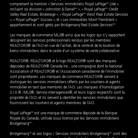
comprenant la mention « Services immobiliers Royal LePage
MD
Ltée »,
incluant sa division « Johnston & Daniel
MD
», « Royal LePage
MD
Credit
Valley Real Estate, Brokerage », « Royal LePage
MD
West Real Estate Services
», « Royal LePage
MD
Sussex », et « Les immeubles Mont-Tremblant »
appartiennent et sont gérés par Bridgemarq Real Estate Services
MD
.
Les marques de commerce MLS® ainsi que les logos qui s'y rapportent
désignent les services professionnels rendus par les membres
REALTORS® de l'ACI en vue de l'achat, de la vente et de la location de
biens immobiliers dans le cadre d'un système de vente collaborative.
REALTOR®, REALTORS® et le logo REALTOR® sont des marques
déposées de REALTOR® Canada Inc., une compagnie dont la National
Association of REALTORS® et l'Association canadienne de l’immobilier
sont propriétaires. Les marques de commerce REALTOR® servent à
distinguer les services immobiliers offerts par les courtiers et agents
immobilier en tant que membres de l'ACI. Les marques d'homologation
S.I.A.® /MLS®, Service inter-agences®, et leurs logos respectifs sont la
propriété de l'ACI, et ils servent à identifier les services immobiliers que
fournissent les courtiers et agents membres de l'ACI.
Royal LePage
MD
est une marque de commerce déposée de la Banque
Royale du Canada, utilisée sous licence par les Services immobiliers
Bridgemarq
MD
.
Bridgemarq
MD
et ses logos / Services immobiliers Bridgemarq
MD
sont des