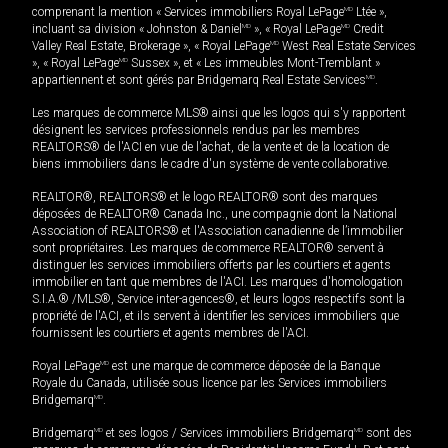
comprenant la mention « Services immobiliers Royal LePage
MD
Ltée »,
incluant sa division « Johnston & Daniel
MD
», « Royal LePage
MD
Credit
Valley Real Estate, Brokerage », « Royal LePage
MD
West Real Estate Services
», « Royal LePage
MD
Sussex », et « Les immeubles Mont-Tremblant »
appartiennent et sont gérés par Bridgemarq Real Estate Services
MD
.
Les marques de commerce MLS® ainsi que les logos qui s'y rapportent
désignent les services professionnels rendus par les membres
REALTORS® de l'ACI en vue de l'achat, de la vente et de la location de
biens immobiliers dans le cadre d'un système de vente collaborative.
REALTOR®, REALTORS® et le logo REALTOR® sont des marques
déposées de REALTOR® Canada Inc., une compagnie dont la National
Association of REALTORS® et l'Association canadienne de l’immobilier
sont propriétaires. Les marques de commerce REALTOR® servent à
distinguer les services immobiliers offerts par les courtiers et agents
immobilier en tant que membres de l'ACI. Les marques d'homologation
S.I.A.® /MLS®, Service inter-agences®, et leurs logos respectifs sont la
propriété de l'ACI, et ils servent à identifier les services immobiliers que
fournissent les courtiers et agents membres de l'ACI.
Royal LePage
MD
est une marque de commerce déposée de la Banque
Royale du Canada, utilisée sous licence par les Services immobiliers
Bridgemarq
MD
.
Bridgemarq
MD
et ses logos / Services immobiliers Bridgemarq
MD
sont des