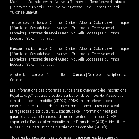
Manitoba
|
Saskatchewan
|
Nouveau-Brunswick
|
Terre-Neuve-et-Labrador
|
Territoires du Nord-Ouest
|
Nouvelle-Écosse
|
Île-du-Prince-Édouard
|
Yukon
|
Nunavut
.
Trouver des courtiers en
Ontario
|
Québec
|
Alberta
|
Colombie-Britannique
|
Manitoba
|
Saskatchewan
|
Nouveau-Brunswick
|
Terre-Neuve-et-
Labrador
|
Territoires du Nord-Ouest
|
Nouvelle-Écosse
|
Île-du-Prince-
Édouard
|
Yukon
|
Nunavut
Parcourir les bureaux en
Ontario
|
Québec
|
Alberta
|
Colombie-Britannique
|
Manitoba
|
Saskatchewan
|
Nouveau-Brunswick
|
Terre-Neuve-et-
Labrador
|
Territoires du Nord-Ouest
|
Nouvelle-Écosse
|
Île-du-Prince-
Édouard
|
Yukon
|
Nunavut
Afficher les propriétés résidentielles au Canada
|
Dernières inscriptions au
Canada
Les informations des propriétés sur ce site proviennent des inscriptions
Royal LePage
MD
et du service de distribution de données de l'Association
canadienne de l’immobilier (SDD®). SDD® met en référence des
inscriptions tenues par des agences immobilières autres que Royal
LePage et ses distributeurs. L'exactitude de l'information n'est pas
garantie et devrait être indépendamment vérifiée. La marque DDF®
appartient à l'Association canadienne de l’immobilier (ACI) et identifie le
REALTOR.ca Installation de distribution de données (SDD®).
*Tous les bureaux sont des propriétés indépendantes. Les bureaux