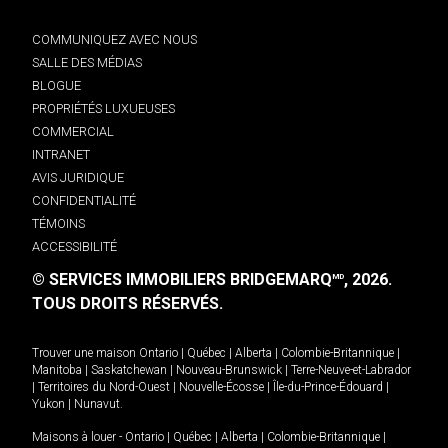
COMMUNIQUEZ AVEC NOUS
SALLE DES MÉDIAS
BLOGUE
PROPRIÉTÉS LUXUEUSES
COMMERCIAL
INTRANET
AVIS JURIDIQUE
CONFIDENTIALITÉ
TÉMOINS
ACCESSIBILITÉ
© SERVICES IMMOBILIERS BRIDGEMARQ
, 2026.
MD
TOUS DROITS RÉSERVÉS.
Trouver une maison
Ontario
|
Québec
|
Alberta
|
Colombie-Britannique
|
Manitoba
|
Saskatchewan
|
Nouveau-Brunswick
|
Terre-Neuve-et-Labrador
|
Territoires du Nord-Ouest
|
Nouvelle-Écosse
|
Île-du-Prince-Édouard
|
Yukon
|
Nunavut
.
Maisons à louer -
Ontario
|
Québec
|
Alberta
|
Colombie-Britannique
|