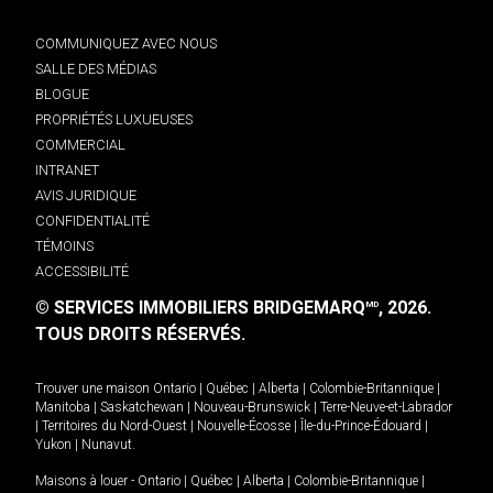
COMMUNIQUEZ AVEC NOUS
SALLE DES MÉDIAS
BLOGUE
PROPRIÉTÉS LUXUEUSES
COMMERCIAL
INTRANET
AVIS JURIDIQUE
CONFIDENTIALITÉ
TÉMOINS
ACCESSIBILITÉ
© SERVICES IMMOBILIERS BRIDGEMARQ
, 2026.
MD
TOUS DROITS RÉSERVÉS.
Trouver une maison
Ontario
|
Québec
|
Alberta
|
Colombie-Britannique
|
Manitoba
|
Saskatchewan
|
Nouveau-Brunswick
|
Terre-Neuve-et-Labrador
|
Territoires du Nord-Ouest
|
Nouvelle-Écosse
|
Île-du-Prince-Édouard
|
Yukon
|
Nunavut
.
Maisons à louer -
Ontario
|
Québec
|
Alberta
|
Colombie-Britannique
|