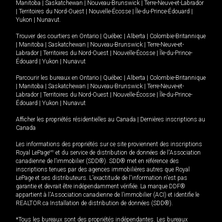
Manitoba
|
Saskatchewan
|
Nouveau-Brunswick
|
Terre-Neuve-et-Labrador
|
Territoires du Nord-Ouest
|
Nouvelle-Écosse
|
Île-du-Prince-Édouard
|
Yukon
|
Nunavut
.
Trouver des courtiers en
Ontario
|
Québec
|
Alberta
|
Colombie-Britannique
|
Manitoba
|
Saskatchewan
|
Nouveau-Brunswick
|
Terre-Neuve-et-
Labrador
|
Territoires du Nord-Ouest
|
Nouvelle-Écosse
|
Île-du-Prince-
Édouard
|
Yukon
|
Nunavut
Parcourir les bureaux en
Ontario
|
Québec
|
Alberta
|
Colombie-Britannique
|
Manitoba
|
Saskatchewan
|
Nouveau-Brunswick
|
Terre-Neuve-et-
Labrador
|
Territoires du Nord-Ouest
|
Nouvelle-Écosse
|
Île-du-Prince-
Édouard
|
Yukon
|
Nunavut
Afficher les propriétés résidentielles au Canada
|
Dernières inscriptions au
Canada
Les informations des propriétés sur ce site proviennent des inscriptions
Royal LePage
MD
et du service de distribution de données de l'Association
canadienne de l’immobilier (SDD®). SDD® met en référence des
inscriptions tenues par des agences immobilières autres que Royal
LePage et ses distributeurs. L'exactitude de l'information n'est pas
garantie et devrait être indépendamment vérifiée. La marque DDF®
appartient à l'Association canadienne de l’immobilier (ACI) et identifie le
REALTOR.ca Installation de distribution de données (SDD®).
*Tous les bureaux sont des propriétés indépendantes. Les bureaux