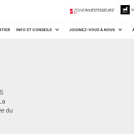
ZoneInvestisseurs RLP
RTIER
INFO ET CONSEILS
JOIGNEZ-VOUS À NOUS
 S
 La
rée du