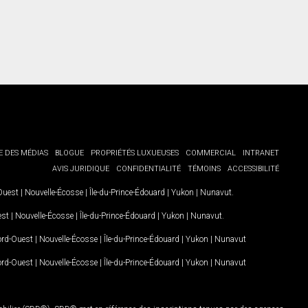
E DES MÉDIAS
BLOGUE
PROPRIÉTÉS LUXUEUSES
COMMERCIAL
INTRANET
AVIS JURIDIQUE
CONFIDENTIALITÉ
TÉMOINS
ACCESSIBILITÉ
-Ouest
|
Nouvelle-Écosse
|
Île-du-Prince-Édouard
|
Yukon
|
Nunavut
.
est
|
Nouvelle-Écosse
|
Île-du-Prince-Édouard
|
Yukon
|
Nunavut
.
Nord-Ouest
|
Nouvelle-Écosse
|
Île-du-Prince-Édouard
|
Yukon
|
Nunavut
Nord-Ouest
|
Nouvelle-Écosse
|
Île-du-Prince-Édouard
|
Yukon
|
Nunavut