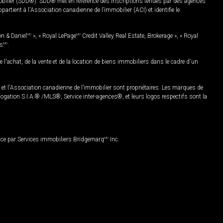
mobilier (SDD®). SDD® met en référence des inscriptions tenues par des agences
rtient à l'Association canadienne de l’immobilier (ACI) et identifie le
on & Daniel
MD
», « Royal LePage
MD
Credit Valley Real Estate, Brokerage », « Royal
es
MD
.
chat, de la vente et de la location de biens immobiliers dans le cadre d'un
Association canadienne de l’immobilier sont propriétaires. Les marques de
ation S.I.A.® /MLS®, Service inter-agences®, et leurs logos respectifs sont la
nce par Services immobiliers Bridgemarq
MD
Inc.