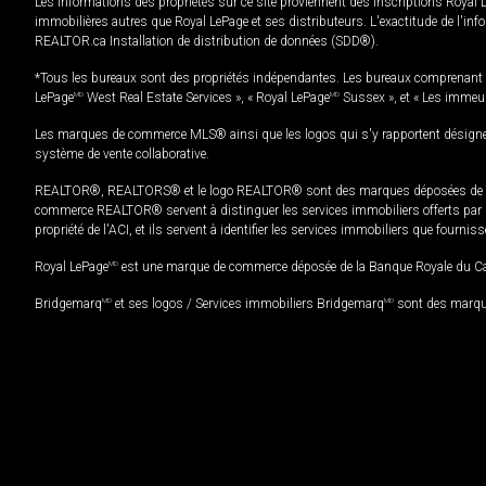
Les informations des propriétés sur ce site proviennent des inscriptions Royal 
immobilières autres que Royal LePage et ses distributeurs. L'exactitude de l'info
REALTOR.ca Installation de distribution de données (SDD®).
*Tous les bureaux sont des propriétés indépendantes. Les bureaux comprenant 
LePage
MD
West Real Estate Services », « Royal LePage
MD
Sussex », et « Les immeu
Les marques de commerce MLS® ainsi que les logos qui s'y rapportent désignent
système de vente collaborative.
REALTOR®, REALTORS® et le logo REALTOR® sont des marques déposées de REAL
commerce REALTOR® servent à distinguer les services immobiliers offerts par le
propriété de l'ACI, et ils servent à identifier les services immobiliers que fourni
Royal LePage
MD
est une marque de commerce déposée de la Banque Royale du Cana
Bridgemarq
MD
et ses logos / Services immobiliers Bridgemarq
MD
sont des marque