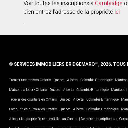
Voir toutes les inscriptions à
Cambridge
o
bien entrez l'adresse de la propriété
ici
.
© SERVICES IMMOBILIERS BRIDGEMARQ
, 2026.
TOUS D
MD
Trouver une maison
Ontario
|
Québec
|
Alberta
|
Colombie-Britannique
|
Manitob
Maisons à louer -
Ontario
|
Québec
|
Alberta
|
Colombie-Britannique
|
Manitoba
|
Trouver des courtiers en
Ontario
|
Québec
|
Alberta
|
Colombie-Britannique
|
Man
Parcourir les bureaux en
Ontario
|
Québec
|
Alberta
|
Colombie-Britannique
|
Man
Afficher les propriétés résidentielles au Canada
|
Dernières inscriptions au Cana