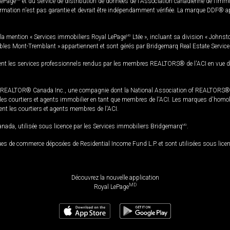
LePage
et du service de distribution de données de l'Association canadienne de l’im
rmation n'est pas garantie et devrait être indépendamment vérifiée. La marque DDF® appa
la mention « Services immobiliers Royal LePage
MD
Ltée », incluant sa division « Johnst
bles Mont-Tremblant » appartiennent et sont gérés par Bridgemarq Real Estate Servic
 les services professionnels rendus par les membres REALTORS® de l'ACI en vue de l'a
TOR® Canada Inc., une compagnie dont la National Association of REALTORS® et l'
s courtiers et agents immobilier en tant que membres de l'ACI. Les marques d'homolog
ssent les courtiers et agents membres de l'ACI.
da, utilisée sous licence par les Services immobiliers Bridgemarq
MD
.
s de commerce déposées de Residential Income Fund L.P. et sont utilisées sous lice
Découvrez la nouvelle application
MD
Royal LePage