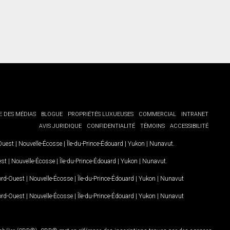
E DES MÉDIAS
BLOGUE
PROPRIÉTÉS LUXUEUSES
COMMERCIAL
INTRANET
AVIS JURIDIQUE
CONFIDENTIALITÉ
TÉMOINS
ACCESSIBILITÉ
-Ouest
|
Nouvelle-Écosse
|
Île-du-Prince-Édouard
|
Yukon
|
Nunavut
.
est
|
Nouvelle-Écosse
|
Île-du-Prince-Édouard
|
Yukon
|
Nunavut
.
Nord-Ouest
|
Nouvelle-Écosse
|
Île-du-Prince-Édouard
|
Yukon
|
Nunavut
Nord-Ouest
|
Nouvelle-Écosse
|
Île-du-Prince-Édouard
|
Yukon
|
Nunavut