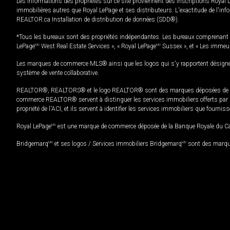
Les informations des propriétés sur ce site proviennent des inscriptions Royal 
immobilières autres que Royal LePage et ses distributeurs. L'exactitude de l'info
REALTOR.ca Installation de distribution de données (SDD®).
*Tous les bureaux sont des propriétés indépendantes. Les bureaux comprenant 
LePage
MD
West Real Estate Services », « Royal LePage
MD
Sussex », et « Les immeu
Les marques de commerce MLS® ainsi que les logos qui s'y rapportent désignent
système de vente collaborative.
REALTOR®, REALTORS® et le logo REALTOR® sont des marques déposées de REAL
commerce REALTOR® servent à distinguer les services immobiliers offerts par le
propriété de l'ACI, et ils servent à identifier les services immobiliers que fourni
Royal LePage
MD
est une marque de commerce déposée de la Banque Royale du Cana
Bridgemarq
MD
et ses logos / Services immobiliers Bridgemarq
MD
sont des marque