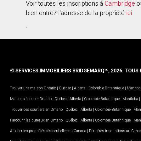
Voir toutes les inscriptions à
Cambridge
o
bien entrez l'adresse de la propriété
ici
.
© SERVICES IMMOBILIERS BRIDGEMARQ
, 2026.
TOUS D
MD
Trouver une maison
Ontario
|
Québec
|
Alberta
|
Colombie-Britannique
|
Manitob
Maisons à louer -
Ontario
|
Québec
|
Alberta
|
Colombie-Britannique
|
Manitoba
|
Trouver des courtiers en
Ontario
|
Québec
|
Alberta
|
Colombie-Britannique
|
Man
Parcourir les bureaux en
Ontario
|
Québec
|
Alberta
|
Colombie-Britannique
|
Man
Afficher les propriétés résidentielles au Canada
|
Dernières inscriptions au Cana