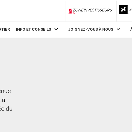
ZoneInvestisseurs RLP
RTIER
INFO ET CONSEILS
JOIGNEZ-VOUS À NOUS
venue
 La
rée du