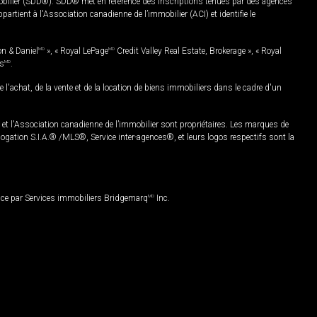
mobilier (SDD®). SDD® met en référence des inscriptions tenues par des agences
rtient à l'Association canadienne de l’immobilier (ACI) et identifie le
on & Daniel
MD
», « Royal LePage
MD
Credit Valley Real Estate, Brokerage », « Royal
es
MD
.
chat, de la vente et de la location de biens immobiliers dans le cadre d'un
Association canadienne de l’immobilier sont propriétaires. Les marques de
ation S.I.A.® /MLS®, Service inter-agences®, et leurs logos respectifs sont la
nce par Services immobiliers Bridgemarq
MD
Inc.