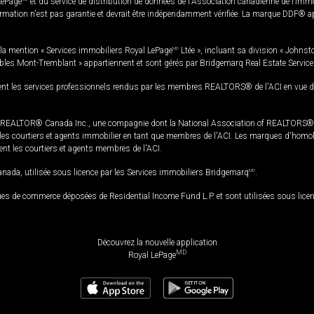
LePage
et du service de distribution de données de l'Association canadienne de l’im
rmation n'est pas garantie et devrait être indépendamment vérifiée. La marque DDF® appa
la mention « Services immobiliers Royal LePage
MD
Ltée », incluant sa division « Johnst
bles Mont-Tremblant » appartiennent et sont gérés par Bridgemarq Real Estate Servic
 les services professionnels rendus par les membres REALTORS® de l'ACI en vue de l'a
TOR® Canada Inc., une compagnie dont la National Association of REALTORS® et l'
s courtiers et agents immobilier en tant que membres de l'ACI. Les marques d'homolog
ssent les courtiers et agents membres de l'ACI.
da, utilisée sous licence par les Services immobiliers Bridgemarq
MD
.
s de commerce déposées de Residential Income Fund L.P. et sont utilisées sous lice
Découvrez la nouvelle application
MD
Royal LePage