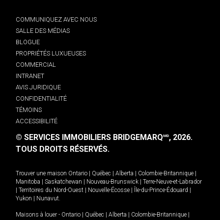
COMMUNIQUEZ AVEC NOUS
SALLE DES MÉDIAS
BLOGUE
PROPRIÉTÉS LUXUEUSES
COMMERCIAL
INTRANET
AVIS JURIDIQUE
CONFIDENTIALITÉ
TÉMOINS
ACCESSIBILITÉ
© SERVICES IMMOBILIERS BRIDGEMARQ
, 2026.
MD
TOUS DROITS RÉSERVÉS.
Trouver une maison
Ontario
|
Québec
|
Alberta
|
Colombie-Britannique
|
Manitoba
|
Saskatchewan
|
Nouveau-Brunswick
|
Terre-Neuve-et-Labrador
|
Territoires du Nord-Ouest
|
Nouvelle-Écosse
|
Île-du-Prince-Édouard
|
Yukon
|
Nunavut
.
Maisons à louer -
Ontario
|
Québec
|
Alberta
|
Colombie-Britannique
|