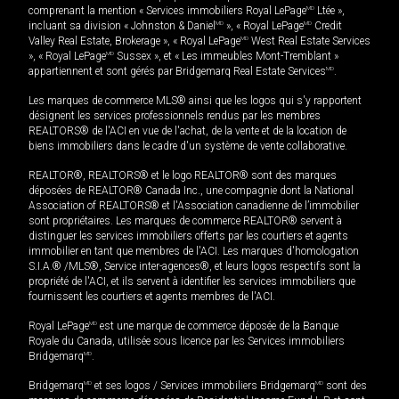
comprenant la mention « Services immobiliers Royal LePage
MD
Ltée »,
incluant sa division « Johnston & Daniel
MD
», « Royal LePage
MD
Credit
Valley Real Estate, Brokerage », « Royal LePage
MD
West Real Estate Services
», « Royal LePage
MD
Sussex », et « Les immeubles Mont-Tremblant »
appartiennent et sont gérés par Bridgemarq Real Estate Services
MD
.
Les marques de commerce MLS® ainsi que les logos qui s'y rapportent
désignent les services professionnels rendus par les membres
REALTORS® de l'ACI en vue de l'achat, de la vente et de la location de
biens immobiliers dans le cadre d'un système de vente collaborative.
REALTOR®, REALTORS® et le logo REALTOR® sont des marques
déposées de REALTOR® Canada Inc., une compagnie dont la National
Association of REALTORS® et l'Association canadienne de l’immobilier
sont propriétaires. Les marques de commerce REALTOR® servent à
distinguer les services immobiliers offerts par les courtiers et agents
immobilier en tant que membres de l'ACI. Les marques d'homologation
S.I.A.® /MLS®, Service inter-agences®, et leurs logos respectifs sont la
propriété de l'ACI, et ils servent à identifier les services immobiliers que
fournissent les courtiers et agents membres de l'ACI.
Royal LePage
MD
est une marque de commerce déposée de la Banque
Royale du Canada, utilisée sous licence par les Services immobiliers
Bridgemarq
MD
.
Bridgemarq
MD
et ses logos / Services immobiliers Bridgemarq
MD
sont des