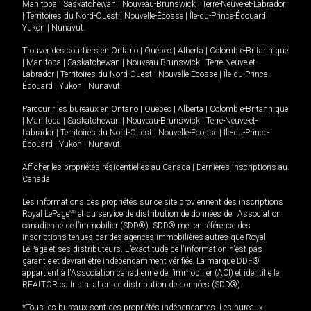
Manitoba
|
Saskatchewan
|
Nouveau-Brunswick
|
Terre-Neuve-et-Labrador
|
Territoires du Nord-Ouest
|
Nouvelle-Écosse
|
Île-du-Prince-Édouard
|
Yukon
|
Nunavut
.
Trouver des courtiers en
Ontario
|
Québec
|
Alberta
|
Colombie-Britannique
|
Manitoba
|
Saskatchewan
|
Nouveau-Brunswick
|
Terre-Neuve-et-
Labrador
|
Territoires du Nord-Ouest
|
Nouvelle-Écosse
|
Île-du-Prince-
Édouard
|
Yukon
|
Nunavut
Parcourir les bureaux en
Ontario
|
Québec
|
Alberta
|
Colombie-Britannique
|
Manitoba
|
Saskatchewan
|
Nouveau-Brunswick
|
Terre-Neuve-et-
Labrador
|
Territoires du Nord-Ouest
|
Nouvelle-Écosse
|
Île-du-Prince-
Édouard
|
Yukon
|
Nunavut
Afficher les propriétés résidentielles au Canada
|
Dernières inscriptions au
Canada
Les informations des propriétés sur ce site proviennent des inscriptions
Royal LePage
MD
et du service de distribution de données de l'Association
canadienne de l’immobilier (SDD®). SDD® met en référence des
inscriptions tenues par des agences immobilières autres que Royal
LePage et ses distributeurs. L'exactitude de l'information n'est pas
garantie et devrait être indépendamment vérifiée. La marque DDF®
appartient à l'Association canadienne de l’immobilier (ACI) et identifie le
REALTOR.ca Installation de distribution de données (SDD®).
*Tous les bureaux sont des propriétés indépendantes. Les bureaux