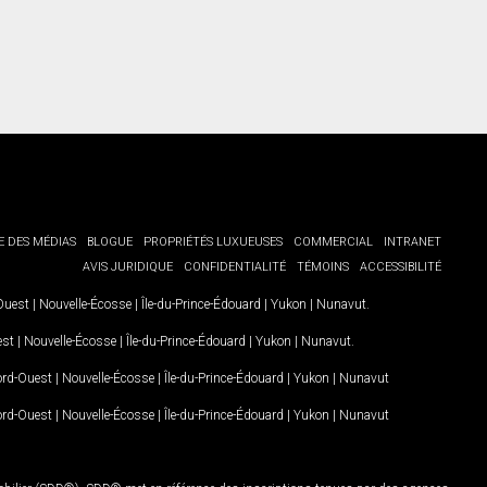
E DES MÉDIAS
BLOGUE
PROPRIÉTÉS LUXUEUSES
COMMERCIAL
INTRANET
AVIS JURIDIQUE
CONFIDENTIALITÉ
TÉMOINS
ACCESSIBILITÉ
-Ouest
|
Nouvelle-Écosse
|
Île-du-Prince-Édouard
|
Yukon
|
Nunavut
.
est
|
Nouvelle-Écosse
|
Île-du-Prince-Édouard
|
Yukon
|
Nunavut
.
Nord-Ouest
|
Nouvelle-Écosse
|
Île-du-Prince-Édouard
|
Yukon
|
Nunavut
Nord-Ouest
|
Nouvelle-Écosse
|
Île-du-Prince-Édouard
|
Yukon
|
Nunavut