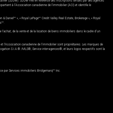
mobilier (SDD®). SDD® met en référence des inscriptions tenues par des agences
rtient à l'Association canadienne de l’immobilier (ACI) et identifie le
on & Daniel
MD
», « Royal LePage
MD
Credit Valley Real Estate, Brokerage », « Royal
es
MD
.
chat, de la vente et de la location de biens immobiliers dans le cadre d'un
Association canadienne de l’immobilier sont propriétaires. Les marques de
ation S.I.A.® /MLS®, Service inter-agences®, et leurs logos respectifs sont la
nce par Services immobiliers Bridgemarq
MD
Inc.