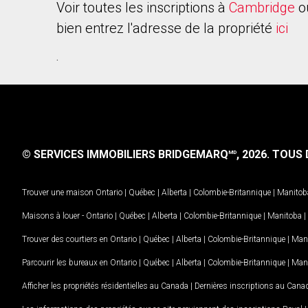
Voir toutes les inscriptions à
Cambridge
o
bien entrez l'adresse de la propriété
ici
.
© SERVICES IMMOBILIERS BRIDGEMARQ
, 2026.
TOUS D
MD
Trouver une maison
Ontario
|
Québec
|
Alberta
|
Colombie-Britannique
|
Manitob
Maisons à louer -
Ontario
|
Québec
|
Alberta
|
Colombie-Britannique
|
Manitoba
|
Trouver des courtiers en
Ontario
|
Québec
|
Alberta
|
Colombie-Britannique
|
Man
Parcourir les bureaux en
Ontario
|
Québec
|
Alberta
|
Colombie-Britannique
|
Man
Afficher les propriétés résidentielles au Canada
|
Dernières inscriptions au Cana