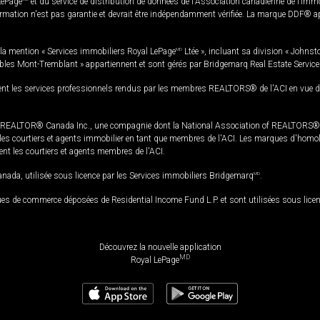
LePage
et du service de distribution de données de l'Association canadienne de l’im
rmation n'est pas garantie et devrait être indépendamment vérifiée. La marque DDF® appa
la mention « Services immobiliers Royal LePage
MD
Ltée », incluant sa division « Johnst
bles Mont-Tremblant » appartiennent et sont gérés par Bridgemarq Real Estate Servic
 les services professionnels rendus par les membres REALTORS® de l'ACI en vue de l'a
TOR® Canada Inc., une compagnie dont la National Association of REALTORS® et l'
s courtiers et agents immobilier en tant que membres de l'ACI. Les marques d'homolog
ssent les courtiers et agents membres de l'ACI.
da, utilisée sous licence par les Services immobiliers Bridgemarq
MD
.
s de commerce déposées de Residential Income Fund L.P. et sont utilisées sous lice
Découvrez la nouvelle application
MD
Royal LePage