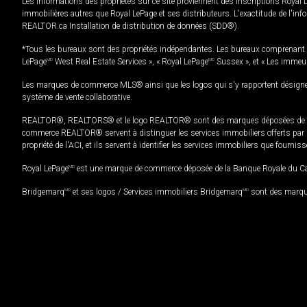
Les informations des propriétés sur ce site proviennent des inscriptions Royal 
immobilières autres que Royal LePage et ses distributeurs. L'exactitude de l'info
REALTOR.ca Installation de distribution de données (SDD®).
*Tous les bureaux sont des propriétés indépendantes. Les bureaux comprenant 
LePage
MD
West Real Estate Services », « Royal LePage
MD
Sussex », et « Les immeu
Les marques de commerce MLS® ainsi que les logos qui s'y rapportent désignent
système de vente collaborative.
REALTOR®, REALTORS® et le logo REALTOR® sont des marques déposées de REAL
commerce REALTOR® servent à distinguer les services immobiliers offerts par le
propriété de l'ACI, et ils servent à identifier les services immobiliers que fourni
Royal LePage
MD
est une marque de commerce déposée de la Banque Royale du Cana
Bridgemarq
MD
et ses logos / Services immobiliers Bridgemarq
MD
sont des marque