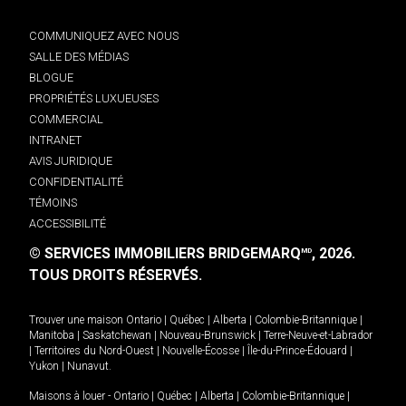
COMMUNIQUEZ AVEC NOUS
SALLE DES MÉDIAS
BLOGUE
PROPRIÉTÉS LUXUEUSES
COMMERCIAL
INTRANET
AVIS JURIDIQUE
CONFIDENTIALITÉ
TÉMOINS
ACCESSIBILITÉ
© SERVICES IMMOBILIERS BRIDGEMARQ
, 2026.
MD
TOUS DROITS RÉSERVÉS.
Trouver une maison
Ontario
|
Québec
|
Alberta
|
Colombie-Britannique
|
Manitoba
|
Saskatchewan
|
Nouveau-Brunswick
|
Terre-Neuve-et-Labrador
|
Territoires du Nord-Ouest
|
Nouvelle-Écosse
|
Île-du-Prince-Édouard
|
Yukon
|
Nunavut
.
Maisons à louer -
Ontario
|
Québec
|
Alberta
|
Colombie-Britannique
|