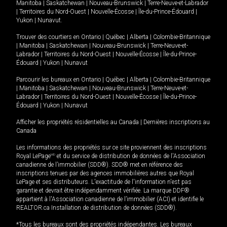
Manitoba
|
Saskatchewan
|
Nouveau-Brunswick
|
Terre-Neuve-et-Labrador
|
Territoires du Nord-Ouest
|
Nouvelle-Écosse
|
Île-du-Prince-Édouard
|
Yukon
|
Nunavut
.
Trouver des courtiers en
Ontario
|
Québec
|
Alberta
|
Colombie-Britannique
|
Manitoba
|
Saskatchewan
|
Nouveau-Brunswick
|
Terre-Neuve-et-
Labrador
|
Territoires du Nord-Ouest
|
Nouvelle-Écosse
|
Île-du-Prince-
Édouard
|
Yukon
|
Nunavut
Parcourir les bureaux en
Ontario
|
Québec
|
Alberta
|
Colombie-Britannique
|
Manitoba
|
Saskatchewan
|
Nouveau-Brunswick
|
Terre-Neuve-et-
Labrador
|
Territoires du Nord-Ouest
|
Nouvelle-Écosse
|
Île-du-Prince-
Édouard
|
Yukon
|
Nunavut
Afficher les propriétés résidentielles au Canada
|
Dernières inscriptions au
Canada
Les informations des propriétés sur ce site proviennent des inscriptions
Royal LePage
MD
et du service de distribution de données de l'Association
canadienne de l’immobilier (SDD®). SDD® met en référence des
inscriptions tenues par des agences immobilières autres que Royal
LePage et ses distributeurs. L'exactitude de l'information n'est pas
garantie et devrait être indépendamment vérifiée. La marque DDF®
appartient à l'Association canadienne de l’immobilier (ACI) et identifie le
REALTOR.ca Installation de distribution de données (SDD®).
*Tous les bureaux sont des propriétés indépendantes. Les bureaux