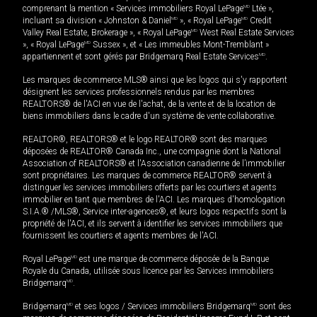
comprenant la mention « Services immobiliers Royal LePage
MD
Ltée »,
incluant sa division « Johnston & Daniel
MD
», « Royal LePage
MD
Credit
Valley Real Estate, Brokerage », « Royal LePage
MD
West Real Estate Services
», « Royal LePage
MD
Sussex », et « Les immeubles Mont-Tremblant »
appartiennent et sont gérés par Bridgemarq Real Estate Services
MD
.
Les marques de commerce MLS® ainsi que les logos qui s'y rapportent
désignent les services professionnels rendus par les membres
REALTORS® de l'ACI en vue de l'achat, de la vente et de la location de
biens immobiliers dans le cadre d'un système de vente collaborative.
REALTOR®, REALTORS® et le logo REALTOR® sont des marques
déposées de REALTOR® Canada Inc., une compagnie dont la National
Association of REALTORS® et l'Association canadienne de l’immobilier
sont propriétaires. Les marques de commerce REALTOR® servent à
distinguer les services immobiliers offerts par les courtiers et agents
immobilier en tant que membres de l'ACI. Les marques d'homologation
S.I.A.® /MLS®, Service inter-agences®, et leurs logos respectifs sont la
propriété de l'ACI, et ils servent à identifier les services immobiliers que
fournissent les courtiers et agents membres de l'ACI.
Royal LePage
MD
est une marque de commerce déposée de la Banque
Royale du Canada, utilisée sous licence par les Services immobiliers
Bridgemarq
MD
.
Bridgemarq
MD
et ses logos / Services immobiliers Bridgemarq
MD
sont des