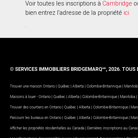
Voir toutes les inscriptions à
Cambridge
o
bien entrez l'adresse de la propriété
ici
.
© SERVICES IMMOBILIERS BRIDGEMARQ
, 2026.
TOUS D
MD
Trouver une maison
Ontario
|
Québec
|
Alberta
|
Colombie-Britannique
|
Manitob
Maisons à louer -
Ontario
|
Québec
|
Alberta
|
Colombie-Britannique
|
Manitoba
|
Trouver des courtiers en
Ontario
|
Québec
|
Alberta
|
Colombie-Britannique
|
Man
Parcourir les bureaux en
Ontario
|
Québec
|
Alberta
|
Colombie-Britannique
|
Man
Afficher les propriétés résidentielles au Canada
|
Dernières inscriptions au Cana