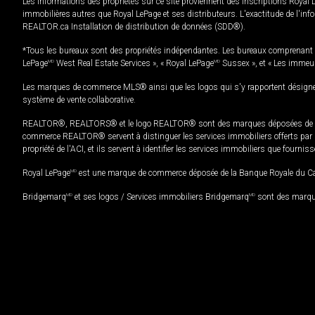
Les informations des propriétés sur ce site proviennent des inscriptions Royal 
immobilières autres que Royal LePage et ses distributeurs. L'exactitude de l'info
REALTOR.ca Installation de distribution de données (SDD®).
*Tous les bureaux sont des propriétés indépendantes. Les bureaux comprenant 
LePage
MD
West Real Estate Services », « Royal LePage
MD
Sussex », et « Les immeu
Les marques de commerce MLS® ainsi que les logos qui s'y rapportent désignent
système de vente collaborative.
REALTOR®, REALTORS® et le logo REALTOR® sont des marques déposées de REAL
commerce REALTOR® servent à distinguer les services immobiliers offerts par le
propriété de l'ACI, et ils servent à identifier les services immobiliers que fourni
Royal LePage
MD
est une marque de commerce déposée de la Banque Royale du Cana
Bridgemarq
MD
et ses logos / Services immobiliers Bridgemarq
MD
sont des marque