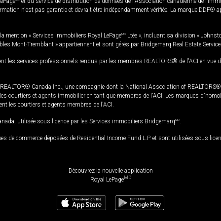
LePage
et du service de distribution de données de l'Association canadienne de l’im
rmation n'est pas garantie et devrait être indépendamment vérifiée. La marque DDF® appa
la mention « Services immobiliers Royal LePage
MD
Ltée », incluant sa division « Johnst
bles Mont-Tremblant » appartiennent et sont gérés par Bridgemarq Real Estate Servic
 les services professionnels rendus par les membres REALTORS® de l'ACI en vue de l'a
TOR® Canada Inc., une compagnie dont la National Association of REALTORS® et l'
s courtiers et agents immobilier en tant que membres de l'ACI. Les marques d'homolog
ssent les courtiers et agents membres de l'ACI.
da, utilisée sous licence par les Services immobiliers Bridgemarq
MD
.
s de commerce déposées de Residential Income Fund L.P. et sont utilisées sous lice
Découvrez la nouvelle application
MD
Royal LePage