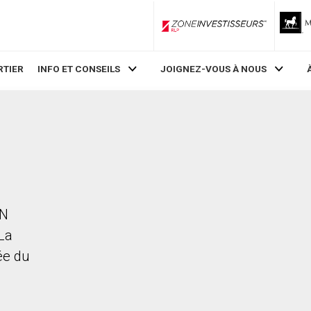
ZoneInvestisseurs RLP
RTIER
INFO ET CONSEILS
JOIGNEZ-VOUS À NOUS
 N
 La
rée du