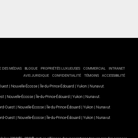
E DES MÉDIAS
BLOGUE
PROPRIÉTÉS LUXUEUSES
COMMERCIAL
INTRANET
AVIS JURIDIQUE
CONFIDENTIALITÉ
TÉMOINS
ACCESSIBILITÉ
-Ouest
|
Nouvelle-Écosse
|
Île-du-Prince-Édouard
|
Yukon
|
Nunavut
.
est
|
Nouvelle-Écosse
|
Île-du-Prince-Édouard
|
Yukon
|
Nunavut
.
Nord-Ouest
|
Nouvelle-Écosse
|
Île-du-Prince-Édouard
|
Yukon
|
Nunavut
Nord-Ouest
|
Nouvelle-Écosse
|
Île-du-Prince-Édouard
|
Yukon
|
Nunavut