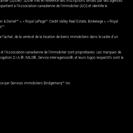
mobilier (SDD®). SDD® met en référence des inscriptions tenues par des agences
rtient à l'Association canadienne de l’immobilier (ACI) et identifie le
on & Daniel
MD
», « Royal LePage
MD
Credit Valley Real Estate, Brokerage », « Royal
es
MD
.
chat, de la vente et de la location de biens immobiliers dans le cadre d'un
Association canadienne de l’immobilier sont propriétaires. Les marques de
ation S.I.A.® /MLS®, Service inter-agences®, et leurs logos respectifs sont la
nce par Services immobiliers Bridgemarq
MD
Inc.