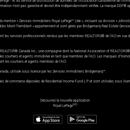
LePage
et du service de distribution de données de l'Association canadienne de l’im
rmation n'est pas garantie et devrait être indépendamment vérifiée. La marque DDF® appa
la mention « Services immobiliers Royal LePage
MD
Ltée », incluant sa division « Johnst
bles Mont-Tremblant » appartiennent et sont gérés par Bridgemarq Real Estate Servic
 les services professionnels rendus par les membres REALTORS® de l'ACI en vue de l'a
TOR® Canada Inc., une compagnie dont la National Association of REALTORS® et l'
s courtiers et agents immobilier en tant que membres de l'ACI. Les marques d'homolog
ssent les courtiers et agents membres de l'ACI.
da, utilisée sous licence par les Services immobiliers Bridgemarq
MD
.
s de commerce déposées de Residential Income Fund L.P. et sont utilisées sous lice
Découvrez la nouvelle application
MD
Royal LePage