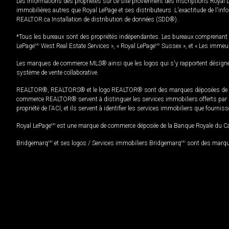
Les informations des propriétés sur ce site proviennent des inscriptions Royal 
immobilières autres que Royal LePage et ses distributeurs. L'exactitude de l'info
REALTOR.ca Installation de distribution de données (SDD®).
*Tous les bureaux sont des propriétés indépendantes. Les bureaux comprenant 
LePage
MD
West Real Estate Services », « Royal LePage
MD
Sussex », et « Les immeu
Les marques de commerce MLS® ainsi que les logos qui s'y rapportent désignent
système de vente collaborative.
REALTOR®, REALTORS® et le logo REALTOR® sont des marques déposées de REAL
commerce REALTOR® servent à distinguer les services immobiliers offerts par le
propriété de l'ACI, et ils servent à identifier les services immobiliers que fourni
Royal LePage
MD
est une marque de commerce déposée de la Banque Royale du Cana
Bridgemarq
MD
et ses logos / Services immobiliers Bridgemarq
MD
sont des marque