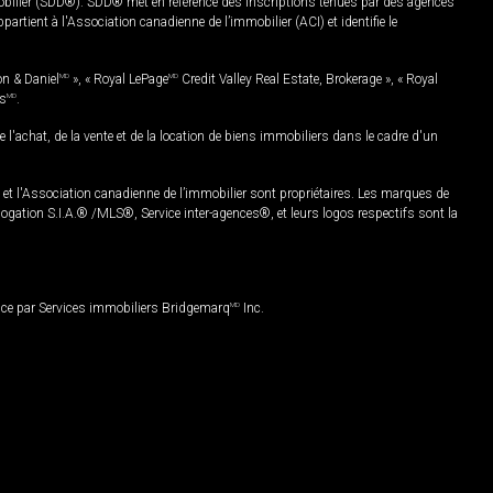
mobilier (SDD®). SDD® met en référence des inscriptions tenues par des agences
rtient à l'Association canadienne de l’immobilier (ACI) et identifie le
on & Daniel
MD
», « Royal LePage
MD
Credit Valley Real Estate, Brokerage », « Royal
es
MD
.
chat, de la vente et de la location de biens immobiliers dans le cadre d'un
Association canadienne de l’immobilier sont propriétaires. Les marques de
ation S.I.A.® /MLS®, Service inter-agences®, et leurs logos respectifs sont la
nce par Services immobiliers Bridgemarq
MD
Inc.