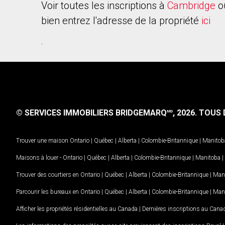
Voir toutes les inscriptions à
Cambridge
o
bien entrez l'adresse de la propriété
ici
.
© SERVICES IMMOBILIERS BRIDGEMARQ
, 2026.
TOUS D
MD
Trouver une maison
Ontario
|
Québec
|
Alberta
|
Colombie-Britannique
|
Manitob
Maisons à louer -
Ontario
|
Québec
|
Alberta
|
Colombie-Britannique
|
Manitoba
|
Trouver des courtiers en
Ontario
|
Québec
|
Alberta
|
Colombie-Britannique
|
Man
Parcourir les bureaux en
Ontario
|
Québec
|
Alberta
|
Colombie-Britannique
|
Man
Afficher les propriétés résidentielles au Canada
|
Dernières inscriptions au Cana