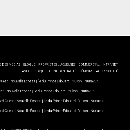
E DES MÉDIAS
BLOGUE
PROPRIÉTÉS LUXUEUSES
COMMERCIAL
INTRANET
AVIS JURIDIQUE
CONFIDENTIALITÉ
TÉMOINS
ACCESSIBILITÉ
-Ouest
|
Nouvelle-Écosse
|
Île-du-Prince-Édouard
|
Yukon
|
Nunavut
.
est
|
Nouvelle-Écosse
|
Île-du-Prince-Édouard
|
Yukon
|
Nunavut
.
Nord-Ouest
|
Nouvelle-Écosse
|
Île-du-Prince-Édouard
|
Yukon
|
Nunavut
Nord-Ouest
|
Nouvelle-Écosse
|
Île-du-Prince-Édouard
|
Yukon
|
Nunavut