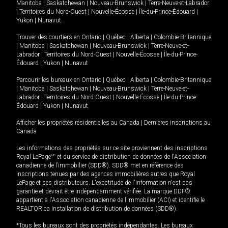
Manitoba
|
Saskatchewan
|
Nouveau-Brunswick
|
Terre-Neuve-et-Labrador
|
Territoires du Nord-Ouest
|
Nouvelle-Écosse
|
Île-du-Prince-Édouard
|
Yukon
|
Nunavut
.
Trouver des courtiers en
Ontario
|
Québec
|
Alberta
|
Colombie-Britannique
|
Manitoba
|
Saskatchewan
|
Nouveau-Brunswick
|
Terre-Neuve-et-
Labrador
|
Territoires du Nord-Ouest
|
Nouvelle-Écosse
|
Île-du-Prince-
Édouard
|
Yukon
|
Nunavut
Parcourir les bureaux en
Ontario
|
Québec
|
Alberta
|
Colombie-Britannique
|
Manitoba
|
Saskatchewan
|
Nouveau-Brunswick
|
Terre-Neuve-et-
Labrador
|
Territoires du Nord-Ouest
|
Nouvelle-Écosse
|
Île-du-Prince-
Édouard
|
Yukon
|
Nunavut
Afficher les propriétés résidentielles au Canada
|
Dernières inscriptions au
Canada
Les informations des propriétés sur ce site proviennent des inscriptions
Royal LePage
MD
et du service de distribution de données de l'Association
canadienne de l’immobilier (SDD®). SDD® met en référence des
inscriptions tenues par des agences immobilières autres que Royal
LePage et ses distributeurs. L'exactitude de l'information n'est pas
garantie et devrait être indépendamment vérifiée. La marque DDF®
appartient à l'Association canadienne de l’immobilier (ACI) et identifie le
REALTOR.ca Installation de distribution de données (SDD®).
*Tous les bureaux sont des propriétés indépendantes. Les bureaux