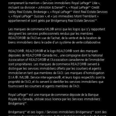
comprenant la mention « Services immobiliers Royal LePage
MD
Ltée »,
incluant sa division « Johnston & Daniel
MD
», « Royal LePage
MD
Credit
Valley Real Estate, Brokerage », « Royal LePage
MD
West Real Estate Services
», « Royal LePage
MD
Sussex », et « Les immeubles Mont-Tremblant »
appartiennent et sont gérés par Bridgemarq Real Estate Services
MD
.
Les marques de commerce MLS® ainsi que les logos qui s'y rapportent
désignent les services professionnels rendus par les membres
REALTORS® de l'ACI en vue de l'achat, de la vente et de la location de
biens immobiliers dans le cadre d'un système de vente collaborative.
REALTOR®, REALTORS® et le logo REALTOR® sont des marques
déposées de REALTOR® Canada Inc., une compagnie dont la National
Association of REALTORS® et l'Association canadienne de l’immobilier
sont propriétaires. Les marques de commerce REALTOR® servent à
distinguer les services immobiliers offerts par les courtiers et agents
immobilier en tant que membres de l'ACI. Les marques d'homologation
S.I.A.® /MLS®, Service inter-agences®, et leurs logos respectifs sont la
propriété de l'ACI, et ils servent à identifier les services immobiliers que
fournissent les courtiers et agents membres de l'ACI.
Royal LePage
MD
est une marque de commerce déposée de la Banque
Royale du Canada, utilisée sous licence par les Services immobiliers
Bridgemarq
MD
.
Bridgemarq
MD
et ses logos / Services immobiliers Bridgemarq
MD
sont des