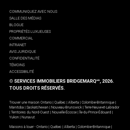
COMMUNIQUEZ AVEC NOUS
SALLE DES MÉDIAS
BLOGUE
PROPRIÉTÉS LUXUEUSES
COMMERCIAL
INTRANET
AVIS JURIDIQUE
CONFIDENTIALITÉ
TÉMOINS
ACCESSIBILITÉ
© SERVICES IMMOBILIERS BRIDGEMARQ
, 2026.
MD
TOUS DROITS RÉSERVÉS.
Trouver une maison
Ontario
|
Québec
|
Alberta
|
Colombie-Britannique
|
Manitoba
|
Saskatchewan
|
Nouveau-Brunswick
|
Terre-Neuve-et-Labrador
|
Territoires du Nord-Ouest
|
Nouvelle-Écosse
|
Île-du-Prince-Édouard
|
Yukon
|
Nunavut
.
Maisons à louer -
Ontario
|
Québec
|
Alberta
|
Colombie-Britannique
|