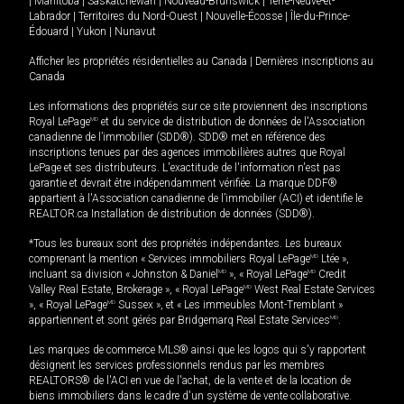
|
Manitoba
|
Saskatchewan
|
Nouveau-Brunswick
|
Terre-Neuve-et-
Labrador
|
Territoires du Nord-Ouest
|
Nouvelle-Écosse
|
Île-du-Prince-
Édouard
|
Yukon
|
Nunavut
Afficher les propriétés résidentielles au Canada
|
Dernières inscriptions au
Canada
Les informations des propriétés sur ce site proviennent des inscriptions
Royal LePage
MD
et du service de distribution de données de l'Association
canadienne de l’immobilier (SDD®). SDD® met en référence des
inscriptions tenues par des agences immobilières autres que Royal
LePage et ses distributeurs. L'exactitude de l'information n'est pas
garantie et devrait être indépendamment vérifiée. La marque DDF®
appartient à l'Association canadienne de l’immobilier (ACI) et identifie le
REALTOR.ca Installation de distribution de données (SDD®).
*Tous les bureaux sont des propriétés indépendantes. Les bureaux
comprenant la mention « Services immobiliers Royal LePage
MD
Ltée »,
incluant sa division « Johnston & Daniel
MD
», « Royal LePage
MD
Credit
Valley Real Estate, Brokerage », « Royal LePage
MD
West Real Estate Services
», « Royal LePage
MD
Sussex », et « Les immeubles Mont-Tremblant »
appartiennent et sont gérés par Bridgemarq Real Estate Services
MD
.
Les marques de commerce MLS® ainsi que les logos qui s'y rapportent
désignent les services professionnels rendus par les membres
REALTORS® de l'ACI en vue de l'achat, de la vente et de la location de
biens immobiliers dans le cadre d'un système de vente collaborative.