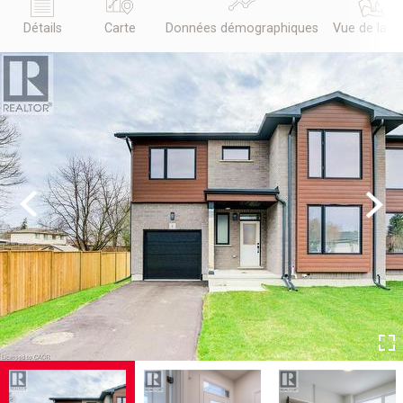
Détails
Carte
Données démographiques
Vue de la r
Previous
Next