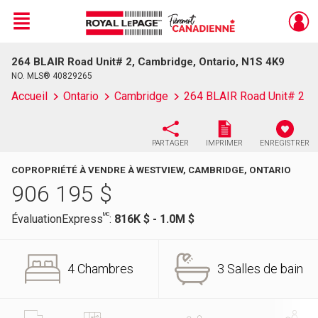
Menu
264 BLAIR Road Unit# 2, Cambridge, Ontario, N1S 4K9
Live
En Direct
NO. MLS® 40829265
Accueil
Ontario
Cambridge
264 BLAIR Road Unit# 2
PARTAGER
IMPRIMER
ENREGISTRER
COPROPRIÉTÉ À VENDRE À WESTVIEW, CAMBRIDGE, ONTARIO
906 195
$
MC
ÉvaluationExpress
:
816K $ - 1.0M $
4 Chambres
3 Salles de bain