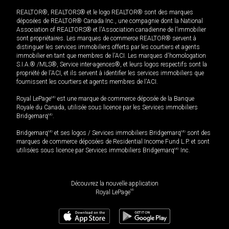
REALTOR®, REALTORS® et le logo REALTOR® sont des marques
déposées de REALTOR® Canada Inc., une compagnie dont la National
Association of REALTORS® et l'Association canadienne de l’immobilier
sont propriétaires. Les marques de commerce REALTOR® servent à
distinguer les services immobiliers offerts par les courtiers et agents
immobilier en tant que membres de l'ACI. Les marques d'homologation
S.I.A.® /MLS®, Service inter-agences®, et leurs logos respectifs sont la
propriété de l'ACI, et ils servent à identifier les services immobiliers que
fournissent les courtiers et agents membres de l'ACI.
Royal LePage
MD
est une marque de commerce déposée de la Banque
Royale du Canada, utilisée sous licence par les Services immobiliers
Bridgemarq
MD
.
Bridgemarq
MD
et ses logos / Services immobiliers Bridgemarq
MD
sont des
marques de commerce déposées de Residential Income Fund L.P. et sont
utilisées sous licence par Services immobiliers Bridgemarq
MD
Inc.
Découvrez la nouvelle application
MD
Royal LePage
906 195
$