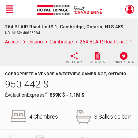
Menu
264 BLAIR Road Unit# 1, Cambridge, Ontario, N1S 4K9
Live
En Direct
NO. MLS® 40826384
Accueil
Ontario
Cambridge
264 BLAIR Road Unit# 1
PARTAGER
IMPRIMER
ENREGISTRER
COPROPRIÉTÉ À VENDRE À WESTVIEW, CAMBRIDGE, ONTARIO
950 442
$
MC
ÉvaluationExpress
:
859K $ - 1.1M $
4 Chambres
3 Salles de bain