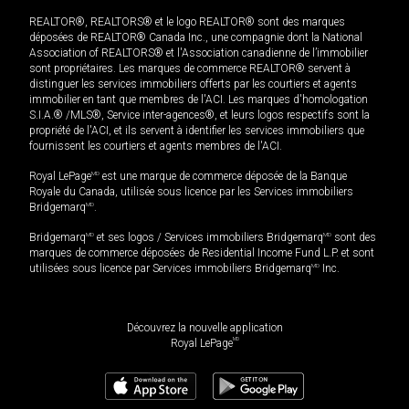
REALTOR®, REALTORS® et le logo REALTOR® sont des marques
déposées de REALTOR® Canada Inc., une compagnie dont la National
Association of REALTORS® et l'Association canadienne de l’immobilier
sont propriétaires. Les marques de commerce REALTOR® servent à
distinguer les services immobiliers offerts par les courtiers et agents
immobilier en tant que membres de l'ACI. Les marques d'homologation
S.I.A.® /MLS®, Service inter-agences®, et leurs logos respectifs sont la
propriété de l'ACI, et ils servent à identifier les services immobiliers que
fournissent les courtiers et agents membres de l'ACI.
Royal LePage
MD
est une marque de commerce déposée de la Banque
Royale du Canada, utilisée sous licence par les Services immobiliers
Bridgemarq
MD
.
Bridgemarq
MD
et ses logos / Services immobiliers Bridgemarq
MD
sont des
marques de commerce déposées de Residential Income Fund L.P. et sont
utilisées sous licence par Services immobiliers Bridgemarq
MD
Inc.
Découvrez la nouvelle application
MD
Royal LePage
950 442
$