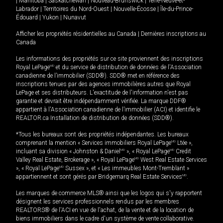
|
Manitoba
|
Saskatchewan
|
Nouveau-Brunswick
|
Terre-Neuve-et-
Labrador
|
Territoires du Nord-Ouest
|
Nouvelle-Écosse
|
Île-du-Prince-
Édouard
|
Yukon
|
Nunavut
Afficher les propriétés résidentielles au Canada
|
Dernières inscriptions au
Canada
Les informations des propriétés sur ce site proviennent des inscriptions
Royal LePage
MD
et du service de distribution de données de l'Association
canadienne de l’immobilier (SDD®). SDD® met en référence des
inscriptions tenues par des agences immobilières autres que Royal
LePage et ses distributeurs. L'exactitude de l'information n'est pas
garantie et devrait être indépendamment vérifiée. La marque DDF®
appartient à l'Association canadienne de l’immobilier (ACI) et identifie le
REALTOR.ca Installation de distribution de données (SDD®).
*Tous les bureaux sont des propriétés indépendantes. Les bureaux
comprenant la mention « Services immobiliers Royal LePage
MD
Ltée »,
incluant sa division « Johnston & Daniel
MD
», « Royal LePage
MD
Credit
Valley Real Estate, Brokerage », « Royal LePage
MD
West Real Estate Services
», « Royal LePage
MD
Sussex », et « Les immeubles Mont-Tremblant »
appartiennent et sont gérés par Bridgemarq Real Estate Services
MD
.
Les marques de commerce MLS® ainsi que les logos qui s'y rapportent
désignent les services professionnels rendus par les membres
REALTORS® de l'ACI en vue de l'achat, de la vente et de la location de
biens immobiliers dans le cadre d'un système de vente collaborative.