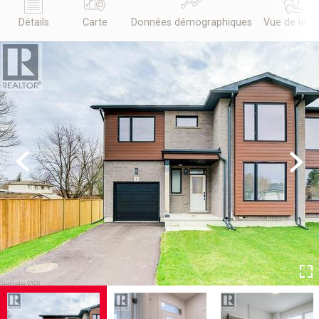
Détails
Carte
Données démographiques
Vue de la r
Previous
Next