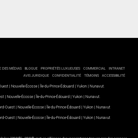
E DES MÉDIAS
BLOGUE
PROPRIÉTÉS LUXUEUSES
COMMERCIAL
INTRANET
AVIS JURIDIQUE
CONFIDENTIALITÉ
TÉMOINS
ACCESSIBILITÉ
-Ouest
|
Nouvelle-Écosse
|
Île-du-Prince-Édouard
|
Yukon
|
Nunavut
.
est
|
Nouvelle-Écosse
|
Île-du-Prince-Édouard
|
Yukon
|
Nunavut
.
Nord-Ouest
|
Nouvelle-Écosse
|
Île-du-Prince-Édouard
|
Yukon
|
Nunavut
Nord-Ouest
|
Nouvelle-Écosse
|
Île-du-Prince-Édouard
|
Yukon
|
Nunavut