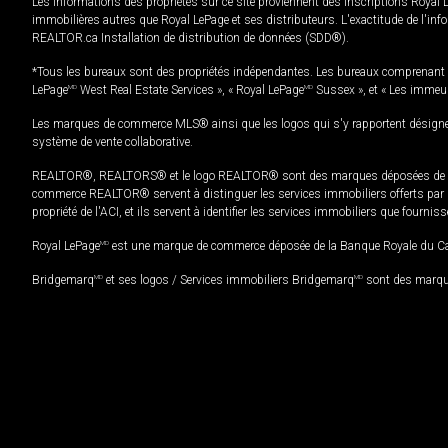
Les informations des propriétés sur ce site proviennent des inscriptions Royal 
immobilières autres que Royal LePage et ses distributeurs. L'exactitude de l'info
REALTOR.ca Installation de distribution de données (SDD®).
*Tous les bureaux sont des propriétés indépendantes. Les bureaux comprenant 
LePage
MD
West Real Estate Services », « Royal LePage
MD
Sussex », et « Les immeu
Les marques de commerce MLS® ainsi que les logos qui s'y rapportent désignent
système de vente collaborative.
REALTOR®, REALTORS® et le logo REALTOR® sont des marques déposées de REAL
commerce REALTOR® servent à distinguer les services immobiliers offerts par le
propriété de l'ACI, et ils servent à identifier les services immobiliers que fourni
Royal LePage
MD
est une marque de commerce déposée de la Banque Royale du Cana
Bridgemarq
MD
et ses logos / Services immobiliers Bridgemarq
MD
sont des marque