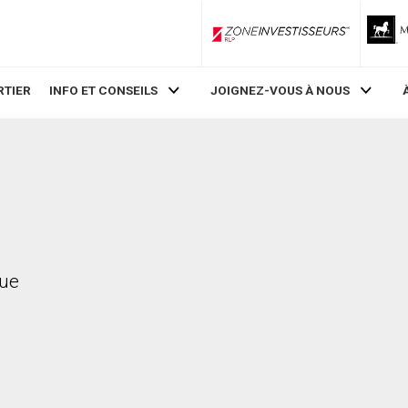
ZoneInvestisseurs RLP
RTIER
INFO ET CONSEILS
JOIGNEZ-VOUS À NOUS
nue