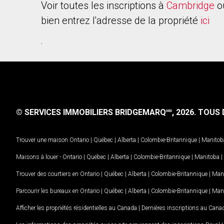
Voir toutes les inscriptions à
Cambridge
o
bien entrez l'adresse de la propriété
ici
.
© SERVICES IMMOBILIERS BRIDGEMARQ
, 2026.
TOUS D
MD
Trouver une maison
Ontario
|
Québec
|
Alberta
|
Colombie-Britannique
|
Manitob
Maisons à louer -
Ontario
|
Québec
|
Alberta
|
Colombie-Britannique
|
Manitoba
|
Trouver des courtiers en
Ontario
|
Québec
|
Alberta
|
Colombie-Britannique
|
Man
Parcourir les bureaux en
Ontario
|
Québec
|
Alberta
|
Colombie-Britannique
|
Man
Afficher les propriétés résidentielles au Canada
|
Dernières inscriptions au Cana