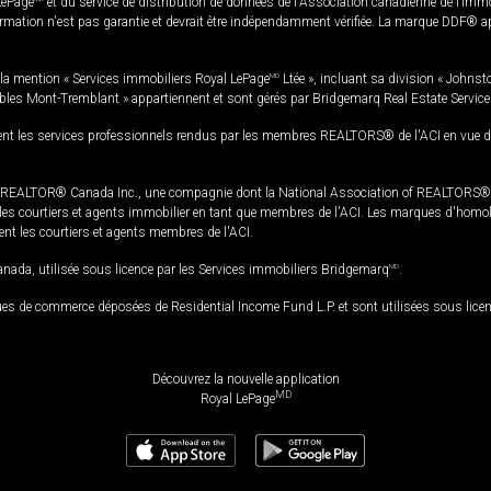
LePage
et du service de distribution de données de l'Association canadienne de l’im
rmation n'est pas garantie et devrait être indépendamment vérifiée. La marque DDF® appa
la mention « Services immobiliers Royal LePage
MD
Ltée », incluant sa division « Johnst
bles Mont-Tremblant » appartiennent et sont gérés par Bridgemarq Real Estate Servic
 les services professionnels rendus par les membres REALTORS® de l'ACI en vue de l'a
TOR® Canada Inc., une compagnie dont la National Association of REALTORS® et l'
s courtiers et agents immobilier en tant que membres de l'ACI. Les marques d'homolog
ssent les courtiers et agents membres de l'ACI.
da, utilisée sous licence par les Services immobiliers Bridgemarq
MD
.
s de commerce déposées de Residential Income Fund L.P. et sont utilisées sous lice
Découvrez la nouvelle application
MD
Royal LePage