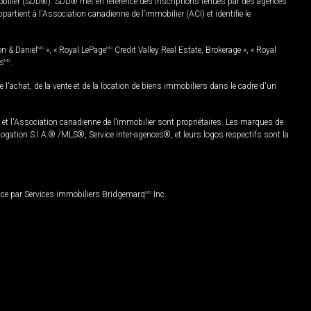
mobilier (SDD®). SDD® met en référence des inscriptions tenues par des agences
rtient à l'Association canadienne de l’immobilier (ACI) et identifie le
on & Daniel
MD
», « Royal LePage
MD
Credit Valley Real Estate, Brokerage », « Royal
es
MD
.
chat, de la vente et de la location de biens immobiliers dans le cadre d'un
Association canadienne de l’immobilier sont propriétaires. Les marques de
ation S.I.A.® /MLS®, Service inter-agences®, et leurs logos respectifs sont la
nce par Services immobiliers Bridgemarq
MD
Inc.