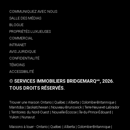
COMMUNIQUEZ AVEC NOUS
SALLE DES MÉDIAS
BLOGUE
PROPRIÉTÉS LUXUEUSES
COMMERCIAL
INTRANET
AVIS JURIDIQUE
CONFIDENTIALITÉ
TÉMOINS
ACCESSIBILITÉ
© SERVICES IMMOBILIERS BRIDGEMARQ
, 2026.
MD
TOUS DROITS RÉSERVÉS.
Trouver une maison
Ontario
|
Québec
|
Alberta
|
Colombie-Britannique
|
Manitoba
|
Saskatchewan
|
Nouveau-Brunswick
|
Terre-Neuve-et-Labrador
|
Territoires du Nord-Ouest
|
Nouvelle-Écosse
|
Île-du-Prince-Édouard
|
Yukon
|
Nunavut
.
Maisons à louer -
Ontario
|
Québec
|
Alberta
|
Colombie-Britannique
|