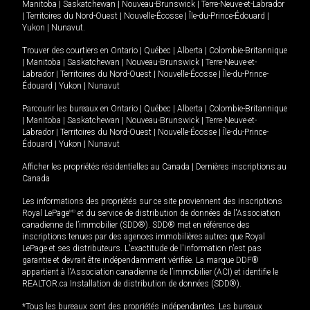
Manitoba
|
Saskatchewan
|
Nouveau-Brunswick
|
Terre-Neuve-et-Labrador
|
Territoires du Nord-Ouest
|
Nouvelle-Écosse
|
Île-du-Prince-Édouard
|
Yukon
|
Nunavut
.
Trouver des courtiers en
Ontario
|
Québec
|
Alberta
|
Colombie-Britannique
|
Manitoba
|
Saskatchewan
|
Nouveau-Brunswick
|
Terre-Neuve-et-
Labrador
|
Territoires du Nord-Ouest
|
Nouvelle-Écosse
|
Île-du-Prince-
Édouard
|
Yukon
|
Nunavut
Parcourir les bureaux en
Ontario
|
Québec
|
Alberta
|
Colombie-Britannique
|
Manitoba
|
Saskatchewan
|
Nouveau-Brunswick
|
Terre-Neuve-et-
Labrador
|
Territoires du Nord-Ouest
|
Nouvelle-Écosse
|
Île-du-Prince-
Édouard
|
Yukon
|
Nunavut
Afficher les propriétés résidentielles au Canada
|
Dernières inscriptions au
Canada
Les informations des propriétés sur ce site proviennent des inscriptions
Royal LePage
MD
et du service de distribution de données de l'Association
canadienne de l’immobilier (SDD®). SDD® met en référence des
inscriptions tenues par des agences immobilières autres que Royal
LePage et ses distributeurs. L'exactitude de l'information n'est pas
garantie et devrait être indépendamment vérifiée. La marque DDF®
appartient à l'Association canadienne de l’immobilier (ACI) et identifie le
REALTOR.ca Installation de distribution de données (SDD®).
*Tous les bureaux sont des propriétés indépendantes. Les bureaux