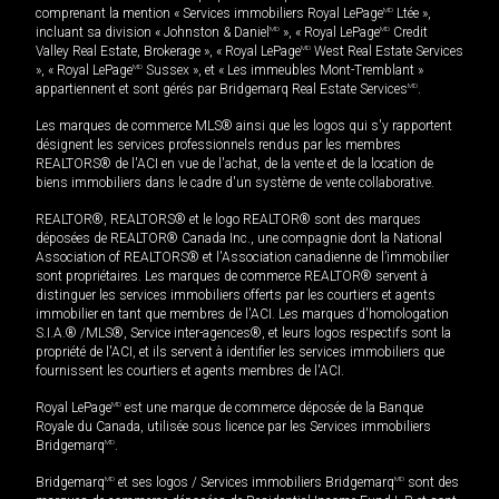
comprenant la mention « Services immobiliers Royal LePage
MD
Ltée »,
incluant sa division « Johnston & Daniel
MD
», « Royal LePage
MD
Credit
Valley Real Estate, Brokerage », « Royal LePage
MD
West Real Estate Services
», « Royal LePage
MD
Sussex », et « Les immeubles Mont-Tremblant »
appartiennent et sont gérés par Bridgemarq Real Estate Services
MD
.
Les marques de commerce MLS® ainsi que les logos qui s'y rapportent
désignent les services professionnels rendus par les membres
REALTORS® de l'ACI en vue de l'achat, de la vente et de la location de
biens immobiliers dans le cadre d'un système de vente collaborative.
REALTOR®, REALTORS® et le logo REALTOR® sont des marques
déposées de REALTOR® Canada Inc., une compagnie dont la National
Association of REALTORS® et l'Association canadienne de l’immobilier
sont propriétaires. Les marques de commerce REALTOR® servent à
distinguer les services immobiliers offerts par les courtiers et agents
immobilier en tant que membres de l'ACI. Les marques d'homologation
S.I.A.® /MLS®, Service inter-agences®, et leurs logos respectifs sont la
propriété de l'ACI, et ils servent à identifier les services immobiliers que
fournissent les courtiers et agents membres de l'ACI.
Royal LePage
MD
est une marque de commerce déposée de la Banque
Royale du Canada, utilisée sous licence par les Services immobiliers
Bridgemarq
MD
.
Bridgemarq
MD
et ses logos / Services immobiliers Bridgemarq
MD
sont des