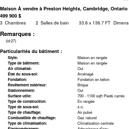
Maison À vendre à Preston Heights, Cambridge, Ontario
499 900
$
3
Chambres
2
Salles de bain
33.6 x 136.7 FT
Dimensi
Remarques :
(id:27)
Particularités du bâtiment :
Style:
Maison en rangée
Type de bâtiment:
Maison en rangée
Air climatisé:
Oui
État du sous-sol:
Aménagé
Fondation:
Fondation en béton
Revêtement extérieur:
Brique
Stationnement:
Oui
Surface utile:
700 - 1100 sqft Pieds carrés
Type de construction:
En rangée
Type de sous-sol:
s.o.
Type de chauffage:
Air pulsé
Combustible de chauffage:
Gaz naturel
Type de climatisation:
Climatisation centrale
Électroménagers:
Adoucisseur d'eau