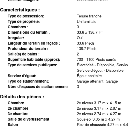
Caractéristiques :
Type de possession:
Tenure franche
Type de propriété:
Unifamiliale
Chambres :
3
Dimensions du terrain :
33.6 x 136.7 FT
Irregular:
Oui
Largeur du terrain en façade :
33.6 Pieds
Profondeur du terrain :
136.7 Pieds
Salle(s) de bains :
2
Superficie habitable (approx):
700 - 1100 Pieds carrés
Type de services publiques:
Électricité - Disponible, Servic
Service d'égout - Disponible
Service d'égout:
Égout sanitaire
Type de stationnement:
Garage attenant, Garage
Nbre d'espaces de stationnement:
3
Détails des pièces :
Chambre
2e niveau
3.17 m x 4.15 m
2e chambre
2e niveau
3.17 m x 2.87 m
3e chambre
2e niveau
2.74 m x 4.27 m
Salle de divertissement
Sous-sol
3.05 m x 4.27 m
Salon
Rez-de-chaussée
4.27 m x 4.