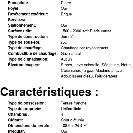
Fondation:
Pierre
Foyer:
Oui
Revêtement extérieur:
Brique
Services:
Stationnement:
Oui
Surface utile:
1500 - 2000 sqft Pieds carrés
Type de construction:
Jumelée
Type de sous-sol:
s.o.
Type de chauffage:
Chauffage par rayonnement
Combustible de chauffage:
Gaz naturel
Type de climatisation:
Aucun
Électroménagers:
Stores, Lave-vaisselle, Sécheuse, Hotte,
Cuisinière(s) à gaz, Machine à laver,
Adoucisseur d'eau, Réfrigérateur
Caractéristiques :
Type de possession:
Tenure franche
Type de propriété:
Unifamiliale
Chambres :
4
Clôture:
Cour clôturée
Dimensions du terrain :
108.9 x 24.4 FT
Irregular:
Oui