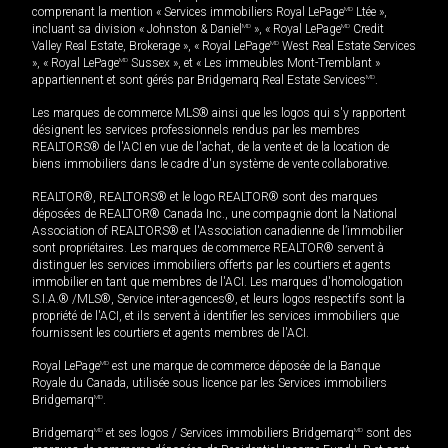
comprenant la mention « Services immobiliers Royal LePage
MD
Ltée »,
incluant sa division « Johnston & Daniel
MD
», « Royal LePage
MD
Credit
Valley Real Estate, Brokerage », « Royal LePage
MD
West Real Estate Services
», « Royal LePage
MD
Sussex », et « Les immeubles Mont-Tremblant »
appartiennent et sont gérés par Bridgemarq Real Estate Services
MD
.
Les marques de commerce MLS® ainsi que les logos qui s'y rapportent
désignent les services professionnels rendus par les membres
REALTORS® de l'ACI en vue de l'achat, de la vente et de la location de
biens immobiliers dans le cadre d'un système de vente collaborative.
REALTOR®, REALTORS® et le logo REALTOR® sont des marques
déposées de REALTOR® Canada Inc., une compagnie dont la National
Association of REALTORS® et l'Association canadienne de l’immobilier
sont propriétaires. Les marques de commerce REALTOR® servent à
distinguer les services immobiliers offerts par les courtiers et agents
immobilier en tant que membres de l'ACI. Les marques d'homologation
S.I.A.® /MLS®, Service inter-agences®, et leurs logos respectifs sont la
propriété de l'ACI, et ils servent à identifier les services immobiliers que
fournissent les courtiers et agents membres de l'ACI.
Royal LePage
MD
est une marque de commerce déposée de la Banque
Royale du Canada, utilisée sous licence par les Services immobiliers
Bridgemarq
MD
.
Bridgemarq
MD
et ses logos / Services immobiliers Bridgemarq
MD
sont des