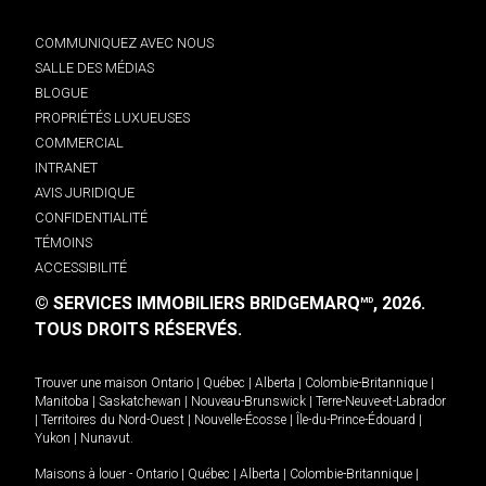
COMMUNIQUEZ AVEC NOUS
SALLE DES MÉDIAS
BLOGUE
PROPRIÉTÉS LUXUEUSES
COMMERCIAL
INTRANET
AVIS JURIDIQUE
CONFIDENTIALITÉ
TÉMOINS
ACCESSIBILITÉ
© SERVICES IMMOBILIERS BRIDGEMARQ
, 2026.
MD
TOUS DROITS RÉSERVÉS.
Trouver une maison
Ontario
|
Québec
|
Alberta
|
Colombie-Britannique
|
Manitoba
|
Saskatchewan
|
Nouveau-Brunswick
|
Terre-Neuve-et-Labrador
|
Territoires du Nord-Ouest
|
Nouvelle-Écosse
|
Île-du-Prince-Édouard
|
Yukon
|
Nunavut
.
Maisons à louer -
Ontario
|
Québec
|
Alberta
|
Colombie-Britannique
|