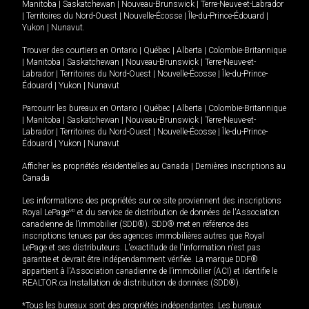
Manitoba
|
Saskatchewan
|
Nouveau-Brunswick
|
Terre-Neuve-et-Labrador
|
Territoires du Nord-Ouest
|
Nouvelle-Écosse
|
Île-du-Prince-Édouard
|
Yukon
|
Nunavut
.
Trouver des courtiers en
Ontario
|
Québec
|
Alberta
|
Colombie-Britannique
|
Manitoba
|
Saskatchewan
|
Nouveau-Brunswick
|
Terre-Neuve-et-
Labrador
|
Territoires du Nord-Ouest
|
Nouvelle-Écosse
|
Île-du-Prince-
Édouard
|
Yukon
|
Nunavut
Parcourir les bureaux en
Ontario
|
Québec
|
Alberta
|
Colombie-Britannique
|
Manitoba
|
Saskatchewan
|
Nouveau-Brunswick
|
Terre-Neuve-et-
Labrador
|
Territoires du Nord-Ouest
|
Nouvelle-Écosse
|
Île-du-Prince-
Édouard
|
Yukon
|
Nunavut
Afficher les propriétés résidentielles au Canada
|
Dernières inscriptions au
Canada
Les informations des propriétés sur ce site proviennent des inscriptions
Royal LePage
MD
et du service de distribution de données de l'Association
canadienne de l’immobilier (SDD®). SDD® met en référence des
inscriptions tenues par des agences immobilières autres que Royal
LePage et ses distributeurs. L'exactitude de l'information n'est pas
garantie et devrait être indépendamment vérifiée. La marque DDF®
appartient à l'Association canadienne de l’immobilier (ACI) et identifie le
REALTOR.ca Installation de distribution de données (SDD®).
*Tous les bureaux sont des propriétés indépendantes. Les bureaux