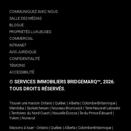
COMMUNIQUEZ AVEC NOUS
SALLE DES MÉDIAS
BLOGUE
PROPRIÉTÉS LUXUEUSES
COMMERCIAL
INTRANET
AVIS JURIDIQUE
CONFIDENTIALITÉ
TÉMOINS
ACCESSIBILITÉ
© SERVICES IMMOBILIERS BRIDGEMARQ
, 2026.
MD
TOUS DROITS RÉSERVÉS.
Trouver une maison
Ontario
|
Québec
|
Alberta
|
Colombie-Britannique
|
Manitoba
|
Saskatchewan
|
Nouveau-Brunswick
|
Terre-Neuve-et-Labrador
|
Territoires du Nord-Ouest
|
Nouvelle-Écosse
|
Île-du-Prince-Édouard
|
Yukon
|
Nunavut
.
Maisons à louer -
Ontario
|
Québec
|
Alberta
|
Colombie-Britannique
|