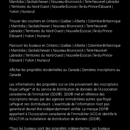
Manitoba
|
Saskatchewan
|
Nouveau-Brunswick
|
Terre-Neuve-et-Labrador
|
Territoires du Nord-Ouest
|
Nouvelle-Écosse
|
Île-du-Prince-Édouard
|
Yukon
|
Nunavut
.
Trouver des courtiers en
Ontario
|
Québec
|
Alberta
|
Colombie-Britannique
|
Manitoba
|
Saskatchewan
|
Nouveau-Brunswick
|
Terre-Neuve-et-
Labrador
|
Territoires du Nord-Ouest
|
Nouvelle-Écosse
|
Île-du-Prince-
Édouard
|
Yukon
|
Nunavut
Parcourir les bureaux en
Ontario
|
Québec
|
Alberta
|
Colombie-Britannique
|
Manitoba
|
Saskatchewan
|
Nouveau-Brunswick
|
Terre-Neuve-et-
Labrador
|
Territoires du Nord-Ouest
|
Nouvelle-Écosse
|
Île-du-Prince-
Édouard
|
Yukon
|
Nunavut
Afficher les propriétés résidentielles au Canada
|
Dernières inscriptions au
Canada
Les informations des propriétés sur ce site proviennent des inscriptions
Royal LePage
MD
et du service de distribution de données de l'Association
canadienne de l’immobilier (SDD®). SDD® met en référence des
inscriptions tenues par des agences immobilières autres que Royal
LePage et ses distributeurs. L'exactitude de l'information n'est pas
garantie et devrait être indépendamment vérifiée. La marque DDF®
appartient à l'Association canadienne de l’immobilier (ACI) et identifie le
REALTOR.ca Installation de distribution de données (SDD®).
*Tous les bureaux sont des propriétés indépendantes. Les bureaux