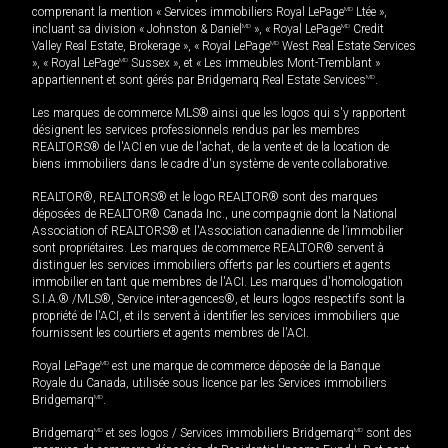
comprenant la mention « Services immobiliers Royal LePage
MD
Ltée »,
incluant sa division « Johnston & Daniel
MD
», « Royal LePage
MD
Credit
Valley Real Estate, Brokerage », « Royal LePage
MD
West Real Estate Services
», « Royal LePage
MD
Sussex », et « Les immeubles Mont-Tremblant »
appartiennent et sont gérés par Bridgemarq Real Estate Services
MD
.
Les marques de commerce MLS® ainsi que les logos qui s'y rapportent
désignent les services professionnels rendus par les membres
REALTORS® de l'ACI en vue de l'achat, de la vente et de la location de
biens immobiliers dans le cadre d'un système de vente collaborative.
REALTOR®, REALTORS® et le logo REALTOR® sont des marques
déposées de REALTOR® Canada Inc., une compagnie dont la National
Association of REALTORS® et l'Association canadienne de l’immobilier
sont propriétaires. Les marques de commerce REALTOR® servent à
distinguer les services immobiliers offerts par les courtiers et agents
immobilier en tant que membres de l'ACI. Les marques d'homologation
S.I.A.® /MLS®, Service inter-agences®, et leurs logos respectifs sont la
propriété de l'ACI, et ils servent à identifier les services immobiliers que
fournissent les courtiers et agents membres de l'ACI.
Royal LePage
MD
est une marque de commerce déposée de la Banque
Royale du Canada, utilisée sous licence par les Services immobiliers
Bridgemarq
MD
.
Bridgemarq
MD
et ses logos / Services immobiliers Bridgemarq
MD
sont des