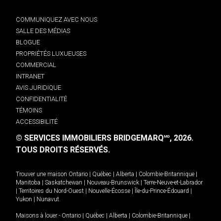
COMMUNIQUEZ AVEC NOUS
SALLE DES MÉDIAS
BLOGUE
PROPRIÉTÉS LUXUEUSES
COMMERCIAL
INTRANET
AVIS JURIDIQUE
CONFIDENTIALITÉ
TÉMOINS
ACCESSIBILITÉ
© SERVICES IMMOBILIERS BRIDGEMARQ
, 2026.
MD
TOUS DROITS RÉSERVÉS.
Trouver une maison
Ontario
|
Québec
|
Alberta
|
Colombie-Britannique
|
Manitoba
|
Saskatchewan
|
Nouveau-Brunswick
|
Terre-Neuve-et-Labrador
|
Territoires du Nord-Ouest
|
Nouvelle-Écosse
|
Île-du-Prince-Édouard
|
Yukon
|
Nunavut
.
Maisons à louer -
Ontario
|
Québec
|
Alberta
|
Colombie-Britannique
|