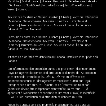
Manitoba
|
Saskatchewan
|
Nouveau-Brunswick
|
Terre-Neuve-et-Labrador
|
Territoires du Nord-Ouest
|
Nouvelle-Écosse
|
Île-du-Prince-Édouard
|
Yukon
|
Nunavut
.
Trouver des courtiers en
Ontario
|
Québec
|
Alberta
|
Colombie-Britannique
|
Manitoba
|
Saskatchewan
|
Nouveau-Brunswick
|
Terre-Neuve-et-
Labrador
|
Territoires du Nord-Ouest
|
Nouvelle-Écosse
|
Île-du-Prince-
Édouard
|
Yukon
|
Nunavut
Parcourir les bureaux en
Ontario
|
Québec
|
Alberta
|
Colombie-Britannique
|
Manitoba
|
Saskatchewan
|
Nouveau-Brunswick
|
Terre-Neuve-et-
Labrador
|
Territoires du Nord-Ouest
|
Nouvelle-Écosse
|
Île-du-Prince-
Édouard
|
Yukon
|
Nunavut
Afficher les propriétés résidentielles au Canada
|
Dernières inscriptions au
Canada
Les informations des propriétés sur ce site proviennent des inscriptions
Royal LePage
MD
et du service de distribution de données de l'Association
canadienne de l’immobilier (SDD®). SDD® met en référence des
inscriptions tenues par des agences immobilières autres que Royal
LePage et ses distributeurs. L'exactitude de l'information n'est pas
garantie et devrait être indépendamment vérifiée. La marque DDF®
appartient à l'Association canadienne de l’immobilier (ACI) et identifie le
REALTOR.ca Installation de distribution de données (SDD®).
*Tous les bureaux sont des propriétés indépendantes. Les bureaux