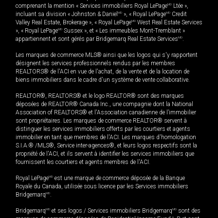
comprenant la mention « Services immobiliers Royal LePage
MD
Ltée »,
incluant sa division « Johnston & Daniel
MD
», « Royal LePage
MD
Credit
Valley Real Estate, Brokerage », « Royal LePage
MD
West Real Estate Services
», « Royal LePage
MD
Sussex », et « Les immeubles Mont-Tremblant »
appartiennent et sont gérés par Bridgemarq Real Estate Services
MD
.
Les marques de commerce MLS® ainsi que les logos qui s'y rapportent
désignent les services professionnels rendus par les membres
REALTORS® de l'ACI en vue de l'achat, de la vente et de la location de
biens immobiliers dans le cadre d'un système de vente collaborative.
REALTOR®, REALTORS® et le logo REALTOR® sont des marques
déposées de REALTOR® Canada Inc., une compagnie dont la National
Association of REALTORS® et l'Association canadienne de l’immobilier
sont propriétaires. Les marques de commerce REALTOR® servent à
distinguer les services immobiliers offerts par les courtiers et agents
immobilier en tant que membres de l'ACI. Les marques d'homologation
S.I.A.® /MLS®, Service inter-agences®, et leurs logos respectifs sont la
propriété de l'ACI, et ils servent à identifier les services immobiliers que
fournissent les courtiers et agents membres de l'ACI.
Royal LePage
MD
est une marque de commerce déposée de la Banque
Royale du Canada, utilisée sous licence par les Services immobiliers
Bridgemarq
MD
.
Bridgemarq
MD
et ses logos / Services immobiliers Bridgemarq
MD
sont des