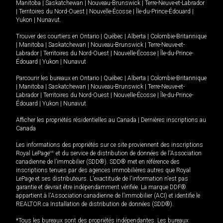
Manitoba
|
Saskatchewan
|
Nouveau-Brunswick
|
Terre-Neuve-et-Labrador
|
Territoires du Nord-Ouest
|
Nouvelle-Écosse
|
Île-du-Prince-Édouard
|
Yukon
|
Nunavut
.
Trouver des courtiers en
Ontario
|
Québec
|
Alberta
|
Colombie-Britannique
|
Manitoba
|
Saskatchewan
|
Nouveau-Brunswick
|
Terre-Neuve-et-
Labrador
|
Territoires du Nord-Ouest
|
Nouvelle-Écosse
|
Île-du-Prince-
Édouard
|
Yukon
|
Nunavut
Parcourir les bureaux en
Ontario
|
Québec
|
Alberta
|
Colombie-Britannique
|
Manitoba
|
Saskatchewan
|
Nouveau-Brunswick
|
Terre-Neuve-et-
Labrador
|
Territoires du Nord-Ouest
|
Nouvelle-Écosse
|
Île-du-Prince-
Édouard
|
Yukon
|
Nunavut
Afficher les propriétés résidentielles au Canada
|
Dernières inscriptions au
Canada
Les informations des propriétés sur ce site proviennent des inscriptions
Royal LePage
MD
et du service de distribution de données de l'Association
canadienne de l’immobilier (SDD®). SDD® met en référence des
inscriptions tenues par des agences immobilières autres que Royal
LePage et ses distributeurs. L'exactitude de l'information n'est pas
garantie et devrait être indépendamment vérifiée. La marque DDF®
appartient à l'Association canadienne de l’immobilier (ACI) et identifie le
REALTOR.ca Installation de distribution de données (SDD®).
*Tous les bureaux sont des propriétés indépendantes. Les bureaux