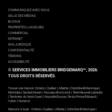
COMMUNIQUEZ AVEC NOUS
SALLE DES MÉDIAS
BLOGUE
PROPRIÉTÉS LUXUEUSES
COMMERCIAL
INTRANET
AVIS JURIDIQUE
CONFIDENTIALITÉ
TÉMOINS
ACCESSIBILITÉ
© SERVICES IMMOBILIERS BRIDGEMARQ
, 2026.
MD
TOUS DROITS RÉSERVÉS.
Trouver une maison
Ontario
|
Québec
|
Alberta
|
Colombie-Britannique
|
Manitoba
|
Saskatchewan
|
Nouveau-Brunswick
|
Terre-Neuve-et-Labrador
|
Territoires du Nord-Ouest
|
Nouvelle-Écosse
|
Île-du-Prince-Édouard
|
Yukon
|
Nunavut
.
Maisons à louer -
Ontario
|
Québec
|
Alberta
|
Colombie-Britannique
|