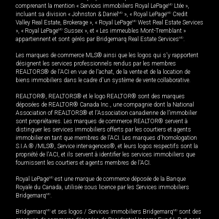
comprenant la mention « Services immobiliers Royal LePage
MD
Ltée »,
incluant sa division « Johnston & Daniel
MD
», « Royal LePage
MD
Credit
Valley Real Estate, Brokerage », « Royal LePage
MD
West Real Estate Services
», « Royal LePage
MD
Sussex », et « Les immeubles Mont-Tremblant »
appartiennent et sont gérés par Bridgemarq Real Estate Services
MD
.
Les marques de commerce MLS® ainsi que les logos qui s'y rapportent
désignent les services professionnels rendus par les membres
REALTORS® de l'ACI en vue de l'achat, de la vente et de la location de
biens immobiliers dans le cadre d'un système de vente collaborative.
REALTOR®, REALTORS® et le logo REALTOR® sont des marques
déposées de REALTOR® Canada Inc., une compagnie dont la National
Association of REALTORS® et l'Association canadienne de l’immobilier
sont propriétaires. Les marques de commerce REALTOR® servent à
distinguer les services immobiliers offerts par les courtiers et agents
immobilier en tant que membres de l'ACI. Les marques d'homologation
S.I.A.® /MLS®, Service inter-agences®, et leurs logos respectifs sont la
propriété de l'ACI, et ils servent à identifier les services immobiliers que
fournissent les courtiers et agents membres de l'ACI.
Royal LePage
MD
est une marque de commerce déposée de la Banque
Royale du Canada, utilisée sous licence par les Services immobiliers
Bridgemarq
MD
.
Bridgemarq
MD
et ses logos / Services immobiliers Bridgemarq
MD
sont des