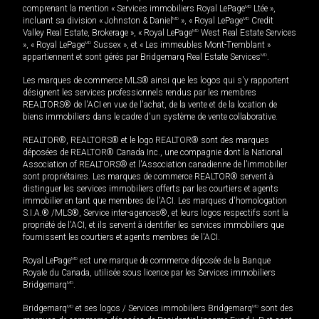
comprenant la mention « Services immobiliers Royal LePage
MD
Ltée »,
incluant sa division « Johnston & Daniel
MD
», « Royal LePage
MD
Credit
Valley Real Estate, Brokerage », « Royal LePage
MD
West Real Estate Services
», « Royal LePage
MD
Sussex », et « Les immeubles Mont-Tremblant »
appartiennent et sont gérés par Bridgemarq Real Estate Services
MD
.
Les marques de commerce MLS® ainsi que les logos qui s'y rapportent
désignent les services professionnels rendus par les membres
REALTORS® de l'ACI en vue de l'achat, de la vente et de la location de
biens immobiliers dans le cadre d'un système de vente collaborative.
REALTOR®, REALTORS® et le logo REALTOR® sont des marques
déposées de REALTOR® Canada Inc., une compagnie dont la National
Association of REALTORS® et l'Association canadienne de l’immobilier
sont propriétaires. Les marques de commerce REALTOR® servent à
distinguer les services immobiliers offerts par les courtiers et agents
immobilier en tant que membres de l'ACI. Les marques d'homologation
S.I.A.® /MLS®, Service inter-agences®, et leurs logos respectifs sont la
propriété de l'ACI, et ils servent à identifier les services immobiliers que
fournissent les courtiers et agents membres de l'ACI.
Royal LePage
MD
est une marque de commerce déposée de la Banque
Royale du Canada, utilisée sous licence par les Services immobiliers
Bridgemarq
MD
.
Bridgemarq
MD
et ses logos / Services immobiliers Bridgemarq
MD
sont des