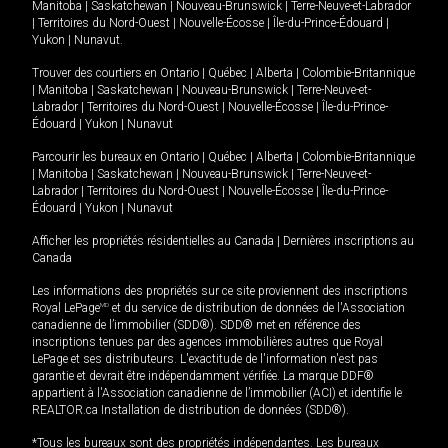
Manitoba
|
Saskatchewan
|
Nouveau-Brunswick
|
Terre-Neuve-et-Labrador
|
Territoires du Nord-Ouest
|
Nouvelle-Écosse
|
Île-du-Prince-Édouard
|
Yukon
|
Nunavut
.
Trouver des courtiers en
Ontario
|
Québec
|
Alberta
|
Colombie-Britannique
|
Manitoba
|
Saskatchewan
|
Nouveau-Brunswick
|
Terre-Neuve-et-
Labrador
|
Territoires du Nord-Ouest
|
Nouvelle-Écosse
|
Île-du-Prince-
Édouard
|
Yukon
|
Nunavut
Parcourir les bureaux en
Ontario
|
Québec
|
Alberta
|
Colombie-Britannique
|
Manitoba
|
Saskatchewan
|
Nouveau-Brunswick
|
Terre-Neuve-et-
Labrador
|
Territoires du Nord-Ouest
|
Nouvelle-Écosse
|
Île-du-Prince-
Édouard
|
Yukon
|
Nunavut
Afficher les propriétés résidentielles au Canada
|
Dernières inscriptions au
Canada
Les informations des propriétés sur ce site proviennent des inscriptions
Royal LePage
MD
et du service de distribution de données de l'Association
canadienne de l’immobilier (SDD®). SDD® met en référence des
inscriptions tenues par des agences immobilières autres que Royal
LePage et ses distributeurs. L'exactitude de l'information n'est pas
garantie et devrait être indépendamment vérifiée. La marque DDF®
appartient à l'Association canadienne de l’immobilier (ACI) et identifie le
REALTOR.ca Installation de distribution de données (SDD®).
*Tous les bureaux sont des propriétés indépendantes. Les bureaux