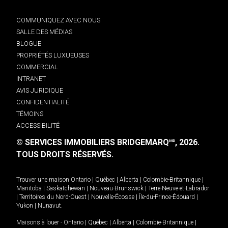
COMMUNIQUEZ AVEC NOUS
SALLE DES MÉDIAS
BLOGUE
PROPRIÉTÉS LUXUEUSES
COMMERCIAL
INTRANET
AVIS JURIDIQUE
CONFIDENTIALITÉ
TÉMOINS
ACCESSIBILITÉ
© SERVICES IMMOBILIERS BRIDGEMARQ
, 2026.
MD
TOUS DROITS RÉSERVÉS.
Trouver une maison
Ontario
|
Québec
|
Alberta
|
Colombie-Britannique
|
Manitoba
|
Saskatchewan
|
Nouveau-Brunswick
|
Terre-Neuve-et-Labrador
|
Territoires du Nord-Ouest
|
Nouvelle-Écosse
|
Île-du-Prince-Édouard
|
Yukon
|
Nunavut
.
Maisons à louer -
Ontario
|
Québec
|
Alberta
|
Colombie-Britannique
|