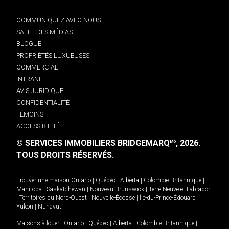
COMMUNIQUEZ AVEC NOUS
SALLE DES MÉDIAS
BLOGUE
PROPRIÉTÉS LUXUEUSES
COMMERCIAL
INTRANET
AVIS JURIDIQUE
CONFIDENTIALITÉ
TÉMOINS
ACCESSIBILITÉ
© SERVICES IMMOBILIERS BRIDGEMARQ
, 2026.
MD
TOUS DROITS RÉSERVÉS.
Trouver une maison
Ontario
|
Québec
|
Alberta
|
Colombie-Britannique
|
Manitoba
|
Saskatchewan
|
Nouveau-Brunswick
|
Terre-Neuve-et-Labrador
|
Territoires du Nord-Ouest
|
Nouvelle-Écosse
|
Île-du-Prince-Édouard
|
Yukon
|
Nunavut
.
Maisons à louer -
Ontario
|
Québec
|
Alberta
|
Colombie-Britannique
|