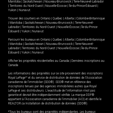
Manitoba
|
Saskatchewan
|
Nouveau-Brunswick
|
Terre-Neuve-et-Labrador
|
Territoires du Nord-Ouest
|
Nouvelle-Écosse
|
Île-du-Prince-Édouard
|
Yukon
|
Nunavut
.
Trouver des courtiers en
Ontario
|
Québec
|
Alberta
|
Colombie-Britannique
|
Manitoba
|
Saskatchewan
|
Nouveau-Brunswick
|
Terre-Neuve-et-
Labrador
|
Territoires du Nord-Ouest
|
Nouvelle-Écosse
|
Île-du-Prince-
Édouard
|
Yukon
|
Nunavut
Parcourir les bureaux en
Ontario
|
Québec
|
Alberta
|
Colombie-Britannique
|
Manitoba
|
Saskatchewan
|
Nouveau-Brunswick
|
Terre-Neuve-et-
Labrador
|
Territoires du Nord-Ouest
|
Nouvelle-Écosse
|
Île-du-Prince-
Édouard
|
Yukon
|
Nunavut
Afficher les propriétés résidentielles au Canada
|
Dernières inscriptions au
Canada
Les informations des propriétés sur ce site proviennent des inscriptions
Royal LePage
MD
et du service de distribution de données de l'Association
canadienne de l’immobilier (SDD®). SDD® met en référence des
inscriptions tenues par des agences immobilières autres que Royal
LePage et ses distributeurs. L'exactitude de l'information n'est pas
garantie et devrait être indépendamment vérifiée. La marque DDF®
appartient à l'Association canadienne de l’immobilier (ACI) et identifie le
REALTOR.ca Installation de distribution de données (SDD®).
*Tous les bureaux sont des propriétés indépendantes. Les bureaux