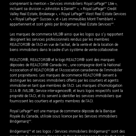
comprenant la mention « Services immobiliers Royal LePage
MD
Ltée »,
incluant sa division « Johnston & Daniel
MD
», « Royal LePage
MD
Credit
Valley Real Estate, Brokerage », « Royal LePage
MD
West Real Estate Services
», « Royal LePage
MD
Sussex », et « Les immeubles Mont-Tremblant »
appartiennent et sont gérés par Bridgemarq Real Estate Services
MD
.
Les marques de commerce MLS® ainsi que les logos qui s'y rapportent
désignent les services professionnels rendus par les membres
REALTORS® de l'ACI en vue de l'achat, de la vente et de la location de
biens immobiliers dans le cadre d'un système de vente collaborative.
REALTOR®, REALTORS® et le logo REALTOR® sont des marques
déposées de REALTOR® Canada Inc., une compagnie dont la National
Association of REALTORS® et l'Association canadienne de l’immobilier
sont propriétaires. Les marques de commerce REALTOR® servent à
distinguer les services immobiliers offerts par les courtiers et agents
immobilier en tant que membres de l'ACI. Les marques d'homologation
S.I.A.® /MLS®, Service inter-agences®, et leurs logos respectifs sont la
propriété de l'ACI, et ils servent à identifier les services immobiliers que
fournissent les courtiers et agents membres de l'ACI.
Royal LePage
MD
est une marque de commerce déposée de la Banque
Royale du Canada, utilisée sous licence par les Services immobiliers
Bridgemarq
MD
.
Bridgemarq
MD
et ses logos / Services immobiliers Bridgemarq
MD
sont des