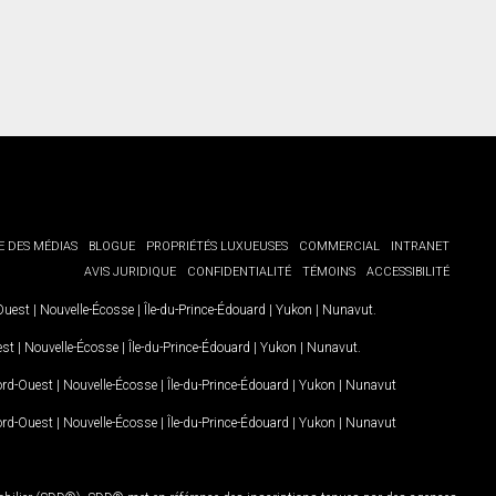
E DES MÉDIAS
BLOGUE
PROPRIÉTÉS LUXUEUSES
COMMERCIAL
INTRANET
AVIS JURIDIQUE
CONFIDENTIALITÉ
TÉMOINS
ACCESSIBILITÉ
-Ouest
|
Nouvelle-Écosse
|
Île-du-Prince-Édouard
|
Yukon
|
Nunavut
.
est
|
Nouvelle-Écosse
|
Île-du-Prince-Édouard
|
Yukon
|
Nunavut
.
Nord-Ouest
|
Nouvelle-Écosse
|
Île-du-Prince-Édouard
|
Yukon
|
Nunavut
Nord-Ouest
|
Nouvelle-Écosse
|
Île-du-Prince-Édouard
|
Yukon
|
Nunavut