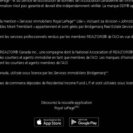
LePage
et du service de distribution de données de l'Association canadienne de l’im
rmation n'est pas garantie et devrait être indépendamment vérifiée. La marque DDF® appa
la mention « Services immobiliers Royal LePage
MD
Ltée », incluant sa division « Johnst
bles Mont-Tremblant » appartiennent et sont gérés par Bridgemarq Real Estate Servic
 les services professionnels rendus par les membres REALTORS® de l'ACI en vue de l'a
TOR® Canada Inc., une compagnie dont la National Association of REALTORS® et l'
s courtiers et agents immobilier en tant que membres de l'ACI. Les marques d'homolog
ssent les courtiers et agents membres de l'ACI.
da, utilisée sous licence par les Services immobiliers Bridgemarq
MD
.
s de commerce déposées de Residential Income Fund L.P. et sont utilisées sous lice
Découvrez la nouvelle application
MD
Royal LePage