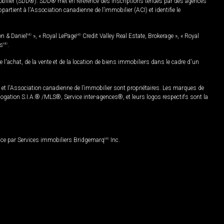
mobilier (SDD®). SDD® met en référence des inscriptions tenues par des agences
rtient à l'Association canadienne de l’immobilier (ACI) et identifie le
on & Daniel
MD
», « Royal LePage
MD
Credit Valley Real Estate, Brokerage », « Royal
es
MD
.
chat, de la vente et de la location de biens immobiliers dans le cadre d'un
Association canadienne de l’immobilier sont propriétaires. Les marques de
ation S.I.A.® /MLS®, Service inter-agences®, et leurs logos respectifs sont la
nce par Services immobiliers Bridgemarq
MD
Inc.