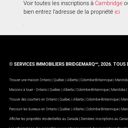
Voir toutes les inscriptions à
Cambridge
o
bien entrez l'adresse de la propriété
ici
.
© SERVICES IMMOBILIERS BRIDGEMARQ
, 2026.
TOUS D
MD
Trouver une maison
Ontario
|
Québec
|
Alberta
|
Colombie-Britannique
|
Manitob
Maisons à louer -
Ontario
|
Québec
|
Alberta
|
Colombie-Britannique
|
Manitoba
|
Trouver des courtiers en
Ontario
|
Québec
|
Alberta
|
Colombie-Britannique
|
Man
Parcourir les bureaux en
Ontario
|
Québec
|
Alberta
|
Colombie-Britannique
|
Man
Afficher les propriétés résidentielles au Canada
|
Dernières inscriptions au Cana