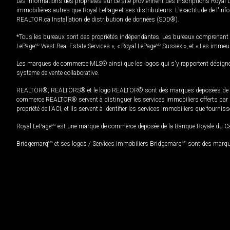
Les informations des propriétés sur ce site proviennent des inscriptions Royal 
immobilières autres que Royal LePage et ses distributeurs. L'exactitude de l'info
REALTOR.ca Installation de distribution de données (SDD®).
*Tous les bureaux sont des propriétés indépendantes. Les bureaux comprenant 
LePage
MD
West Real Estate Services », « Royal LePage
MD
Sussex », et « Les immeu
Les marques de commerce MLS® ainsi que les logos qui s'y rapportent désignent
système de vente collaborative.
REALTOR®, REALTORS® et le logo REALTOR® sont des marques déposées de REAL
commerce REALTOR® servent à distinguer les services immobiliers offerts par le
propriété de l'ACI, et ils servent à identifier les services immobiliers que fourni
Royal LePage
MD
est une marque de commerce déposée de la Banque Royale du Cana
Bridgemarq
MD
et ses logos / Services immobiliers Bridgemarq
MD
sont des marque