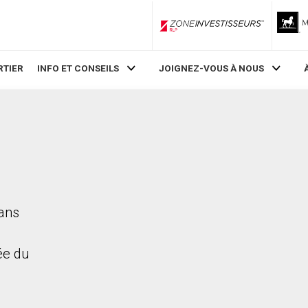
ZoneInvestisseurs RLP
RTIER
INFO ET CONSEILS
JOIGNEZ-VOUS À NOUS
dans
rée du