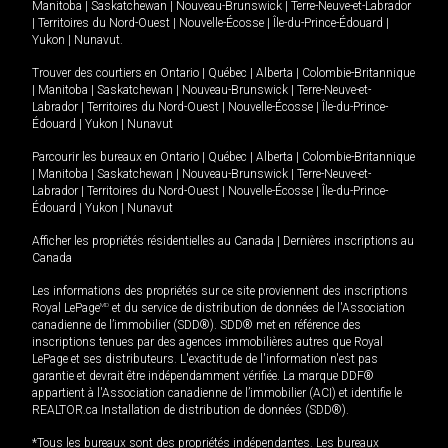
Manitoba
|
Saskatchewan
|
Nouveau-Brunswick
|
Terre-Neuve-et-Labrador
|
Territoires du Nord-Ouest
|
Nouvelle-Écosse
|
Île-du-Prince-Édouard
|
Yukon
|
Nunavut
.
Trouver des courtiers en
Ontario
|
Québec
|
Alberta
|
Colombie-Britannique
|
Manitoba
|
Saskatchewan
|
Nouveau-Brunswick
|
Terre-Neuve-et-
Labrador
|
Territoires du Nord-Ouest
|
Nouvelle-Écosse
|
Île-du-Prince-
Édouard
|
Yukon
|
Nunavut
Parcourir les bureaux en
Ontario
|
Québec
|
Alberta
|
Colombie-Britannique
|
Manitoba
|
Saskatchewan
|
Nouveau-Brunswick
|
Terre-Neuve-et-
Labrador
|
Territoires du Nord-Ouest
|
Nouvelle-Écosse
|
Île-du-Prince-
Édouard
|
Yukon
|
Nunavut
Afficher les propriétés résidentielles au Canada
|
Dernières inscriptions au
Canada
Les informations des propriétés sur ce site proviennent des inscriptions
Royal LePage
MD
et du service de distribution de données de l'Association
canadienne de l’immobilier (SDD®). SDD® met en référence des
inscriptions tenues par des agences immobilières autres que Royal
LePage et ses distributeurs. L'exactitude de l'information n'est pas
garantie et devrait être indépendamment vérifiée. La marque DDF®
appartient à l'Association canadienne de l’immobilier (ACI) et identifie le
REALTOR.ca Installation de distribution de données (SDD®).
*Tous les bureaux sont des propriétés indépendantes. Les bureaux