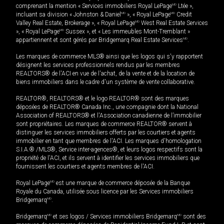
comprenant la mention « Services immobiliers Royal LePage
MD
Ltée »,
incluant sa division « Johnston & Daniel
MD
», « Royal LePage
MD
Credit
Valley Real Estate, Brokerage », « Royal LePage
MD
West Real Estate Services
», « Royal LePage
MD
Sussex », et « Les immeubles Mont-Tremblant »
appartiennent et sont gérés par Bridgemarq Real Estate Services
MD
.
Les marques de commerce MLS® ainsi que les logos qui s'y rapportent
désignent les services professionnels rendus par les membres
REALTORS® de l'ACI en vue de l'achat, de la vente et de la location de
biens immobiliers dans le cadre d'un système de vente collaborative.
REALTOR®, REALTORS® et le logo REALTOR® sont des marques
déposées de REALTOR® Canada Inc., une compagnie dont la National
Association of REALTORS® et l'Association canadienne de l’immobilier
sont propriétaires. Les marques de commerce REALTOR® servent à
distinguer les services immobiliers offerts par les courtiers et agents
immobilier en tant que membres de l'ACI. Les marques d'homologation
S.I.A.® /MLS®, Service inter-agences®, et leurs logos respectifs sont la
propriété de l'ACI, et ils servent à identifier les services immobiliers que
fournissent les courtiers et agents membres de l'ACI.
Royal LePage
MD
est une marque de commerce déposée de la Banque
Royale du Canada, utilisée sous licence par les Services immobiliers
Bridgemarq
MD
.
Bridgemarq
MD
et ses logos / Services immobiliers Bridgemarq
MD
sont des