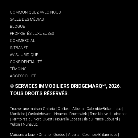
COMMUNIQUEZ AVEC NOUS
SALLE DES MÉDIAS
BLOGUE
PROPRIÉTÉS LUXUEUSES
COMMERCIAL
INTRANET
AVIS JURIDIQUE
CONFIDENTIALITÉ
TÉMOINS
ACCESSIBILITÉ
© SERVICES IMMOBILIERS BRIDGEMARQ
, 2026.
MD
TOUS DROITS RÉSERVÉS.
Trouver une maison
Ontario
|
Québec
|
Alberta
|
Colombie-Britannique
|
Manitoba
|
Saskatchewan
|
Nouveau-Brunswick
|
Terre-Neuve-et-Labrador
|
Territoires du Nord-Ouest
|
Nouvelle-Écosse
|
Île-du-Prince-Édouard
|
Yukon
|
Nunavut
.
Maisons à louer -
Ontario
|
Québec
|
Alberta
|
Colombie-Britannique
|