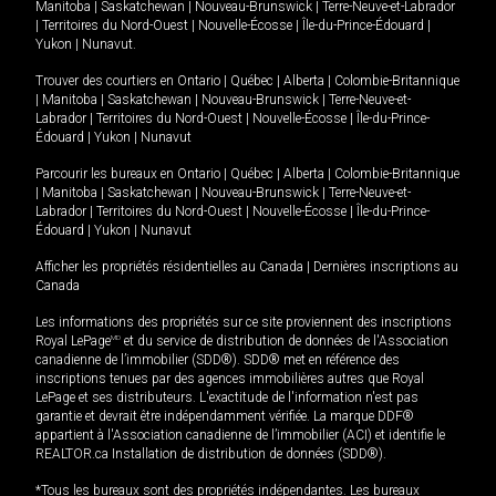
Manitoba
|
Saskatchewan
|
Nouveau-Brunswick
|
Terre-Neuve-et-Labrador
|
Territoires du Nord-Ouest
|
Nouvelle-Écosse
|
Île-du-Prince-Édouard
|
Yukon
|
Nunavut
.
Trouver des courtiers en
Ontario
|
Québec
|
Alberta
|
Colombie-Britannique
|
Manitoba
|
Saskatchewan
|
Nouveau-Brunswick
|
Terre-Neuve-et-
Labrador
|
Territoires du Nord-Ouest
|
Nouvelle-Écosse
|
Île-du-Prince-
Édouard
|
Yukon
|
Nunavut
Parcourir les bureaux en
Ontario
|
Québec
|
Alberta
|
Colombie-Britannique
|
Manitoba
|
Saskatchewan
|
Nouveau-Brunswick
|
Terre-Neuve-et-
Labrador
|
Territoires du Nord-Ouest
|
Nouvelle-Écosse
|
Île-du-Prince-
Édouard
|
Yukon
|
Nunavut
Afficher les propriétés résidentielles au Canada
|
Dernières inscriptions au
Canada
Les informations des propriétés sur ce site proviennent des inscriptions
Royal LePage
MD
et du service de distribution de données de l'Association
canadienne de l’immobilier (SDD®). SDD® met en référence des
inscriptions tenues par des agences immobilières autres que Royal
LePage et ses distributeurs. L'exactitude de l'information n'est pas
garantie et devrait être indépendamment vérifiée. La marque DDF®
appartient à l'Association canadienne de l’immobilier (ACI) et identifie le
REALTOR.ca Installation de distribution de données (SDD®).
*Tous les bureaux sont des propriétés indépendantes. Les bureaux