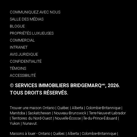
COMMUNIQUEZ AVEC NOUS
SALLE DES MÉDIAS
BLOGUE
PROPRIÉTÉS LUXUEUSES
COMMERCIAL
INTRANET
AVIS JURIDIQUE
CONFIDENTIALITÉ
TÉMOINS
ACCESSIBILITÉ
© SERVICES IMMOBILIERS BRIDGEMARQ
, 2026.
MD
TOUS DROITS RÉSERVÉS.
Trouver une maison
Ontario
|
Québec
|
Alberta
|
Colombie-Britannique
|
Manitoba
|
Saskatchewan
|
Nouveau-Brunswick
|
Terre-Neuve-et-Labrador
|
Territoires du Nord-Ouest
|
Nouvelle-Écosse
|
Île-du-Prince-Édouard
|
Yukon
|
Nunavut
.
Maisons à louer -
Ontario
|
Québec
|
Alberta
|
Colombie-Britannique
|