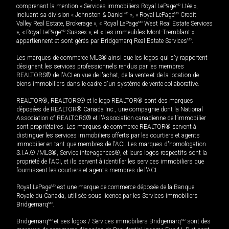
comprenant la mention « Services immobiliers Royal LePage
MD
Ltée »,
incluant sa division « Johnston & Daniel
MD
», « Royal LePage
MD
Credit
Valley Real Estate, Brokerage », « Royal LePage
MD
West Real Estate Services
», « Royal LePage
MD
Sussex », et « Les immeubles Mont-Tremblant »
appartiennent et sont gérés par Bridgemarq Real Estate Services
MD
.
Les marques de commerce MLS® ainsi que les logos qui s'y rapportent
désignent les services professionnels rendus par les membres
REALTORS® de l'ACI en vue de l'achat, de la vente et de la location de
biens immobiliers dans le cadre d'un système de vente collaborative.
REALTOR®, REALTORS® et le logo REALTOR® sont des marques
déposées de REALTOR® Canada Inc., une compagnie dont la National
Association of REALTORS® et l'Association canadienne de l’immobilier
sont propriétaires. Les marques de commerce REALTOR® servent à
distinguer les services immobiliers offerts par les courtiers et agents
immobilier en tant que membres de l'ACI. Les marques d'homologation
S.I.A.® /MLS®, Service inter-agences®, et leurs logos respectifs sont la
propriété de l'ACI, et ils servent à identifier les services immobiliers que
fournissent les courtiers et agents membres de l'ACI.
Royal LePage
MD
est une marque de commerce déposée de la Banque
Royale du Canada, utilisée sous licence par les Services immobiliers
Bridgemarq
MD
.
Bridgemarq
MD
et ses logos / Services immobiliers Bridgemarq
MD
sont des