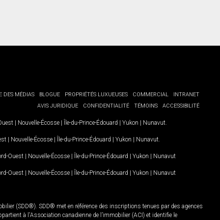
E DES MÉDIAS
BLOGUE
PROPRIÉTÉS LUXUEUSES
COMMERCIAL
INTRANET
AVIS JURIDIQUE
CONFIDENTIALITÉ
TÉMOINS
ACCESSIBILITÉ
-Ouest
|
Nouvelle-Écosse
|
Île-du-Prince-Édouard
|
Yukon
|
Nunavut
.
est
|
Nouvelle-Écosse
|
Île-du-Prince-Édouard
|
Yukon
|
Nunavut
.
Nord-Ouest
|
Nouvelle-Écosse
|
Île-du-Prince-Édouard
|
Yukon
|
Nunavut
Nord-Ouest
|
Nouvelle-Écosse
|
Île-du-Prince-Édouard
|
Yukon
|
Nunavut
mobilier (SDD®). SDD® met en référence des inscriptions tenues par des agences
rtient à l'Association canadienne de l’immobilier (ACI) et identifie le