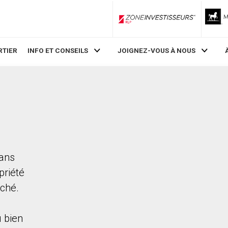
ZoneInvestisseurs RLP
RTIER
INFO ET CONSEILS
JOIGNEZ-VOUS À NOUS
dans
priété
rché.
 bien