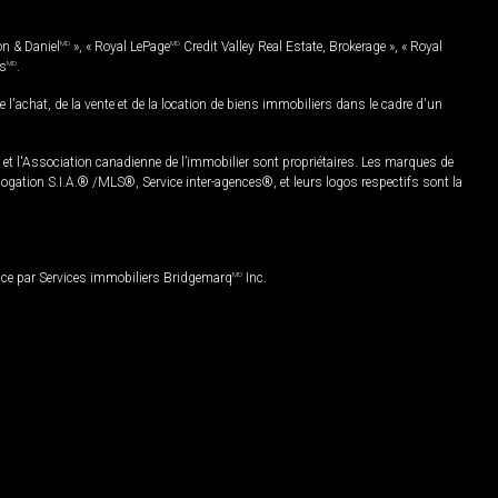
on & Daniel
MD
», « Royal LePage
MD
Credit Valley Real Estate, Brokerage », « Royal
es
MD
.
chat, de la vente et de la location de biens immobiliers dans le cadre d'un
Association canadienne de l’immobilier sont propriétaires. Les marques de
ation S.I.A.® /MLS®, Service inter-agences®, et leurs logos respectifs sont la
nce par Services immobiliers Bridgemarq
MD
Inc.