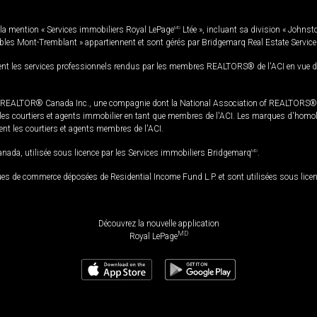
la mention « Services immobiliers Royal LePage
MD
Ltée », incluant sa division « Johnst
bles Mont-Tremblant » appartiennent et sont gérés par Bridgemarq Real Estate Servic
 les services professionnels rendus par les membres REALTORS® de l'ACI en vue de l'a
TOR® Canada Inc., une compagnie dont la National Association of REALTORS® et l'
s courtiers et agents immobilier en tant que membres de l'ACI. Les marques d'homolog
ssent les courtiers et agents membres de l'ACI.
da, utilisée sous licence par les Services immobiliers Bridgemarq
MD
.
s de commerce déposées de Residential Income Fund L.P. et sont utilisées sous lice
Découvrez la nouvelle application
MD
Royal LePage