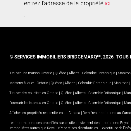
entrez l'adresse de la propriété
ici
.
© SERVICES IMMOBILIERS BRIDGEMARQ
, 2026.
TOUS D
MD
Trouver une maison
Ontario
|
Québec
|
Alberta
|
Colombie-Britannique
|
Manitob
Maisons à louer -
Ontario
|
Québec
|
Alberta
|
Colombie-Britannique
|
Manitoba
|
Trouver des courtiers en
Ontario
|
Québec
|
Alberta
|
Colombie-Britannique
|
Man
Parcourir les bureaux en
Ontario
|
Québec
|
Alberta
|
Colombie-Britannique
|
Man
Afficher les propriétés résidentielles au Canada
|
Dernières inscriptions au Cana
Les informations des propriétés sur ce site proviennent des inscriptions Royal 
immobilières autres que Royal LePage et ses distributeurs. L'exactitude de l'info