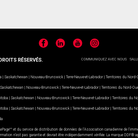
Facebook
LinkedIn
YouTube
Instagram
ROITS RÉSERVÉS.
COMMUNIQUEZ AVEC NOUS
SALL
a
|
Saskatchewan
|
Nouveau-Brunswick
|
Terre-Neuve-et-Labrador
|
Territoires du Nord
Saskatchewan
|
Nouveau-Brunswick
|
Terre-Neuve-et-Labrador
|
Territoires du Nord-Ou
itoba
|
Saskatchewan
|
Nouveau-Brunswick
|
Terre-Neuve-et-Labrador
|
Territoires du 
itoba
|
Saskatchewan
|
Nouveau-Brunswick
|
Terre-Neuve-et-Labrador
|
Territoires du 
da
LePage
MD
et du service de distribution de données de l'Association canadienne de l’im
rmation n'est pas garantie et devrait être indépendamment vérifiée. La marque DDF® appa