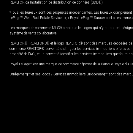
REALTOR.ca Installation de distribution de données (SDD®).
*Tous les bureaux sont des propriétés indépendantes. Les bureaux comprenant 
LePage
MD
West Real Estate Services », « Royal LePage
MD
Sussex », et « Les immeu
Les marques de commerce MLS® ainsi que les logos qui s'y rapportent désignent
système de vente collaborative.
REALTOR®, REALTORS® et le logo REALTOR® sont des marques déposées de REAL
commerce REALTOR® servent à distinguer les services immobiliers offerts par le
propriété de l'ACI, et ils servent à identifier les services immobiliers que fourni
Royal LePage
MD
est une marque de commerce déposée de la Banque Royale du Cana
Bridgemarq
MD
et ses logos / Services immobiliers Bridgemarq
MD
sont des marque