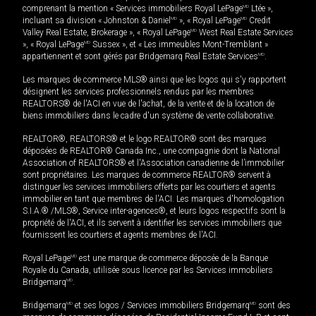
comprenant la mention « Services immobiliers Royal LePage
MD
Ltée »,
incluant sa division « Johnston & Daniel
MD
», « Royal LePage
MD
Credit
Valley Real Estate, Brokerage », « Royal LePage
MD
West Real Estate Services
», « Royal LePage
MD
Sussex », et « Les immeubles Mont-Tremblant »
appartiennent et sont gérés par Bridgemarq Real Estate Services
MD
.
Les marques de commerce MLS® ainsi que les logos qui s'y rapportent
désignent les services professionnels rendus par les membres
REALTORS® de l'ACI en vue de l'achat, de la vente et de la location de
biens immobiliers dans le cadre d'un système de vente collaborative.
REALTOR®, REALTORS® et le logo REALTOR® sont des marques
déposées de REALTOR® Canada Inc., une compagnie dont la National
Association of REALTORS® et l'Association canadienne de l’immobilier
sont propriétaires. Les marques de commerce REALTOR® servent à
distinguer les services immobiliers offerts par les courtiers et agents
immobilier en tant que membres de l'ACI. Les marques d'homologation
S.I.A.® /MLS®, Service inter-agences®, et leurs logos respectifs sont la
propriété de l'ACI, et ils servent à identifier les services immobiliers que
fournissent les courtiers et agents membres de l'ACI.
Royal LePage
MD
est une marque de commerce déposée de la Banque
Royale du Canada, utilisée sous licence par les Services immobiliers
Bridgemarq
MD
.
Bridgemarq
MD
et ses logos / Services immobiliers Bridgemarq
MD
sont des