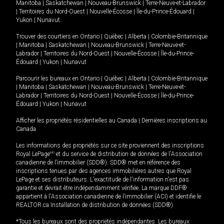
Manitoba
|
Saskatchewan
|
Nouveau-Brunswick
|
Terre-Neuve-et-Labrador
|
Territoires du Nord-Ouest
|
Nouvelle-Écosse
|
Île-du-Prince-Édouard
|
Yukon
|
Nunavut
.
Trouver des courtiers en
Ontario
|
Québec
|
Alberta
|
Colombie-Britannique
|
Manitoba
|
Saskatchewan
|
Nouveau-Brunswick
|
Terre-Neuve-et-
Labrador
|
Territoires du Nord-Ouest
|
Nouvelle-Écosse
|
Île-du-Prince-
Édouard
|
Yukon
|
Nunavut
Parcourir les bureaux en
Ontario
|
Québec
|
Alberta
|
Colombie-Britannique
|
Manitoba
|
Saskatchewan
|
Nouveau-Brunswick
|
Terre-Neuve-et-
Labrador
|
Territoires du Nord-Ouest
|
Nouvelle-Écosse
|
Île-du-Prince-
Édouard
|
Yukon
|
Nunavut
Afficher les propriétés résidentielles au Canada
|
Dernières inscriptions au
Canada
Les informations des propriétés sur ce site proviennent des inscriptions
Royal LePage
MD
et du service de distribution de données de l'Association
canadienne de l’immobilier (SDD®). SDD® met en référence des
inscriptions tenues par des agences immobilières autres que Royal
LePage et ses distributeurs. L'exactitude de l'information n'est pas
garantie et devrait être indépendamment vérifiée. La marque DDF®
appartient à l'Association canadienne de l’immobilier (ACI) et identifie le
REALTOR.ca Installation de distribution de données (SDD®).
*Tous les bureaux sont des propriétés indépendantes. Les bureaux