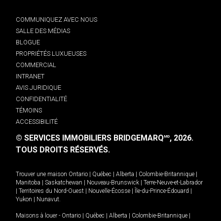
COMMUNIQUEZ AVEC NOUS
SALLE DES MÉDIAS
BLOGUE
PROPRIÉTÉS LUXUEUSES
COMMERCIAL
INTRANET
AVIS JURIDIQUE
CONFIDENTIALITÉ
TÉMOINS
ACCESSIBILITÉ
© SERVICES IMMOBILIERS BRIDGEMARQ
, 2026.
MD
TOUS DROITS RÉSERVÉS.
Trouver une maison
Ontario
|
Québec
|
Alberta
|
Colombie-Britannique
|
Manitoba
|
Saskatchewan
|
Nouveau-Brunswick
|
Terre-Neuve-et-Labrador
|
Territoires du Nord-Ouest
|
Nouvelle-Écosse
|
Île-du-Prince-Édouard
|
Yukon
|
Nunavut
.
Maisons à louer -
Ontario
|
Québec
|
Alberta
|
Colombie-Britannique
|