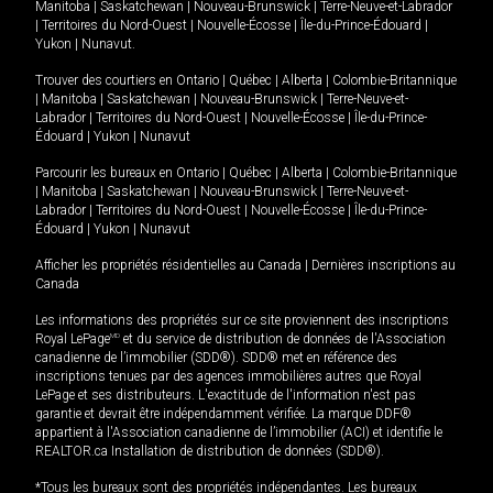
Manitoba
|
Saskatchewan
|
Nouveau-Brunswick
|
Terre-Neuve-et-Labrador
|
Territoires du Nord-Ouest
|
Nouvelle-Écosse
|
Île-du-Prince-Édouard
|
Yukon
|
Nunavut
.
Trouver des courtiers en
Ontario
|
Québec
|
Alberta
|
Colombie-Britannique
|
Manitoba
|
Saskatchewan
|
Nouveau-Brunswick
|
Terre-Neuve-et-
Labrador
|
Territoires du Nord-Ouest
|
Nouvelle-Écosse
|
Île-du-Prince-
Édouard
|
Yukon
|
Nunavut
Parcourir les bureaux en
Ontario
|
Québec
|
Alberta
|
Colombie-Britannique
|
Manitoba
|
Saskatchewan
|
Nouveau-Brunswick
|
Terre-Neuve-et-
Labrador
|
Territoires du Nord-Ouest
|
Nouvelle-Écosse
|
Île-du-Prince-
Édouard
|
Yukon
|
Nunavut
Afficher les propriétés résidentielles au Canada
|
Dernières inscriptions au
Canada
Les informations des propriétés sur ce site proviennent des inscriptions
Royal LePage
MD
et du service de distribution de données de l'Association
canadienne de l’immobilier (SDD®). SDD® met en référence des
inscriptions tenues par des agences immobilières autres que Royal
LePage et ses distributeurs. L'exactitude de l'information n'est pas
garantie et devrait être indépendamment vérifiée. La marque DDF®
appartient à l'Association canadienne de l’immobilier (ACI) et identifie le
REALTOR.ca Installation de distribution de données (SDD®).
*Tous les bureaux sont des propriétés indépendantes. Les bureaux