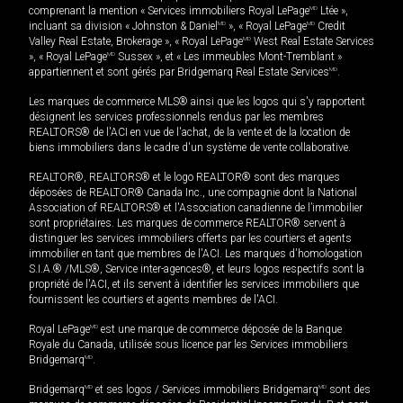
comprenant la mention « Services immobiliers Royal LePage
MD
Ltée »,
incluant sa division « Johnston & Daniel
MD
», « Royal LePage
MD
Credit
Valley Real Estate, Brokerage », « Royal LePage
MD
West Real Estate Services
», « Royal LePage
MD
Sussex », et « Les immeubles Mont-Tremblant »
appartiennent et sont gérés par Bridgemarq Real Estate Services
MD
.
Les marques de commerce MLS® ainsi que les logos qui s'y rapportent
désignent les services professionnels rendus par les membres
REALTORS® de l'ACI en vue de l'achat, de la vente et de la location de
biens immobiliers dans le cadre d'un système de vente collaborative.
REALTOR®, REALTORS® et le logo REALTOR® sont des marques
déposées de REALTOR® Canada Inc., une compagnie dont la National
Association of REALTORS® et l'Association canadienne de l’immobilier
sont propriétaires. Les marques de commerce REALTOR® servent à
distinguer les services immobiliers offerts par les courtiers et agents
immobilier en tant que membres de l'ACI. Les marques d'homologation
S.I.A.® /MLS®, Service inter-agences®, et leurs logos respectifs sont la
propriété de l'ACI, et ils servent à identifier les services immobiliers que
fournissent les courtiers et agents membres de l'ACI.
Royal LePage
MD
est une marque de commerce déposée de la Banque
Royale du Canada, utilisée sous licence par les Services immobiliers
Bridgemarq
MD
.
Bridgemarq
MD
et ses logos / Services immobiliers Bridgemarq
MD
sont des