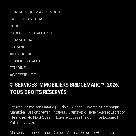
COMMUNIQUEZ AVEC NOUS
SALLE DES MÉDIAS
BLOGUE
PROPRIÉTÉS LUXUEUSES
COMMERCIAL
INTRANET
AVIS JURIDIQUE
CONFIDENTIALITÉ
TÉMOINS
ACCESSIBILITÉ
© SERVICES IMMOBILIERS BRIDGEMARQ
, 2026.
MD
TOUS DROITS RÉSERVÉS.
Trouver une maison
Ontario
|
Québec
|
Alberta
|
Colombie-Britannique
|
Manitoba
|
Saskatchewan
|
Nouveau-Brunswick
|
Terre-Neuve-et-Labrador
|
Territoires du Nord-Ouest
|
Nouvelle-Écosse
|
Île-du-Prince-Édouard
|
Yukon
|
Nunavut
.
Maisons à louer -
Ontario
|
Québec
|
Alberta
|
Colombie-Britannique
|