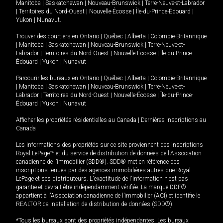
Manitoba
|
Saskatchewan
|
Nouveau-Brunswick
|
Terre-Neuve-et-Labrador
|
Territoires du Nord-Ouest
|
Nouvelle-Écosse
|
Île-du-Prince-Édouard
|
Yukon
|
Nunavut
.
Trouver des courtiers en
Ontario
|
Québec
|
Alberta
|
Colombie-Britannique
|
Manitoba
|
Saskatchewan
|
Nouveau-Brunswick
|
Terre-Neuve-et-
Labrador
|
Territoires du Nord-Ouest
|
Nouvelle-Écosse
|
Île-du-Prince-
Édouard
|
Yukon
|
Nunavut
Parcourir les bureaux en
Ontario
|
Québec
|
Alberta
|
Colombie-Britannique
|
Manitoba
|
Saskatchewan
|
Nouveau-Brunswick
|
Terre-Neuve-et-
Labrador
|
Territoires du Nord-Ouest
|
Nouvelle-Écosse
|
Île-du-Prince-
Édouard
|
Yukon
|
Nunavut
Afficher les propriétés résidentielles au Canada
|
Dernières inscriptions au
Canada
Les informations des propriétés sur ce site proviennent des inscriptions
Royal LePage
MD
et du service de distribution de données de l'Association
canadienne de l’immobilier (SDD®). SDD® met en référence des
inscriptions tenues par des agences immobilières autres que Royal
LePage et ses distributeurs. L'exactitude de l'information n'est pas
garantie et devrait être indépendamment vérifiée. La marque DDF®
appartient à l'Association canadienne de l’immobilier (ACI) et identifie le
REALTOR.ca Installation de distribution de données (SDD®).
*Tous les bureaux sont des propriétés indépendantes. Les bureaux