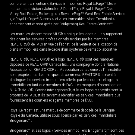
comprenant la mention « Services immobiliers Royal LePage
MD
Ltée »,
incluant sa division « Johnston & Daniel
MD
», « Royal LePage
MD
Credit
Valley Real Estate, Brokerage », « Royal LePage
MD
West Real Estate Services
», « Royal LePage
MD
Sussex », et « Les immeubles Mont-Tremblant »
appartiennent et sont gérés par Bridgemarq Real Estate Services
MD
.
Les marques de commerce MLS® ainsi que les logos qui s'y rapportent
désignent les services professionnels rendus par les membres
REALTORS® de l'ACI en vue de l'achat, de la vente et de la location de
biens immobiliers dans le cadre d'un système de vente collaborative.
REALTOR®, REALTORS® et le logo REALTOR® sont des marques
déposées de REALTOR® Canada Inc., une compagnie dont la National
Association of REALTORS® et l'Association canadienne de l’immobilier
sont propriétaires. Les marques de commerce REALTOR® servent à
distinguer les services immobiliers offerts par les courtiers et agents
immobilier en tant que membres de l'ACI. Les marques d'homologation
S.I.A.® /MLS®, Service inter-agences®, et leurs logos respectifs sont la
propriété de l'ACI, et ils servent à identifier les services immobiliers que
fournissent les courtiers et agents membres de l'ACI.
Royal LePage
MD
est une marque de commerce déposée de la Banque
Royale du Canada, utilisée sous licence par les Services immobiliers
Bridgemarq
MD
.
Bridgemarq
MD
et ses logos / Services immobiliers Bridgemarq
MD
sont des