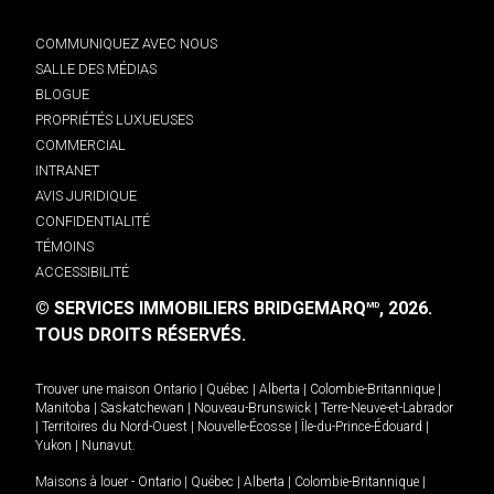
COMMUNIQUEZ AVEC NOUS
SALLE DES MÉDIAS
BLOGUE
PROPRIÉTÉS LUXUEUSES
COMMERCIAL
INTRANET
AVIS JURIDIQUE
CONFIDENTIALITÉ
TÉMOINS
ACCESSIBILITÉ
© SERVICES IMMOBILIERS BRIDGEMARQ
, 2026.
MD
TOUS DROITS RÉSERVÉS.
Trouver une maison
Ontario
|
Québec
|
Alberta
|
Colombie-Britannique
|
Manitoba
|
Saskatchewan
|
Nouveau-Brunswick
|
Terre-Neuve-et-Labrador
|
Territoires du Nord-Ouest
|
Nouvelle-Écosse
|
Île-du-Prince-Édouard
|
Yukon
|
Nunavut
.
Maisons à louer -
Ontario
|
Québec
|
Alberta
|
Colombie-Britannique
|