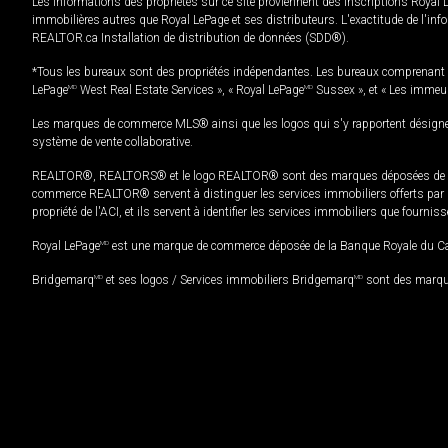
Les informations des propriétés sur ce site proviennent des inscriptions Royal 
immobilières autres que Royal LePage et ses distributeurs. L'exactitude de l'info
REALTOR.ca Installation de distribution de données (SDD®).
*Tous les bureaux sont des propriétés indépendantes. Les bureaux comprenant 
LePage
MD
West Real Estate Services », « Royal LePage
MD
Sussex », et « Les immeu
Les marques de commerce MLS® ainsi que les logos qui s'y rapportent désignent
système de vente collaborative.
REALTOR®, REALTORS® et le logo REALTOR® sont des marques déposées de REAL
commerce REALTOR® servent à distinguer les services immobiliers offerts par le
propriété de l'ACI, et ils servent à identifier les services immobiliers que fourni
Royal LePage
MD
est une marque de commerce déposée de la Banque Royale du Cana
Bridgemarq
MD
et ses logos / Services immobiliers Bridgemarq
MD
sont des marque