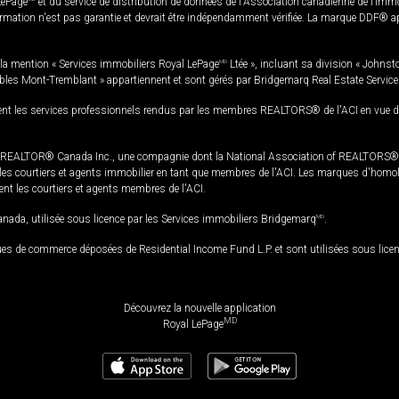
LePage
et du service de distribution de données de l'Association canadienne de l’im
rmation n'est pas garantie et devrait être indépendamment vérifiée. La marque DDF® appa
la mention « Services immobiliers Royal LePage
MD
Ltée », incluant sa division « Johnst
bles Mont-Tremblant » appartiennent et sont gérés par Bridgemarq Real Estate Servic
 les services professionnels rendus par les membres REALTORS® de l'ACI en vue de l'a
TOR® Canada Inc., une compagnie dont la National Association of REALTORS® et l'
s courtiers et agents immobilier en tant que membres de l'ACI. Les marques d'homolog
ssent les courtiers et agents membres de l'ACI.
da, utilisée sous licence par les Services immobiliers Bridgemarq
MD
.
s de commerce déposées de Residential Income Fund L.P. et sont utilisées sous lice
Découvrez la nouvelle application
MD
Royal LePage