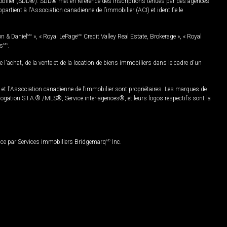
mobilier (SDD®). SDD® met en référence des inscriptions tenues par des agences
rtient à l'Association canadienne de l’immobilier (ACI) et identifie le
on & Daniel
MD
», « Royal LePage
MD
Credit Valley Real Estate, Brokerage », « Royal
es
MD
.
chat, de la vente et de la location de biens immobiliers dans le cadre d'un
Association canadienne de l’immobilier sont propriétaires. Les marques de
ation S.I.A.® /MLS®, Service inter-agences®, et leurs logos respectifs sont la
nce par Services immobiliers Bridgemarq
MD
Inc.