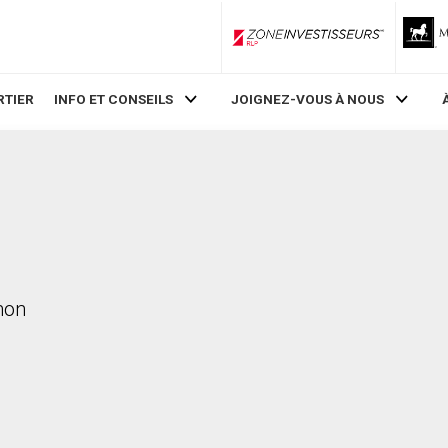
ZoneInvestisseurs RLP
RTIER
INFO ET CONSEILS
JOIGNEZ-VOUS À NOUS
mon