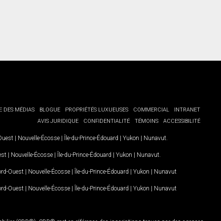
E DES MÉDIAS
BLOGUE
PROPRIÉTÉS LUXUEUSES
COMMERCIAL
INTRANET
AVIS JURIDIQUE
CONFIDENTIALITÉ
TÉMOINS
ACCESSIBILITÉ
-Ouest
|
Nouvelle-Écosse
|
Île-du-Prince-Édouard
|
Yukon
|
Nunavut
.
est
|
Nouvelle-Écosse
|
Île-du-Prince-Édouard
|
Yukon
|
Nunavut
.
Nord-Ouest
|
Nouvelle-Écosse
|
Île-du-Prince-Édouard
|
Yukon
|
Nunavut
Nord-Ouest
|
Nouvelle-Écosse
|
Île-du-Prince-Édouard
|
Yukon
|
Nunavut