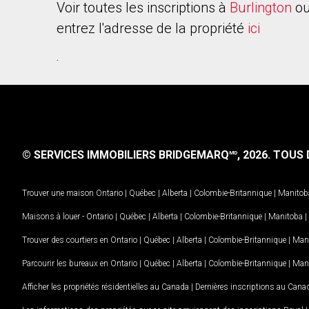
Voir toutes les inscriptions à
Burlington
ou
entrez l'adresse de la propriété
ici
.
© SERVICES IMMOBILIERS BRIDGEMARQ
, 2026.
TOUS D
MD
Trouver une maison
Ontario
|
Québec
|
Alberta
|
Colombie-Britannique
|
Manitob
Maisons à louer -
Ontario
|
Québec
|
Alberta
|
Colombie-Britannique
|
Manitoba
|
Trouver des courtiers en
Ontario
|
Québec
|
Alberta
|
Colombie-Britannique
|
Man
Parcourir les bureaux en
Ontario
|
Québec
|
Alberta
|
Colombie-Britannique
|
Man
Afficher les propriétés résidentielles au Canada
|
Dernières inscriptions au Cana