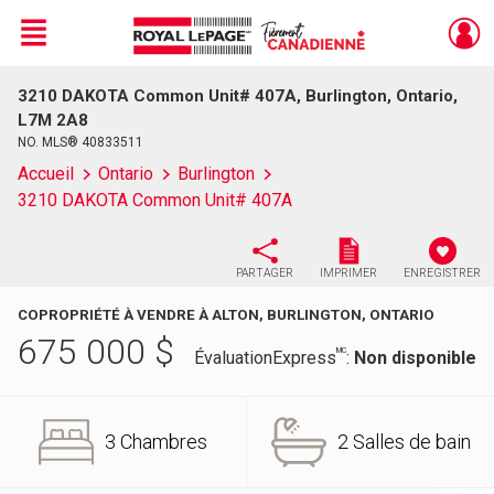
Menu
3210 DAKOTA Common Unit# 407A, Burlington, Ontario,
Live
En Direct
L7M 2A8
NO. MLS® 40833511
Accueil
Ontario
Burlington
3210 DAKOTA Common Unit# 407A
PARTAGER
IMPRIMER
ENREGISTRER
COPROPRIÉTÉ À VENDRE À ALTON, BURLINGTON, ONTARIO
675 000
$
MC
ÉvaluationExpress
:
Non disponible
3 Chambres
2 Salles de bain