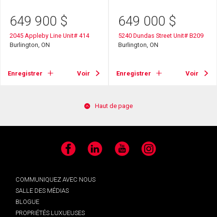
649 900
$
649 000
$
2045 Appleby Line Unit# 414
5240 Dundas Street Unit# B209
Burlington, ON
Burlington, ON
Enregistrer
Voir
Enregistrer
Voir
Haut de page
Facebook
LinkedIn
YouTube
Instagram
COMMUNIQUEZ AVEC NOUS
SALLE DES MÉDIAS
BLOGUE
PROPRIÉTÉS LUXUEUSES