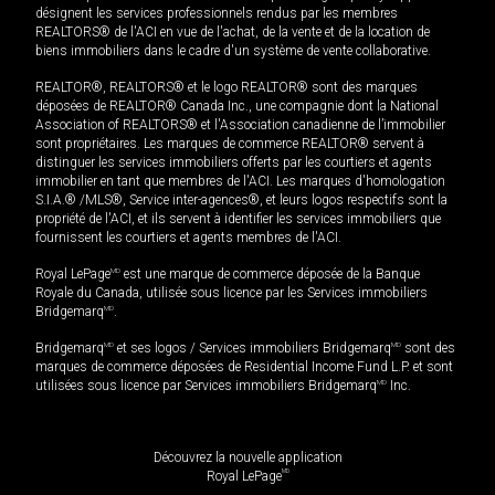
désignent les services professionnels rendus par les membres
REALTORS® de l'ACI en vue de l'achat, de la vente et de la location de
biens immobiliers dans le cadre d'un système de vente collaborative.
REALTOR®, REALTORS® et le logo REALTOR® sont des marques
déposées de REALTOR® Canada Inc., une compagnie dont la National
Association of REALTORS® et l'Association canadienne de l’immobilier
sont propriétaires. Les marques de commerce REALTOR® servent à
distinguer les services immobiliers offerts par les courtiers et agents
immobilier en tant que membres de l'ACI. Les marques d'homologation
S.I.A.® /MLS®, Service inter-agences®, et leurs logos respectifs sont la
propriété de l'ACI, et ils servent à identifier les services immobiliers que
fournissent les courtiers et agents membres de l'ACI.
Royal LePage
MD
est une marque de commerce déposée de la Banque
Royale du Canada, utilisée sous licence par les Services immobiliers
Bridgemarq
MD
.
Bridgemarq
MD
et ses logos / Services immobiliers Bridgemarq
MD
sont des
marques de commerce déposées de Residential Income Fund L.P. et sont
utilisées sous licence par Services immobiliers Bridgemarq
MD
Inc.
Découvrez la nouvelle application
MD
Royal LePage