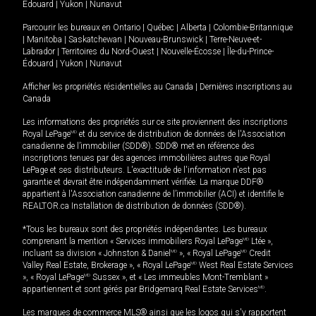
Édouard
|
Yukon
|
Nunavut
Parcourir les bureaux en
Ontario
|
Québec
|
Alberta
|
Colombie-Britannique
|
Manitoba
|
Saskatchewan
|
Nouveau-Brunswick
|
Terre-Neuve-et-
Labrador
|
Territoires du Nord-Ouest
|
Nouvelle-Écosse
|
Île-du-Prince-
Édouard
|
Yukon
|
Nunavut
Afficher les propriétés résidentielles au Canada
|
Dernières inscriptions au
Canada
Les informations des propriétés sur ce site proviennent des inscriptions
Royal LePage
MD
et du service de distribution de données de l'Association
canadienne de l’immobilier (SDD®). SDD® met en référence des
inscriptions tenues par des agences immobilières autres que Royal
LePage et ses distributeurs. L'exactitude de l'information n'est pas
garantie et devrait être indépendamment vérifiée. La marque DDF®
appartient à l'Association canadienne de l’immobilier (ACI) et identifie le
REALTOR.ca Installation de distribution de données (SDD®).
*Tous les bureaux sont des propriétés indépendantes. Les bureaux
comprenant la mention « Services immobiliers Royal LePage
MD
Ltée »,
incluant sa division « Johnston & Daniel
MD
», « Royal LePage
MD
Credit
Valley Real Estate, Brokerage », « Royal LePage
MD
West Real Estate Services
», « Royal LePage
MD
Sussex », et « Les immeubles Mont-Tremblant »
appartiennent et sont gérés par Bridgemarq Real Estate Services
MD
.
Les marques de commerce MLS® ainsi que les logos qui s'y rapportent