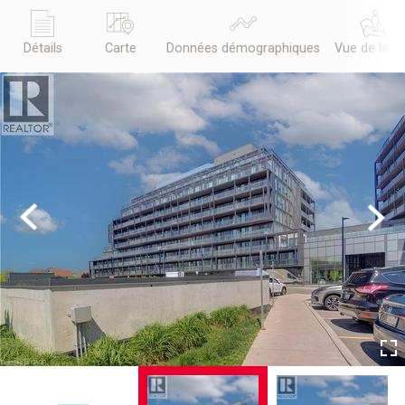
Détails
Carte
Données démographiques
Vue de la r
Previous
Next