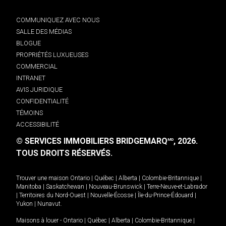
COMMUNIQUEZ AVEC NOUS
SALLE DES MÉDIAS
BLOGUE
PROPRIÉTÉS LUXUEUSES
COMMERCIAL
INTRANET
AVIS JURIDIQUE
CONFIDENTIALITÉ
TÉMOINS
ACCESSIBILITÉ
© SERVICES IMMOBILIERS BRIDGEMARQ
, 2026.
MD
TOUS DROITS RÉSERVÉS.
Trouver une maison
Ontario
|
Québec
|
Alberta
|
Colombie-Britannique
|
Manitoba
|
Saskatchewan
|
Nouveau-Brunswick
|
Terre-Neuve-et-Labrador
|
Territoires du Nord-Ouest
|
Nouvelle-Écosse
|
Île-du-Prince-Édouard
|
Yukon
|
Nunavut
.
Maisons à louer -
Ontario
|
Québec
|
Alberta
|
Colombie-Britannique
|