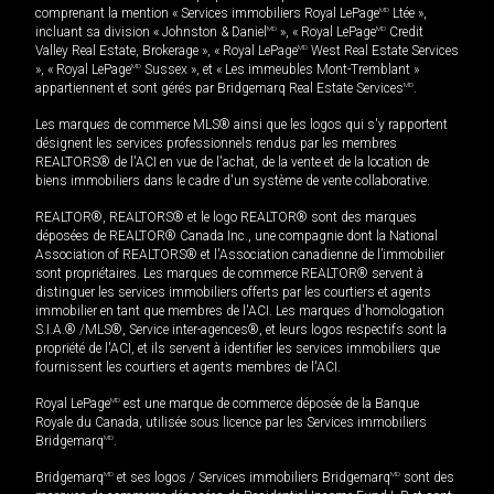
comprenant la mention « Services immobiliers Royal LePage
MD
Ltée »,
incluant sa division « Johnston & Daniel
MD
», « Royal LePage
MD
Credit
Valley Real Estate, Brokerage », « Royal LePage
MD
West Real Estate Services
», « Royal LePage
MD
Sussex », et « Les immeubles Mont-Tremblant »
appartiennent et sont gérés par Bridgemarq Real Estate Services
MD
.
Les marques de commerce MLS® ainsi que les logos qui s'y rapportent
désignent les services professionnels rendus par les membres
REALTORS® de l'ACI en vue de l'achat, de la vente et de la location de
biens immobiliers dans le cadre d'un système de vente collaborative.
REALTOR®, REALTORS® et le logo REALTOR® sont des marques
déposées de REALTOR® Canada Inc., une compagnie dont la National
Association of REALTORS® et l'Association canadienne de l’immobilier
sont propriétaires. Les marques de commerce REALTOR® servent à
distinguer les services immobiliers offerts par les courtiers et agents
immobilier en tant que membres de l'ACI. Les marques d'homologation
S.I.A.® /MLS®, Service inter-agences®, et leurs logos respectifs sont la
propriété de l'ACI, et ils servent à identifier les services immobiliers que
fournissent les courtiers et agents membres de l'ACI.
Royal LePage
MD
est une marque de commerce déposée de la Banque
Royale du Canada, utilisée sous licence par les Services immobiliers
Bridgemarq
MD
.
Bridgemarq
MD
et ses logos / Services immobiliers Bridgemarq
MD
sont des