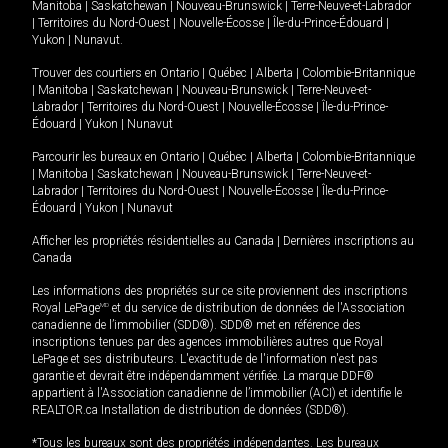
Manitoba
|
Saskatchewan
|
Nouveau-Brunswick
|
Terre-Neuve-et-Labrador
|
Territoires du Nord-Ouest
|
Nouvelle-Écosse
|
Île-du-Prince-Édouard
|
Yukon
|
Nunavut
.
Trouver des courtiers en
Ontario
|
Québec
|
Alberta
|
Colombie-Britannique
|
Manitoba
|
Saskatchewan
|
Nouveau-Brunswick
|
Terre-Neuve-et-
Labrador
|
Territoires du Nord-Ouest
|
Nouvelle-Écosse
|
Île-du-Prince-
Édouard
|
Yukon
|
Nunavut
Parcourir les bureaux en
Ontario
|
Québec
|
Alberta
|
Colombie-Britannique
|
Manitoba
|
Saskatchewan
|
Nouveau-Brunswick
|
Terre-Neuve-et-
Labrador
|
Territoires du Nord-Ouest
|
Nouvelle-Écosse
|
Île-du-Prince-
Édouard
|
Yukon
|
Nunavut
Afficher les propriétés résidentielles au Canada
|
Dernières inscriptions au
Canada
Les informations des propriétés sur ce site proviennent des inscriptions
Royal LePage
MD
et du service de distribution de données de l'Association
canadienne de l’immobilier (SDD®). SDD® met en référence des
inscriptions tenues par des agences immobilières autres que Royal
LePage et ses distributeurs. L'exactitude de l'information n'est pas
garantie et devrait être indépendamment vérifiée. La marque DDF®
appartient à l'Association canadienne de l’immobilier (ACI) et identifie le
REALTOR.ca Installation de distribution de données (SDD®).
*Tous les bureaux sont des propriétés indépendantes. Les bureaux