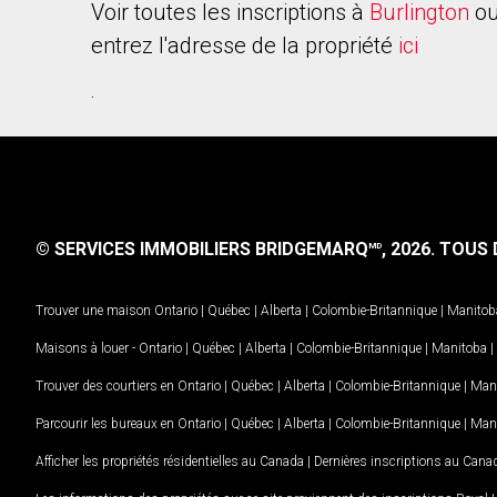
Voir toutes les inscriptions à
Burlington
ou
entrez l'adresse de la propriété
ici
.
© SERVICES IMMOBILIERS BRIDGEMARQ
, 2026.
TOUS D
MD
Trouver une maison
Ontario
|
Québec
|
Alberta
|
Colombie-Britannique
|
Manitob
Maisons à louer -
Ontario
|
Québec
|
Alberta
|
Colombie-Britannique
|
Manitoba
|
Trouver des courtiers en
Ontario
|
Québec
|
Alberta
|
Colombie-Britannique
|
Man
Parcourir les bureaux en
Ontario
|
Québec
|
Alberta
|
Colombie-Britannique
|
Man
Afficher les propriétés résidentielles au Canada
|
Dernières inscriptions au Cana