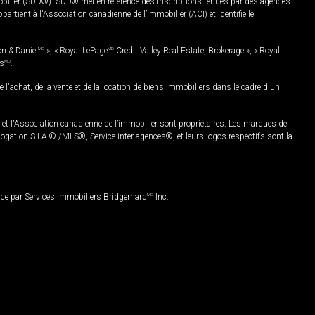
mobilier (SDD®). SDD® met en référence des inscriptions tenues par des agences
rtient à l'Association canadienne de l’immobilier (ACI) et identifie le
on & Daniel
MD
», « Royal LePage
MD
Credit Valley Real Estate, Brokerage », « Royal
es
MD
.
chat, de la vente et de la location de biens immobiliers dans le cadre d'un
Association canadienne de l’immobilier sont propriétaires. Les marques de
ation S.I.A.® /MLS®, Service inter-agences®, et leurs logos respectifs sont la
nce par Services immobiliers Bridgemarq
MD
Inc.