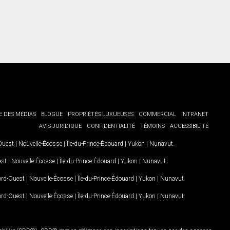
E DES MÉDIAS
BLOGUE
PROPRIÉTÉS LUXUEUSES
COMMERCIAL
INTRANET
AVIS JURIDIQUE
CONFIDENTIALITÉ
TÉMOINS
ACCESSIBILITÉ
-Ouest
|
Nouvelle-Écosse
|
Île-du-Prince-Édouard
|
Yukon
|
Nunavut
.
est
|
Nouvelle-Écosse
|
Île-du-Prince-Édouard
|
Yukon
|
Nunavut
.
Nord-Ouest
|
Nouvelle-Écosse
|
Île-du-Prince-Édouard
|
Yukon
|
Nunavut
Nord-Ouest
|
Nouvelle-Écosse
|
Île-du-Prince-Édouard
|
Yukon
|
Nunavut