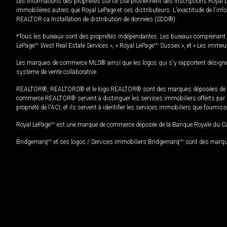
Les informations des propriétés sur ce site proviennent des inscriptions Royal 
immobilières autres que Royal LePage et ses distributeurs. L'exactitude de l'info
REALTOR.ca Installation de distribution de données (SDD®).
*Tous les bureaux sont des propriétés indépendantes. Les bureaux comprenant 
LePage
MD
West Real Estate Services », « Royal LePage
MD
Sussex », et « Les immeu
Les marques de commerce MLS® ainsi que les logos qui s'y rapportent désignent
système de vente collaborative.
REALTOR®, REALTORS® et le logo REALTOR® sont des marques déposées de REAL
commerce REALTOR® servent à distinguer les services immobiliers offerts par le
propriété de l'ACI, et ils servent à identifier les services immobiliers que fourni
Royal LePage
MD
est une marque de commerce déposée de la Banque Royale du Cana
Bridgemarq
MD
et ses logos / Services immobiliers Bridgemarq
MD
sont des marque