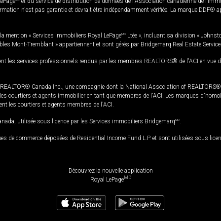
LePage
et du service de distribution de données de l'Association canadienne de l’im
rmation n'est pas garantie et devrait être indépendamment vérifiée. La marque DDF® appa
la mention « Services immobiliers Royal LePage
MD
Ltée », incluant sa division « Johnst
bles Mont-Tremblant » appartiennent et sont gérés par Bridgemarq Real Estate Servic
 les services professionnels rendus par les membres REALTORS® de l'ACI en vue de l'a
TOR® Canada Inc., une compagnie dont la National Association of REALTORS® et l'
s courtiers et agents immobilier en tant que membres de l'ACI. Les marques d'homolog
ssent les courtiers et agents membres de l'ACI.
da, utilisée sous licence par les Services immobiliers Bridgemarq
MD
.
s de commerce déposées de Residential Income Fund L.P. et sont utilisées sous lice
Découvrez la nouvelle application
MD
Royal LePage