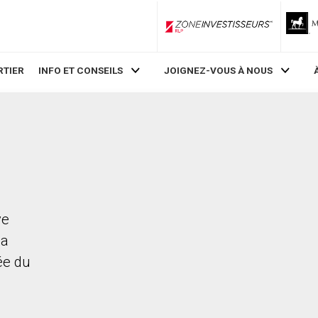
ZoneInvestisseurs RLP
RTIER
INFO ET CONSEILS
JOIGNEZ-VOUS À NOUS
ve
La
rée du