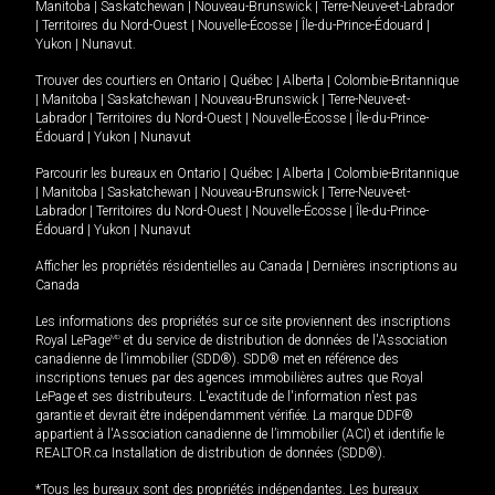
Manitoba
|
Saskatchewan
|
Nouveau-Brunswick
|
Terre-Neuve-et-Labrador
|
Territoires du Nord-Ouest
|
Nouvelle-Écosse
|
Île-du-Prince-Édouard
|
Yukon
|
Nunavut
.
Trouver des courtiers en
Ontario
|
Québec
|
Alberta
|
Colombie-Britannique
|
Manitoba
|
Saskatchewan
|
Nouveau-Brunswick
|
Terre-Neuve-et-
Labrador
|
Territoires du Nord-Ouest
|
Nouvelle-Écosse
|
Île-du-Prince-
Édouard
|
Yukon
|
Nunavut
Parcourir les bureaux en
Ontario
|
Québec
|
Alberta
|
Colombie-Britannique
|
Manitoba
|
Saskatchewan
|
Nouveau-Brunswick
|
Terre-Neuve-et-
Labrador
|
Territoires du Nord-Ouest
|
Nouvelle-Écosse
|
Île-du-Prince-
Édouard
|
Yukon
|
Nunavut
Afficher les propriétés résidentielles au Canada
|
Dernières inscriptions au
Canada
Les informations des propriétés sur ce site proviennent des inscriptions
Royal LePage
MD
et du service de distribution de données de l'Association
canadienne de l’immobilier (SDD®). SDD® met en référence des
inscriptions tenues par des agences immobilières autres que Royal
LePage et ses distributeurs. L'exactitude de l'information n'est pas
garantie et devrait être indépendamment vérifiée. La marque DDF®
appartient à l'Association canadienne de l’immobilier (ACI) et identifie le
REALTOR.ca Installation de distribution de données (SDD®).
*Tous les bureaux sont des propriétés indépendantes. Les bureaux