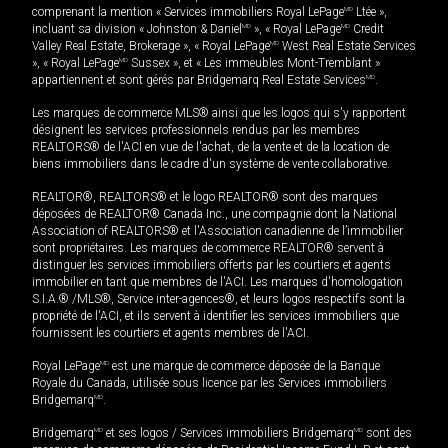
comprenant la mention « Services immobiliers Royal LePage
MD
Ltée »,
incluant sa division « Johnston & Daniel
MD
», « Royal LePage
MD
Credit
Valley Real Estate, Brokerage », « Royal LePage
MD
West Real Estate Services
», « Royal LePage
MD
Sussex », et « Les immeubles Mont-Tremblant »
appartiennent et sont gérés par Bridgemarq Real Estate Services
MD
.
Les marques de commerce MLS® ainsi que les logos qui s'y rapportent
désignent les services professionnels rendus par les membres
REALTORS® de l'ACI en vue de l'achat, de la vente et de la location de
biens immobiliers dans le cadre d'un système de vente collaborative.
REALTOR®, REALTORS® et le logo REALTOR® sont des marques
déposées de REALTOR® Canada Inc., une compagnie dont la National
Association of REALTORS® et l'Association canadienne de l’immobilier
sont propriétaires. Les marques de commerce REALTOR® servent à
distinguer les services immobiliers offerts par les courtiers et agents
immobilier en tant que membres de l'ACI. Les marques d'homologation
S.I.A.® /MLS®, Service inter-agences®, et leurs logos respectifs sont la
propriété de l'ACI, et ils servent à identifier les services immobiliers que
fournissent les courtiers et agents membres de l'ACI.
Royal LePage
MD
est une marque de commerce déposée de la Banque
Royale du Canada, utilisée sous licence par les Services immobiliers
Bridgemarq
MD
.
Bridgemarq
MD
et ses logos / Services immobiliers Bridgemarq
MD
sont des