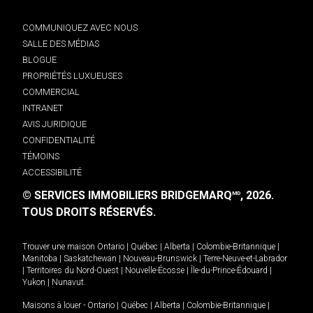
COMMUNIQUEZ AVEC NOUS
SALLE DES MÉDIAS
BLOGUE
PROPRIÉTÉS LUXUEUSES
COMMERCIAL
INTRANET
AVIS JURIDIQUE
CONFIDENTIALITÉ
TÉMOINS
ACCESSIBILITÉ
© SERVICES IMMOBILIERS BRIDGEMARQ
, 2026.
MD
TOUS DROITS RÉSERVÉS.
Trouver une maison
Ontario
|
Québec
|
Alberta
|
Colombie-Britannique
|
Manitoba
|
Saskatchewan
|
Nouveau-Brunswick
|
Terre-Neuve-et-Labrador
|
Territoires du Nord-Ouest
|
Nouvelle-Écosse
|
Île-du-Prince-Édouard
|
Yukon
|
Nunavut
.
Maisons à louer -
Ontario
|
Québec
|
Alberta
|
Colombie-Britannique
|