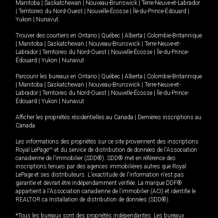
Manitoba
|
Saskatchewan
|
Nouveau-Brunswick
|
Terre-Neuve-et-Labrador
|
Territoires du Nord-Ouest
|
Nouvelle-Écosse
|
Île-du-Prince-Édouard
|
Yukon
|
Nunavut
.
Trouver des courtiers en
Ontario
|
Québec
|
Alberta
|
Colombie-Britannique
|
Manitoba
|
Saskatchewan
|
Nouveau-Brunswick
|
Terre-Neuve-et-
Labrador
|
Territoires du Nord-Ouest
|
Nouvelle-Écosse
|
Île-du-Prince-
Édouard
|
Yukon
|
Nunavut
Parcourir les bureaux en
Ontario
|
Québec
|
Alberta
|
Colombie-Britannique
|
Manitoba
|
Saskatchewan
|
Nouveau-Brunswick
|
Terre-Neuve-et-
Labrador
|
Territoires du Nord-Ouest
|
Nouvelle-Écosse
|
Île-du-Prince-
Édouard
|
Yukon
|
Nunavut
Afficher les propriétés résidentielles au Canada
|
Dernières inscriptions au
Canada
Les informations des propriétés sur ce site proviennent des inscriptions
Royal LePage
MD
et du service de distribution de données de l'Association
canadienne de l’immobilier (SDD®). SDD® met en référence des
inscriptions tenues par des agences immobilières autres que Royal
LePage et ses distributeurs. L'exactitude de l'information n'est pas
garantie et devrait être indépendamment vérifiée. La marque DDF®
appartient à l'Association canadienne de l’immobilier (ACI) et identifie le
REALTOR.ca Installation de distribution de données (SDD®).
*Tous les bureaux sont des propriétés indépendantes. Les bureaux