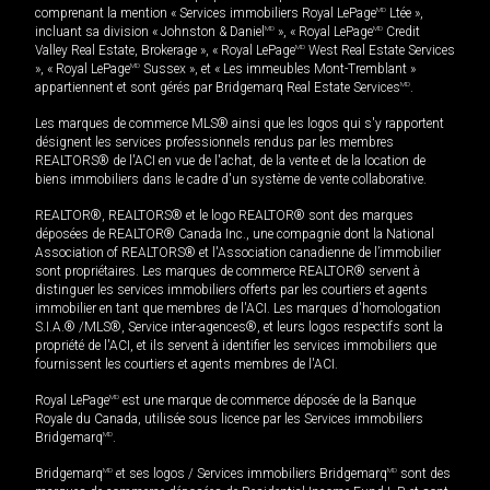
comprenant la mention « Services immobiliers Royal LePage
MD
Ltée »,
incluant sa division « Johnston & Daniel
MD
», « Royal LePage
MD
Credit
Valley Real Estate, Brokerage », « Royal LePage
MD
West Real Estate Services
», « Royal LePage
MD
Sussex », et « Les immeubles Mont-Tremblant »
appartiennent et sont gérés par Bridgemarq Real Estate Services
MD
.
Les marques de commerce MLS® ainsi que les logos qui s'y rapportent
désignent les services professionnels rendus par les membres
REALTORS® de l'ACI en vue de l'achat, de la vente et de la location de
biens immobiliers dans le cadre d'un système de vente collaborative.
REALTOR®, REALTORS® et le logo REALTOR® sont des marques
déposées de REALTOR® Canada Inc., une compagnie dont la National
Association of REALTORS® et l'Association canadienne de l’immobilier
sont propriétaires. Les marques de commerce REALTOR® servent à
distinguer les services immobiliers offerts par les courtiers et agents
immobilier en tant que membres de l'ACI. Les marques d'homologation
S.I.A.® /MLS®, Service inter-agences®, et leurs logos respectifs sont la
propriété de l'ACI, et ils servent à identifier les services immobiliers que
fournissent les courtiers et agents membres de l'ACI.
Royal LePage
MD
est une marque de commerce déposée de la Banque
Royale du Canada, utilisée sous licence par les Services immobiliers
Bridgemarq
MD
.
Bridgemarq
MD
et ses logos / Services immobiliers Bridgemarq
MD
sont des