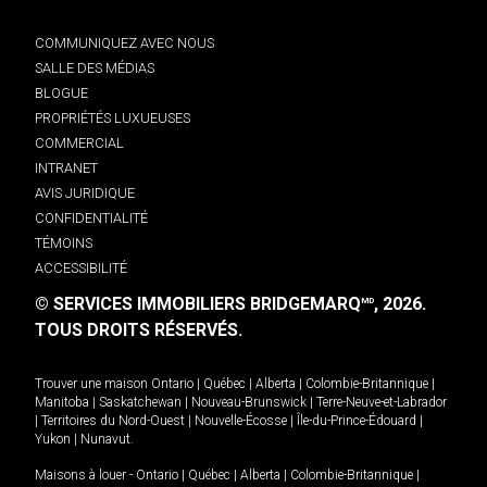
COMMUNIQUEZ AVEC NOUS
SALLE DES MÉDIAS
BLOGUE
PROPRIÉTÉS LUXUEUSES
COMMERCIAL
INTRANET
AVIS JURIDIQUE
CONFIDENTIALITÉ
TÉMOINS
ACCESSIBILITÉ
© SERVICES IMMOBILIERS BRIDGEMARQ
, 2026.
MD
TOUS DROITS RÉSERVÉS.
Trouver une maison
Ontario
|
Québec
|
Alberta
|
Colombie-Britannique
|
Manitoba
|
Saskatchewan
|
Nouveau-Brunswick
|
Terre-Neuve-et-Labrador
|
Territoires du Nord-Ouest
|
Nouvelle-Écosse
|
Île-du-Prince-Édouard
|
Yukon
|
Nunavut
.
Maisons à louer -
Ontario
|
Québec
|
Alberta
|
Colombie-Britannique
|