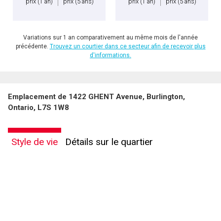
prix
(1 an)
prix
(5 ans)
prix
(1 an)
prix
(5 ans)
Variations sur 1 an comparativement au même mois de l'année
précédente.
Trouvez un courtier dans ce secteur afin de recevoir plus
d'informations.
Emplacement de 1422 GHENT Avenue, Burlington,
Ontario, L7S 1W8
Style de vie
Détails sur le quartier