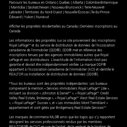
Parcourir les bureaux en
Ontario
|
Québec
|
Alberta
|
Colombie-Britannique
|
Manitoba
|
Saskatchewan
|
Nouveau-Brunswick
|
Terre-Neuve-et-
Labrador
|
Territoires du Nord-Ouest
|
Nouvelle-Écosse
|
Île-du-Prince-
Édouard
|
Yukon
|
Nunavut
Afficher les propriétés résidentielles au Canada
|
Dernières inscriptions au
Canada
Les informations des propriétés sur ce site proviennent des inscriptions
Royal LePage
MD
et du service de distribution de données de l'Association
canadienne de l’immobilier (SDD®). SDD® met en référence des
inscriptions tenues par des agences immobilières autres que Royal
LePage et ses distributeurs. L'exactitude de l'information n'est pas
garantie et devrait être indépendamment vérifiée. La marque DDF®
appartient à l'Association canadienne de l’immobilier (ACI) et identifie le
REALTOR.ca Installation de distribution de données (SDD®).
*Tous les bureaux sont des propriétés indépendantes. Les bureaux
comprenant la mention « Services immobiliers Royal LePage
MD
Ltée »,
incluant sa division « Johnston & Daniel
MD
», « Royal LePage
MD
Credit
Valley Real Estate, Brokerage », « Royal LePage
MD
West Real Estate Services
», « Royal LePage
MD
Sussex », et « Les immeubles Mont-Tremblant »
appartiennent et sont gérés par Bridgemarq Real Estate Services
MD
.
Les marques de commerce MLS® ainsi que les logos qui s'y rapportent
désignent les services professionnels rendus par les membres
REALTORS® de l'ACI en vue de l'achat, de la vente et de la location de