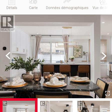
Détails
Carte
Données démographiques
Vue de la r
Previous
Next