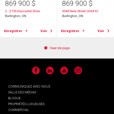
869 900
$
869 900
$
2 - 2155 Duncaster Drive
3045 New Street Unit# 61
Burlington, ON
Burlington, ON
Enregistrer
Voir
Enregistrer
Voir
Haut de page
Facebook
LinkedIn
YouTube
Instagram
COMMUNIQUEZ AVEC NOUS
SALLE DES MÉDIAS
BLOGUE
PROPRIÉTÉS LUXUEUSES
COMMERCIAL