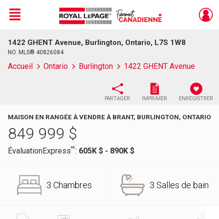
Menu
1422 GHENT Avenue, Burlington, Ontario, L7S 1W8
Live
En Direct
NO. MLS® 40826084
Accueil
Ontario
Burlington
1422 GHENT Avenue
PARTAGER
IMPRIMER
ENREGISTRER
MAISON EN RANGÉE À VENDRE À BRANT, BURLINGTON, ONTARIO
849 999
$
MC
ÉvaluationExpress
:
605K $ - 890K $
3 Chambres
3 Salles de bain