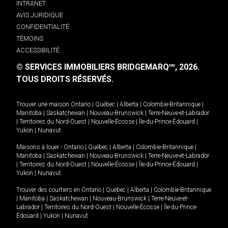
INTRANET
AVIS JURIDIQUE
CONFIDENTIALITÉ
TÉMOINS
ACCESSIBILITÉ
© SERVICES IMMOBILIERS BRIDGEMARQ
, 2026.
MD
TOUS DROITS RÉSERVÉS.
Trouver une maison
Ontario
|
Québec
|
Alberta
|
Colombie-Britannique
|
Manitoba
|
Saskatchewan
|
Nouveau-Brunswick
|
Terre-Neuve-et-Labrador
|
Territoires du Nord-Ouest
|
Nouvelle-Écosse
|
Île-du-Prince-Édouard
|
Yukon
|
Nunavut
.
Maisons à louer -
Ontario
|
Québec
|
Alberta
|
Colombie-Britannique
|
Manitoba
|
Saskatchewan
|
Nouveau-Brunswick
|
Terre-Neuve-et-Labrador
|
Territoires du Nord-Ouest
|
Nouvelle-Écosse
|
Île-du-Prince-Édouard
|
Yukon
|
Nunavut
.
Trouver des courtiers en
Ontario
|
Québec
|
Alberta
|
Colombie-Britannique
|
Manitoba
|
Saskatchewan
|
Nouveau-Brunswick
|
Terre-Neuve-et-
Labrador
|
Territoires du Nord-Ouest
|
Nouvelle-Écosse
|
Île-du-Prince-
Édouard
|
Yukon
|
Nunavut