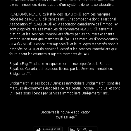
biens immobiliers dans le cadre d'un système de vente collaborative.
REALTOR®, REALTORS® et le logo REALTOR® sont des marques
déposées de REALTOR® Canada Inc., une compagnie dont la National
Association of REALTORS® et l'Association canadienne de l’immobilier
sont propriétaires. Les marques de commerce REALTOR® servent à
distinguer les services immobiliers offerts par les courtiers et agents
immobilier en tant que membres de l'ACI. Les marques d'homologation
S.I.A.® /MLS®, Service inter-agences®, et leurs logos respectifs sont la
propriété de l'ACI, et ils servent à identifier les services immobiliers que
fournissent les courtiers et agents membres de l'ACI.
Royal LePage
MD
est une marque de commerce déposée de la Banque
Royale du Canada, utilisée sous licence par les Services immobiliers
Bridgemarq
MD
.
Bridgemarq
MD
et ses logos / Services immobiliers Bridgemarq
MD
sont des
marques de commerce déposées de Residential Income Fund L.P. et sont
utilisées sous licence par Services immobiliers Bridgemarq
MD
Inc.
Découvrez la nouvelle application
MD
Royal LePage