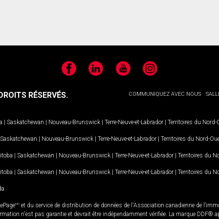
Facebook
LinkedIn
YouTube
Instagram
ROITS RÉSERVÉS.
COMMUNIQUEZ AVEC NOUS
SALL
a
|
Saskatchewan
|
Nouveau-Brunswick
|
Terre-Neuve-et-Labrador
|
Territoires du Nord
Saskatchewan
|
Nouveau-Brunswick
|
Terre-Neuve-et-Labrador
|
Territoires du Nord-Ou
itoba
|
Saskatchewan
|
Nouveau-Brunswick
|
Terre-Neuve-et-Labrador
|
Territoires du 
itoba
|
Saskatchewan
|
Nouveau-Brunswick
|
Terre-Neuve-et-Labrador
|
Territoires du 
da
LePage
MD
et du service de distribution de données de l'Association canadienne de l’im
rmation n'est pas garantie et devrait être indépendamment vérifiée. La marque DDF® appa