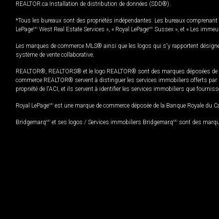
REALTOR.ca Installation de distribution de données (SDD®).
*Tous les bureaux sont des propriétés indépendantes. Les bureaux comprenant 
LePage
MD
West Real Estate Services », « Royal LePage
MD
Sussex », et « Les immeu
Les marques de commerce MLS® ainsi que les logos qui s'y rapportent désignent
système de vente collaborative.
REALTOR®, REALTORS® et le logo REALTOR® sont des marques déposées de REAL
commerce REALTOR® servent à distinguer les services immobiliers offerts par le
propriété de l'ACI, et ils servent à identifier les services immobiliers que fourni
Royal LePage
MD
est une marque de commerce déposée de la Banque Royale du Cana
Bridgemarq
MD
et ses logos / Services immobiliers Bridgemarq
MD
sont des marque