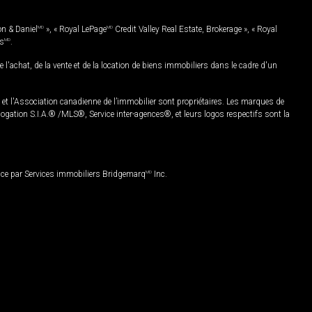
on & Daniel
MD
», « Royal LePage
MD
Credit Valley Real Estate, Brokerage », « Royal
es
MD
.
chat, de la vente et de la location de biens immobiliers dans le cadre d'un
Association canadienne de l’immobilier sont propriétaires. Les marques de
ation S.I.A.® /MLS®, Service inter-agences®, et leurs logos respectifs sont la
nce par Services immobiliers Bridgemarq
MD
Inc.