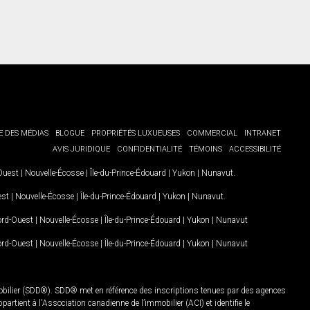
E DES MÉDIAS
BLOGUE
PROPRIÉTÉS LUXUEUSES
COMMERCIAL
INTRANET
AVIS JURIDIQUE
CONFIDENTIALITÉ
TÉMOINS
ACCESSIBILITÉ
-Ouest
|
Nouvelle-Écosse
|
Île-du-Prince-Édouard
|
Yukon
|
Nunavut
.
est
|
Nouvelle-Écosse
|
Île-du-Prince-Édouard
|
Yukon
|
Nunavut
.
Nord-Ouest
|
Nouvelle-Écosse
|
Île-du-Prince-Édouard
|
Yukon
|
Nunavut
Nord-Ouest
|
Nouvelle-Écosse
|
Île-du-Prince-Édouard
|
Yukon
|
Nunavut
mobilier (SDD®). SDD® met en référence des inscriptions tenues par des agences
rtient à l'Association canadienne de l’immobilier (ACI) et identifie le