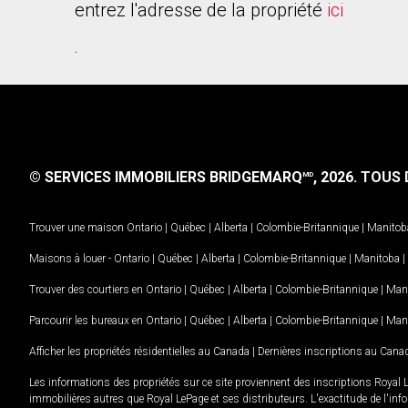
entrez l'adresse de la propriété
ici
.
© SERVICES IMMOBILIERS BRIDGEMARQ
, 2026.
TOUS D
MD
Trouver une maison
Ontario
|
Québec
|
Alberta
|
Colombie-Britannique
|
Manitob
Maisons à louer -
Ontario
|
Québec
|
Alberta
|
Colombie-Britannique
|
Manitoba
|
Trouver des courtiers en
Ontario
|
Québec
|
Alberta
|
Colombie-Britannique
|
Man
Parcourir les bureaux en
Ontario
|
Québec
|
Alberta
|
Colombie-Britannique
|
Man
Afficher les propriétés résidentielles au Canada
|
Dernières inscriptions au Cana
Les informations des propriétés sur ce site proviennent des inscriptions Royal 
immobilières autres que Royal LePage et ses distributeurs. L'exactitude de l'info