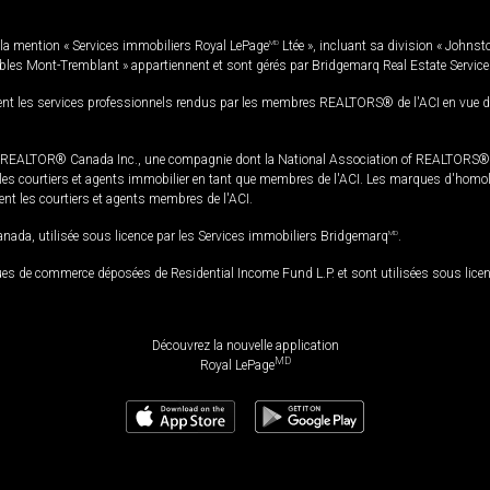
la mention « Services immobiliers Royal LePage
MD
Ltée », incluant sa division « Johnst
bles Mont-Tremblant » appartiennent et sont gérés par Bridgemarq Real Estate Servic
 les services professionnels rendus par les membres REALTORS® de l'ACI en vue de l'a
TOR® Canada Inc., une compagnie dont la National Association of REALTORS® et l'
s courtiers et agents immobilier en tant que membres de l'ACI. Les marques d'homolog
ssent les courtiers et agents membres de l'ACI.
da, utilisée sous licence par les Services immobiliers Bridgemarq
MD
.
s de commerce déposées de Residential Income Fund L.P. et sont utilisées sous lice
Découvrez la nouvelle application
MD
Royal LePage