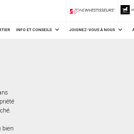
ZoneInvestisseurs RLP
RTIER
INFO ET CONSEILS
JOIGNEZ-VOUS À NOUS
ans
priété
rché.
 bien