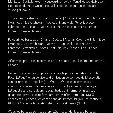
Manitoba
|
Saskatchewan
|
Nouveau-Brunswick
|
Terre-Neuve-et-Labrador
|
Territoires du Nord-Ouest
|
Nouvelle-Écosse
|
Île-du-Prince-Édouard
|
Yukon
|
Nunavut
.
Trouver des courtiers en
Ontario
|
Québec
|
Alberta
|
Colombie-Britannique
|
Manitoba
|
Saskatchewan
|
Nouveau-Brunswick
|
Terre-Neuve-et-
Labrador
|
Territoires du Nord-Ouest
|
Nouvelle-Écosse
|
Île-du-Prince-
Édouard
|
Yukon
|
Nunavut
Parcourir les bureaux en
Ontario
|
Québec
|
Alberta
|
Colombie-Britannique
|
Manitoba
|
Saskatchewan
|
Nouveau-Brunswick
|
Terre-Neuve-et-
Labrador
|
Territoires du Nord-Ouest
|
Nouvelle-Écosse
|
Île-du-Prince-
Édouard
|
Yukon
|
Nunavut
Afficher les propriétés résidentielles au Canada
|
Dernières inscriptions au
Canada
Les informations des propriétés sur ce site proviennent des inscriptions
Royal LePage
MD
et du service de distribution de données de l'Association
canadienne de l’immobilier (SDD®). SDD® met en référence des
inscriptions tenues par des agences immobilières autres que Royal
LePage et ses distributeurs. L'exactitude de l'information n'est pas
garantie et devrait être indépendamment vérifiée. La marque DDF®
appartient à l'Association canadienne de l’immobilier (ACI) et identifie le
REALTOR.ca Installation de distribution de données (SDD®).
*Tous les bureaux sont des propriétés indépendantes. Les bureaux