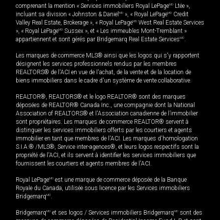
comprenant la mention « Services immobiliers Royal LePage
MD
Ltée »,
incluant sa division « Johnston & Daniel
MD
», « Royal LePage
MD
Credit
Valley Real Estate, Brokerage », « Royal LePage
MD
West Real Estate Services
», « Royal LePage
MD
Sussex », et « Les immeubles Mont-Tremblant »
appartiennent et sont gérés par Bridgemarq Real Estate Services
MD
.
Les marques de commerce MLS® ainsi que les logos qui s'y rapportent
désignent les services professionnels rendus par les membres
REALTORS® de l'ACI en vue de l'achat, de la vente et de la location de
biens immobiliers dans le cadre d'un système de vente collaborative.
REALTOR®, REALTORS® et le logo REALTOR® sont des marques
déposées de REALTOR® Canada Inc., une compagnie dont la National
Association of REALTORS® et l'Association canadienne de l’immobilier
sont propriétaires. Les marques de commerce REALTOR® servent à
distinguer les services immobiliers offerts par les courtiers et agents
immobilier en tant que membres de l'ACI. Les marques d'homologation
S.I.A.® /MLS®, Service inter-agences®, et leurs logos respectifs sont la
propriété de l'ACI, et ils servent à identifier les services immobiliers que
fournissent les courtiers et agents membres de l'ACI.
Royal LePage
MD
est une marque de commerce déposée de la Banque
Royale du Canada, utilisée sous licence par les Services immobiliers
Bridgemarq
MD
.
Bridgemarq
MD
et ses logos / Services immobiliers Bridgemarq
MD
sont des